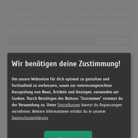
für die Höchstposition in den Charts, die graue Zahl in Klammern
für die Wochen in den Charts und das Datum ist der Ersteinstieg
in die jeweiligen Charts. Über die Auswahlbox können die Songs
nach Ersteinstieg eines Landes sortiert werden.
0 Songs
Sortierung
Keine Einträge gefunden!
© = Anzeige aus rechtlichen Gründen nicht möglich
Wir benötigen deine Zustimmung!
Grün=Höchstposition
Grau=Chartwochen
Blau=Ersteinstieg
Um unsere Webseiten für dich optimal zu gestalten und
fortlaufend zu verbessern, sowie zur interessengerechten
Ausspielung von News, Artikeln und Anzeigen, verwenden wir
Cookies. Durch Bestätigen des Buttons "Zustimmen" stimmst du
der Verwendung zu. Unter
Einstellungen
kannst du Anpassungen
vornehmen. Weitere Informationen erhälst du in unserer
Datenschutzerklärung
.