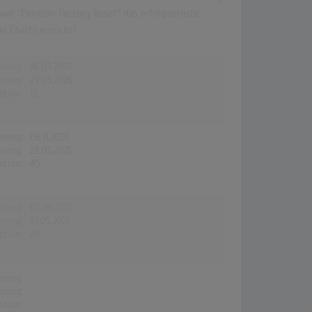
 war "Emotion Factory Reset" das erfolgreichste
e Charts erreicht!
erung:
26.03.2010
erung:
29.05.2026
stion:
12
erung:
06.11.2020
erung:
29.05.2026
stion:
45
erung:
07.06.2015
erung:
31.05.2026
stion:
20
erung:
-
erung:
-
stion:
-