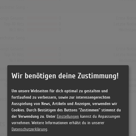
reichster Song: -
Songs Gesamt
0
Erste Noti
Top-10 Hits
0
Letzte Noti
Nr.1 Hits
0
Höchstpo
reichster Song: -
Songs Gesamt
0
Erste Noti
Top-10 Hits
0
Letzte Noti
Nr.1 Hits
0
Höchstpo
reichster Song: -
Wir benötigen deine Zustimmung!
Songs Gesamt
0
Erste Noti
Top-10 Hits
0
Letzte Noti
Um unsere Webseiten für dich optimal zu gestalten und
Nr.1 Hits
0
Höchstpo
fortlaufend zu verbessern, sowie zur interessengerechten
reichster Song: -
Ausspielung von News, Artikeln und Anzeigen, verwenden wir
Cookies. Durch Bestätigen des Buttons "Zustimmen" stimmst du
der Verwendung zu. Unter
Einstellungen
kannst du Anpassungen
ts
vornehmen. Weitere Informationen erhälst du in unserer
Datenschutzerklärung
.
chland war "Punching The Sky". Das Album hielt sich 1 Woche in den Chart