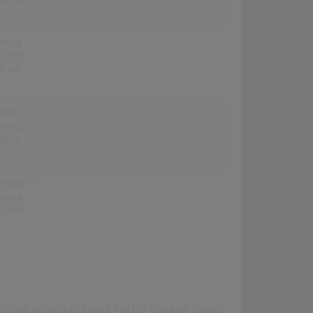
erung:
-
erung:
-
stion:
-
erung:
-
erung:
-
stion:
-
erung:
-
erung:
-
stion:
-
s und schaffte es bis auf Platz 12. "Emotion Factory