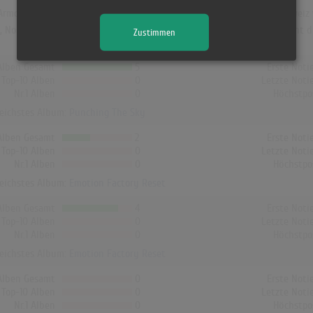
Armored Saint und erreichte dort Platz 45 (1 Woche). Auch in der Schweiz
UK, Norwegen, Dänemark und Finnland hat kein Album von Armored Saint di
Zustimmen
Alben Gesamt
5
Erste Noti
Top-10 Alben
0
Letzte Noti
Nr.1 Alben
0
Höchstpo
reichstes Album:
Punching The Sky
Alben Gesamt
2
Erste Noti
Top-10 Alben
0
Letzte Noti
Nr.1 Alben
0
Höchstpo
reichstes Album:
Emotion Factory Reset
Alben Gesamt
4
Erste Noti
Top-10 Alben
0
Letzte Noti
Nr.1 Alben
0
Höchstpo
reichstes Album:
Emotion Factory Reset
Alben Gesamt
0
Erste Noti
Top-10 Alben
0
Letzte Noti
Nr.1 Alben
0
Höchstpo