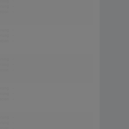
erung:
-
erung:
-
stion:
-
erung:
-
erung:
-
stion:
-
erung:
-
erung:
-
stion:
-
erung:
-
erung:
-
stion:
-
erung:
-
erung:
-
stion:
-