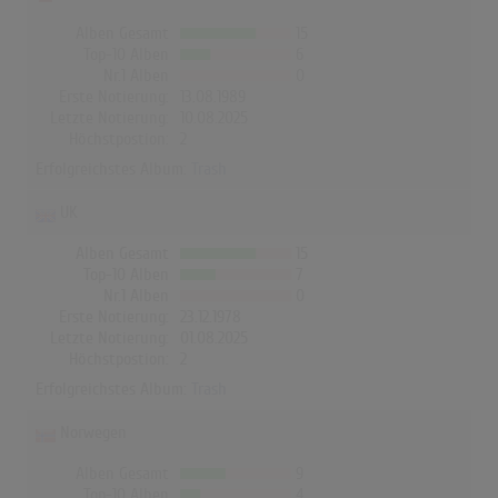
Alben Gesamt
15
Top-10 Alben
6
Nr.1 Alben
0
Erste Notierung:
13.08.1989
Letzte Notierung:
10.08.2025
Höchstpostion:
2
Erfolgreichstes Album:
Trash
UK
Alben Gesamt
15
Top-10 Alben
7
Nr.1 Alben
0
Erste Notierung:
23.12.1978
Letzte Notierung:
01.08.2025
Höchstpostion:
2
Erfolgreichstes Album:
Trash
Norwegen
Alben Gesamt
9
Top-10 Alben
4