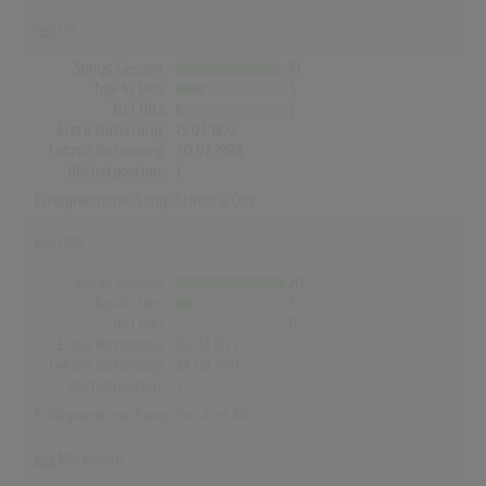
UK
Songs Gesamt
19
Top-10 Hits
5
Nr.1 Hits
1
Erste Notierung:
15.07.1972
Letzte Notierung:
30.07.1994
Höchstpostion:
1
Erfolgreichster Song:
School's Out
USA
Songs Gesamt
20
Top-10 Hits
3
Nr.1 Hits
0
Erste Notierung:
20.02.1971
Letzte Notierung:
24.08.1991
Höchstpostion:
7
Erfolgreichster Song:
You And Me
Norwegen