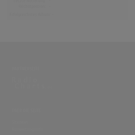
Letzte Notierung:
-
Höchstpostion:
-
Erfolgreichstes Album: -
PARTNERSEITE
ÜBER DIE SEITE
Sitenews
Auswertungsinfo