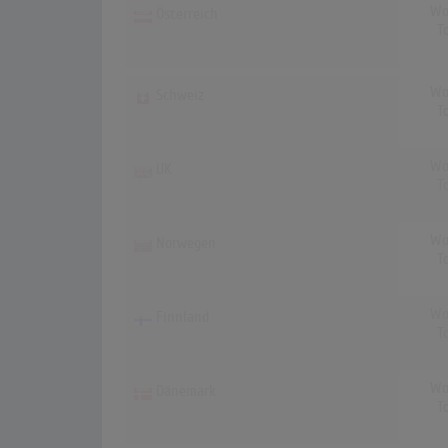
Wo
Österreich
T
Wo
Schweiz
T
Wo
UK
T
Wo
Norwegen
T
Wo
Finnland
T
Wo
Dänemark
T