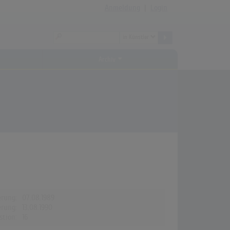
Anmeldung
|
Login
Archiv
erung:
07.08.1989
erung:
13.08.1990
stion:
16