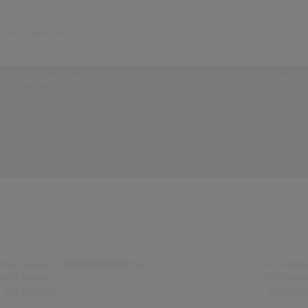
Chartauswertungen
...und mehr!
chen Gesamt
54
Erste Noti
op-10 Wochen
0
Letzte Noti
Nr.1 Wochen
0
Höchstpo