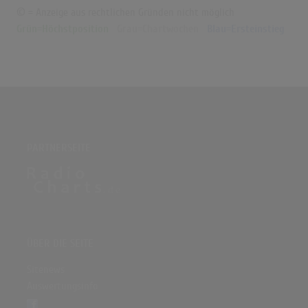
© = Anzeige aus rechtlichen Gründen nicht möglich
Grün=Höchstposition
Grau=Chartwochen
Blau=Ersteinstieg
PARTNERSEITE
ÜBER DIE SEITE
Sitenews
Auswertungsinfo