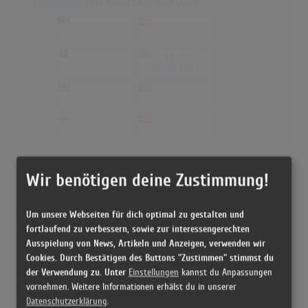
Endorphins
(Sub Focus Feat. Alex Clare)
-
-
-
-
-
10
(5)
-
25.05.2013
-
-
-
-
-
-
-
-
War Rages On
Wir benötigen deine Zustimmung!
-
-
-
-
Um unsere Webseiten für dich optimal zu gestalten und
-
53
(1)
-
01.11.2014
fortlaufend zu verbessern, sowie zur interessengerechten
Ausspielung von News, Artikeln und Anzeigen, verwenden wir
-
-
Cookies. Durch Bestätigen des Buttons "Zustimmen" stimmst du
-
-
der Verwendung zu. Unter
Einstellungen
kannst du Anpassungen
-
-
vornehmen. Weitere Informationen erhälst du in unserer
-
-
Datenschutzerklärung
.