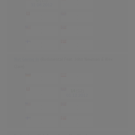
©
(11)
-
-
31.08.2012
-
-
-
-
-
-
-
-
-
-
-
-
Not Giving In
(Rudimental Feat. John Newman & Alex
Clare)
-
-
-
-
-
14
(12)
-
01.12.2012
-
-
-
-
-
-
-
-