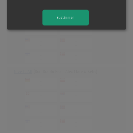
When Doves Cry
-
-
Zustimmen
-
-
-
-
-
-
-
-
-
-
-
-
-
-
Give It All
(Don Diablo Feat. Alex Clare & Kelis)
-
-
-
-
-
-
-
-
-
-
-
-
-
-
-
-