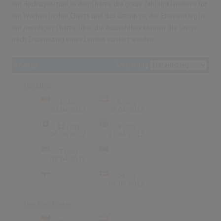
die Höchstposition in den Charts, die graue Zahl in Klammern für
die Wochen in den Charts und das Datum ist der Ersteinstieg in
die jeweiligen Charts. Über die Auswahlbox können die Songs
nach Ersteinstieg eines Landes sortiert werden.
9 Songs
Sortierung
Too Close
1
(42)
5
(33)
20.04.2012
20.04.2012
12
(39)
4
(30)
06.05.2012
21.04.2012
7
(44)
-
-
07.04.2012
-
29
(2)
-
04.05.2012
Treading Water