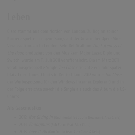
Leben
Clare stammt aus dem Norden von London. Zu Beginn seiner
Karriere spielte er eigene Songs auf der Gitarre bei Open-Mic-
Veranstaltungen in London. Sein Debütalbum
The Lateness of
the Hour
, produziert von den Musikern Major Lazer, Diplo und
Switch
, wurde am 11. Juli 2011 veröffentlicht. Die im März 2011
vorab ausgekoppelte Single
Too Close
erreichte ein Jahr später
Platz 1 der iTunes-Charts in Deutschland.
2012 wurde
Too Close
der Werbespotsong für den Windows Internet Explorer 9 und in
der Folge erreichte sowohl die Single als auch das Album die US-
Charts.
Als Gastmusiker
2012:
Not Giving In
(Rudimental feat. John Newman & Alex Clare)
2013:
Endorphins
(Sub Focus feat. Alex Clare)
2013:
Give It All
(Don Diablo feat. Alex Clare & Kelis)