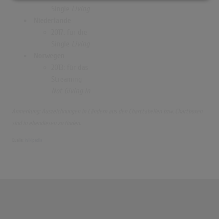
Single
Living
Niederlande
2017: für die
Single
Living
Norwegen
2013: für das
Streaming
Not Giving In
Anmerkung: Auszeichnungen in Ländern aus den Charttabellen bzw. Chartboxen
sind in ebendiesen zu finden.
Quelle:
Wikipedia