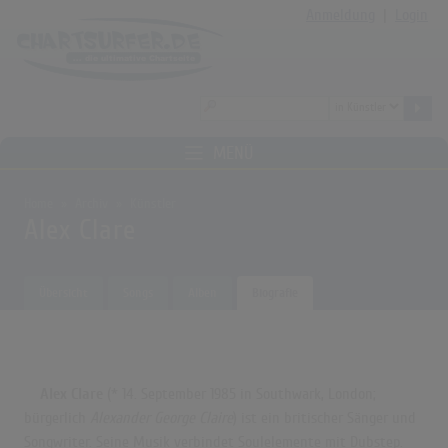
Anmeldung
|
Login
MENÜ
Home
Archiv
Künstler
Alex Clare
Übersicht
Songs
Alben
Biografie
Alex Clare
(* 14. September 1985 in Southwark, London;
bürgerlich
Alexander George Claire
) ist ein britischer Sänger und
Songwriter. Seine Musik verbindet Soulelemente mit Dubstep.