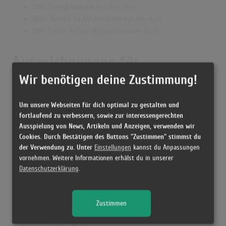
2016:
Living
(Bakermat feat. Alex Clare)
2018:
Heaven to Me
(Don Diablo feat. Alex Clare)
2019:
Learn To Lose
(Bakermat feat. Alex Clare)
Auszeichnungen für
Musikverkäufe
Wir benötigen deine Zustimmung!
Um unsere Webseiten für dich optimal zu gestalten und
Goldene Schallplatte
2× Platin-Schallplatte
fortlaufend zu verbessern, sowie zur interessengerechten
Dänemark
Australien
Ausspielung von News, Artikeln und Anzeigen, verwenden wir
Cookies. Durch Bestätigen des Buttons "Zustimmen" stimmst du
2013: für das
2013: für
der Verwendung zu. Unter
Einstellungen
kannst du Anpassungen
Streaming
die Single
vornehmen. Weitere Informationen erhälst du in unserer
Too Close
Not Giving
Datenschutzerklärung
.
Frankreich
In
2017: für die
Single
Living
Zustimmen
Italien
2017: für die