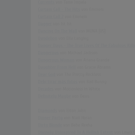
Currents
von Tame Impala
Curtain Call - The Hits
von Eminem
Curtain Call 2
von Eminem
Dagger
von Ist Ist
Dancing On The Wall
von MUNA [US]
Dandelion
von Ella Langley
Danger Days - The True Lives Of The Fabulous Kill
Dangerous
von Michael Jackson
Dangerous Woman
von Ariana Grande
Daughter From Hell
von Gracie Abrams
Dear God
von The Pretty Reckless
Debí tirar más fotos
von Bad Bunny
Decades
von Motionless In White
Definitely Maybe
von Oasis
Diamonds
von Elton John
Dinner Party
von Niall Horan
Dirty Blonde
von Bebe Rexha
Divinely Uninspired To A Hellish Extent
von Lewis C