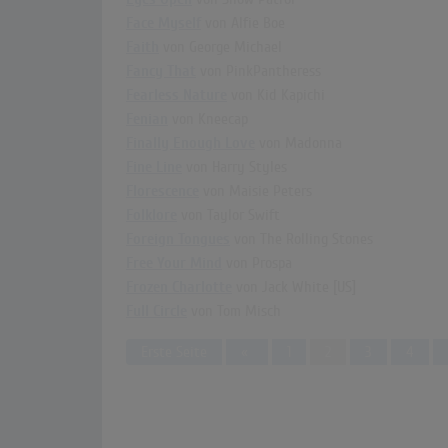
Face Myself
von Alfie Boe
Faith
von George Michael
Fancy That
von PinkPantheress
Fearless Nature
von Kid Kapichi
Fenian
von Kneecap
Finally Enough Love
von Madonna
Fine Line
von Harry Styles
Florescence
von Maisie Peters
Folklore
von Taylor Swift
Foreign Tongues
von The Rolling Stones
Free Your Mind
von Prospa
Frozen Charlotte
von Jack White [US]
Full Circle
von Tom Misch
Previous
Erste Seite
«
1
2
3
4