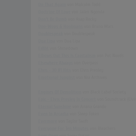
Do That Again
von Malcolm Todd
Doctrine Of Love
von Jalen Ngonda
Don't Be Dumb
von Asap Rocky
Doo-Wops & Hooligans
von Bruno Mars
Doublespeak
von Doublespeak
Dua Lipa
von Dua Lipa
Ei8ht
von Shinedown
Elbows Out This Is Capitalism
von Pet Needs
Elsewhere Always
von Overpass
Elvis - 30 #1 Hits
von Elvis Presley
Emotional Junglist
von Nia Archives
Engines Of Demolition
von Black Label Society
Epic - Elvis Presley In Concert
von Soundtrack (Elvis
Eternal Sunshine
von Ariana Grande
Even In Arcadia
von Sleep Token
Evermore
von Taylor Swift
Everyone For Ten Minutes
von Bleachers
Eyes Open
von Snow Patrol