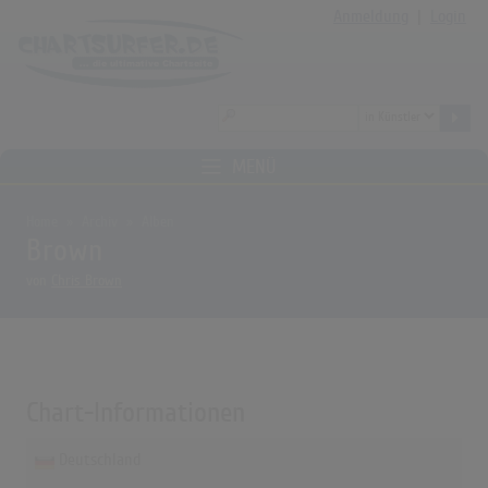
Anmeldung
|
Login
MENÜ
Home
Archiv
Alben
Brown
von
Chris Brown
Chart-Informationen
Deutschland