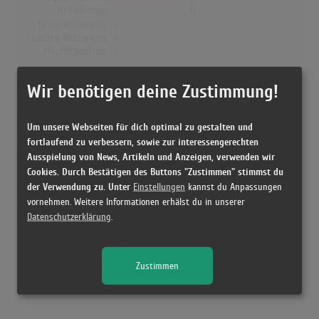
Nr.1 Wochen
0
Erste Notierung:
-
Letzte Notierung:
-
Höchstpostion:
-
Dänemark
Wir benötigen deine Zustimmung!
Wochen Gesamt
0
Top-10 Wochen
0
Um unsere Webseiten für dich optimal zu gestalten und
Nr.1 Wochen
0
fortlaufend zu verbessern, sowie zur interessengerechten
Erste Notierung:
-
Ausspielung von News, Artikeln und Anzeigen, verwenden wir
Letzte Notierung:
-
Cookies. Durch Bestätigen des Buttons "Zustimmen" stimmst du
Höchstpostion:
-
der Verwendung zu. Unter
Einstellungen
kannst du Anpassungen
vornehmen. Weitere Informationen erhälst du in unserer
Datenschutzerklärung
.
Releases
Zustimmen
Kein Release gefunden!