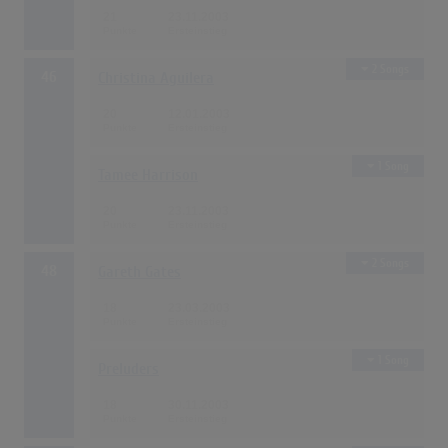
21
23.11.2003
2 Songs
46
Christina Aguilera
20
12.01.2003
1 Song
Tamee Harrison
20
23.11.2003
2 Songs
48
Gareth Gates
18
23.03.2003
1 Song
Preluders
18
30.11.2003