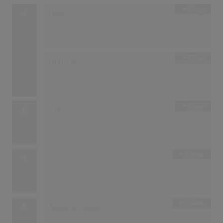
1 Song
4
Buddy
137
29.06.2003
1 Song
DJ The Wave
137
29.06.2003
1 Song
6
RZA
135
15.06.2003
2 Songs
7
T.A.T.U.
131
19.01.2003
2 Songs
8
Alexander Klaws