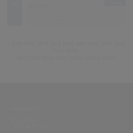
1 Song
50
Boris Uran
15
27.04.2003
«
[
1998
] [
1999
] [
2000
] [
2001
] [
2002
]
2003
[
2004
] [
2005
] [
2006
]
[
2007
] [
2008
]
»
[
60er
] [
70er
] [
80er
] [
90er
] [
2000er
] [
2010er
] [
2020er
]
PARTNERSEITE