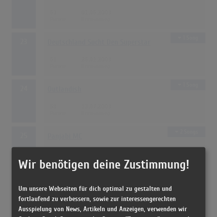
63
01.06.2003
1 Song
23
Deutschland Sucht Den Superstar
61
26.01.2003
1 Song
24
Outlandish
58
13.07.2003
2 Songs
25
Panjabi MC
55
05.01.2003
Wir benötigen deine Zustimmung!
1 Song
26
DJ Ötzi
Um unsere Webseiten für dich optimal zu gestalten und
fortlaufend zu verbessern, sowie zur interessengerechten
53
10.08.2003
Ausspielung von News, Artikeln und Anzeigen, verwenden wir