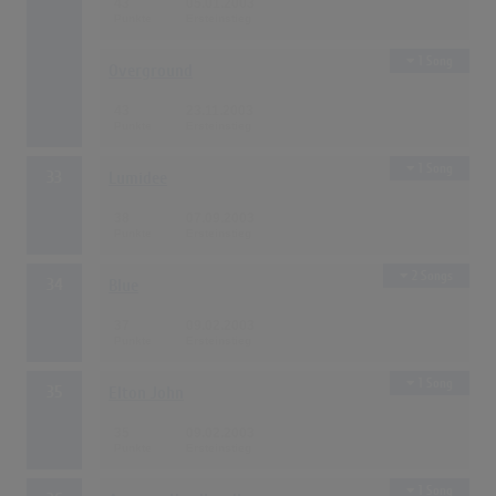
43
05.01.2003
1 Song
Overground
43
23.11.2003
1 Song
33
Lumidee
38
07.09.2003
2 Songs
34
Blue
37
09.02.2003
1 Song
35
Elton John
35
09.02.2003
1 Song