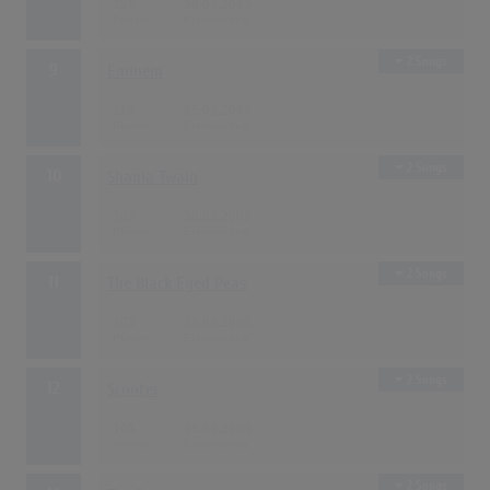
129
30.03.2003
2 Songs
9
Eminem
110
05.01.2003
2 Songs
10
Shania Twain
109
30.03.2003
2 Songs
11
The Black Eyed Peas
103
28.09.2003
2 Songs
12
Scooter
101
16.03.2003
2 Songs