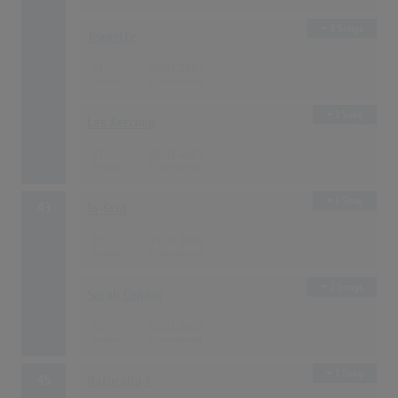
3 Songs
Jeanette
23
05.01.2003
1 Song
Las Ketchup
23
05.01.2003
1 Song
43
In-Grid
22
23.02.2003
2 Songs
Sarah Connor
22
05.01.2003
1 Song
45
Naturally 7