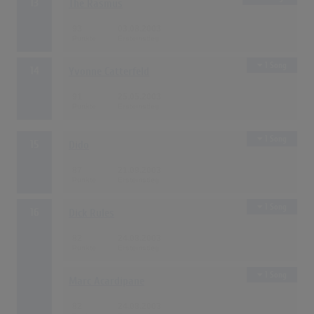
13
The Rasmus
93
03.08.2003
1 Song
14
Yvonne Catterfeld
91
25.05.2003
1 Song
15
Dido
87
21.09.2003
1 Song
16
Dick Rules
82
24.08.2003
1 Song
Marc Acardipane
82
24.08.2003