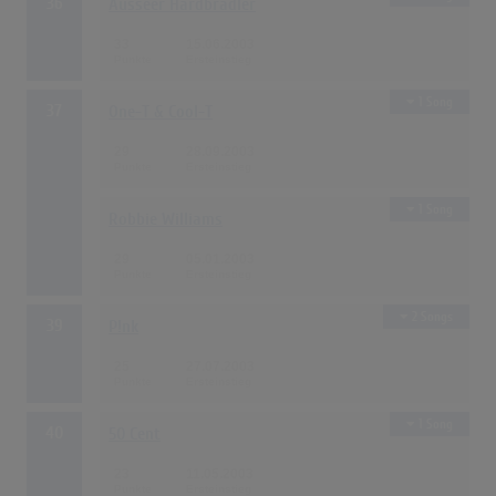
36
Ausseer Hardbradler
33
15.06.2003
1 Song
37
One-T & Cool-T
29
28.09.2003
1 Song
Robbie Williams
29
05.01.2003
2 Songs
39
P!nk
25
27.07.2003
1 Song
40
50 Cent
23
11.05.2003