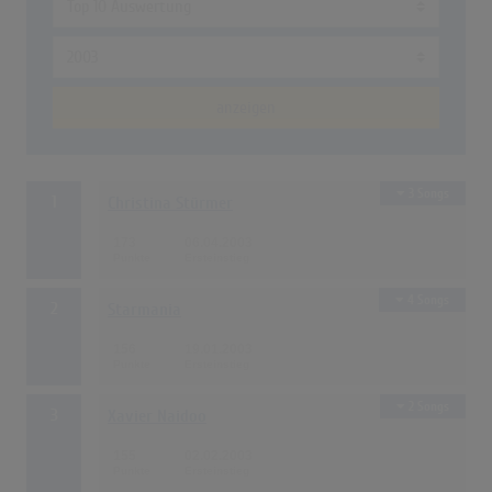
anzeigen
3 Songs
1
Christina Stürmer
173
06.04.2003
4 Songs
2
Starmania
156
19.01.2003
2 Songs
3
Xavier Naidoo
155
02.02.2003