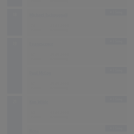
1 Song
18
Michael Tschuggnall
74
23.03.2003
1 Song
19
Evanescence
67
25.05.2003
1 Song
Paul McCoy
67
25.05.2003
1 Song
21
Kim Wilde
63
01.06.2003
1 Song
Nena