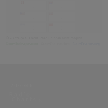
-
-
-
-
-
-
-
-
-
-
-
-
© = Anzeige aus rechtlichen Gründen nicht möglich
Grün=Höchstposition
Grau=Chartwochen
Blau=Ersteinstieg
PARTNERSEITE