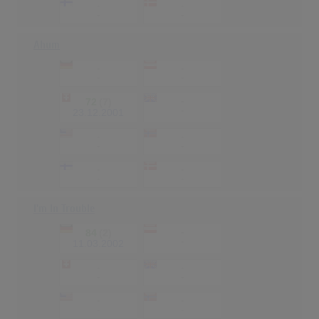
-
-
-
-
Ahum
-
-
-
-
72
(7)
-
-
23.12.2001
-
-
-
-
-
-
-
-
I'm In Trouble
84
(2)
-
-
11.03.2002
-
-
-
-
-
-
-
-