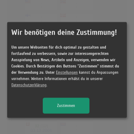
-
-
-
-
-
-
-
-
Wir benötigen deine Zustimmung!
Baila morena
(Zucchero & Maná)
-
-
Um unsere Webseiten für dich optimal zu gestalten und
-
-
fortlaufend zu verbessern, sowie zur interessengerechten
10
(42)
-
Ausspielung von News, Artikeln und Anzeigen, verwenden wir
-
12.03.2006
Cookies. Durch Bestätigen des Buttons "Zustimmen" stimmst du
-
-
der Verwendung zu. Unter
Einstellungen
kannst du Anpassungen
-
-
vornehmen. Weitere Informationen erhälst du in unserer
Datenschutzerklärung
.
-
-
-
-
Bacco perbacco
Zustimmen
-
-
-
-
32
(10)
-
-
03.12.2006