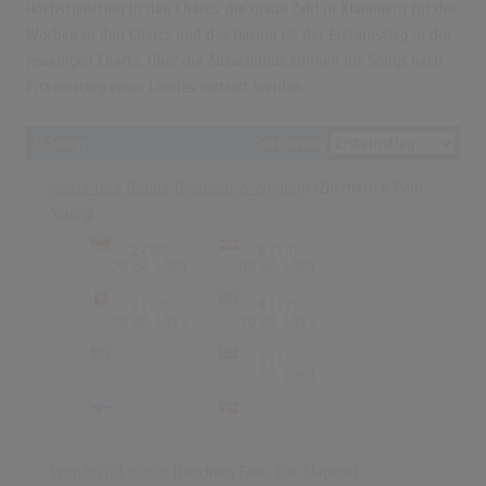
Höchstposition in den Charts, die graue Zahl in Klammern für die
Wochen in den Charts und das Datum ist der Ersteinstieg in die
jeweiligen Charts. Über die Auswahlbox können die Songs nach
Ersteinstieg eines Landes sortiert werden.
27 Songs
Sortierung
Senza Una Donna (Without A Woman)
(Zucchero & Paul
Young)
2
(26)
8
(13)
29.04.1991
09.06.1991
2
(23)
4
(12)
09.06.1991
30.03.1991
-
1
(19)
-
02.05.1991
-
-
-
-
Wonderful World
(Zucchero Feat. Eric Clapton)