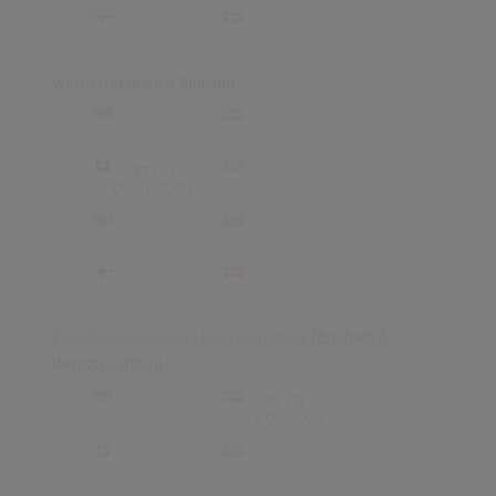
-
-
-
-
World
(Zucchero & Anggun)
-
-
-
-
37
(6)
-
-
06.07.2003
-
-
-
-
-
-
-
-
Everybody's Got To Learn Sometime
(Zucchero &
Vanessa Carlton)
-
56
(7)
-
13.06.2004
-
-
-
-