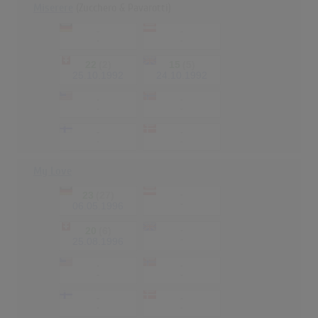
Miserere
(Zucchero & Pavarotti)
-
-
-
-
22
(2)
15
(5)
25.10.1992
24.10.1992
-
-
-
-
-
-
-
-
My Love
23
(27)
-
-
06.05.1996
20
(6)
-
-
25.08.1996
-
-
-
-
-
-
-
-