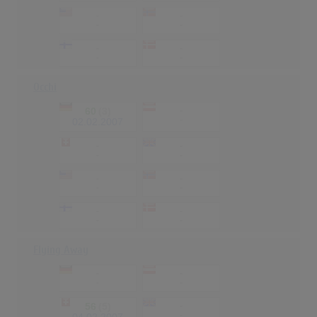
-
-
-
-
-
-
-
-
Occhi
60
(3)
-
-
02.02.2007
-
-
-
-
-
-
-
-
-
-
-
-
Flying Away
-
-
-
-
56
(5)
-
-