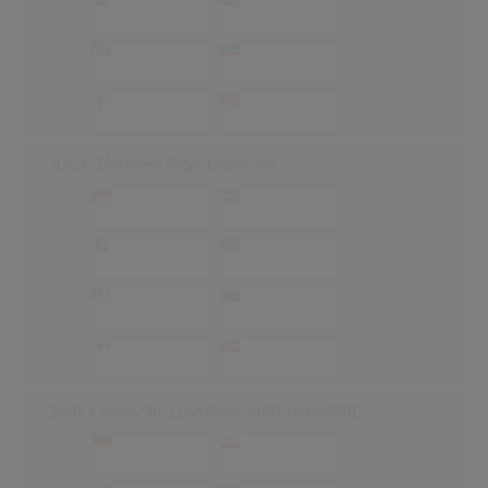
-
-
-
-
-
-
-
-
-
-
-
-
Il volo
(Zucchero Sugar Fornaciari)
-
-
-
-
-
-
-
-
-
-
-
-
-
-
-
-
Madre dolcissima
(Zucchero Sugar Fornaciari)
-
-
-
-