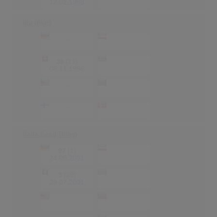
-
12.02.1998
Blu (Blue)
-
-
-
-
35
(11)
-
-
08.11.1998
-
-
-
-
-
-
-
-
Baila (Sexy Thing)
97
(1)
-
-
24.09.2001
3
(39)
-
-
29.07.2001
-
-
-
-