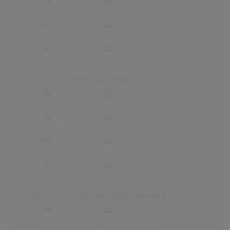
-
-
-
-
-
-
-
-
-
-
-
-
Diamante
(Zucchero Sugar Fornaciari)
-
-
-
-
-
-
-
-
-
-
-
-
-
-
-
-
Senza una donna
(Zucchero Sugar Fornaciari)
-
-
-
-