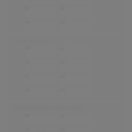
04.02.2007
-
-
-
-
-
-
-
-
È un peccato morir
-
-
-
-
41
(4)
-
-
26.12.2010
-
-
-
-
-
-
-
-
Vedo nero
(Zucchero Sugar Fornaciari)
-
-
-
-
71
(1)
-