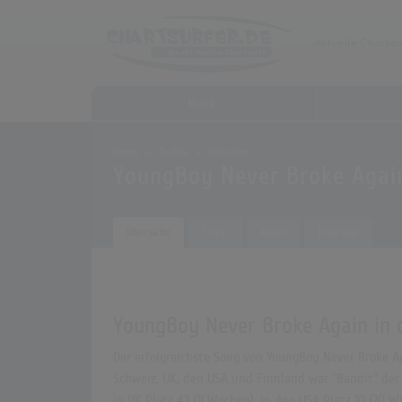
Home
Home
Archiv
Künstler
YoungBoy Never Broke Agai
Übersicht
Songs
Alben
Biografie
YoungBoy Never Broke Again in 
Der erfolgreichste Song von YoungBoy Never Broke Aga
Schweiz, UK, den USA und Finnland war "Bandit" der 
in UK Platz 42 (11 Wochen), in den USA Platz 10 (2