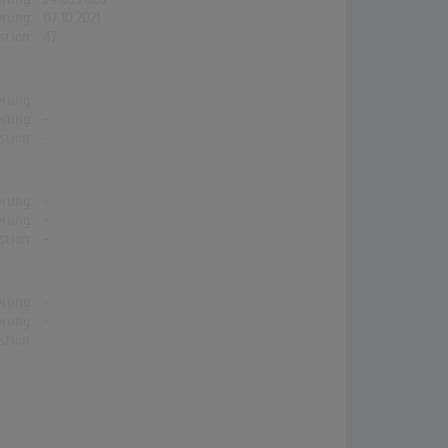
erung:
07.10.2021
stion:
47
erung:
-
erung:
-
stion:
-
erung:
-
erung:
-
stion:
-
erung:
-
erung:
-
stion:
-