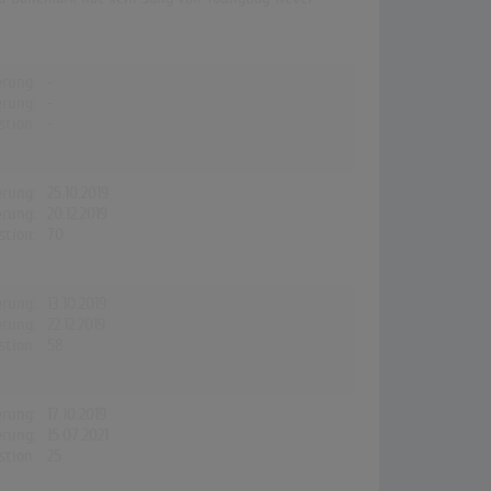
erung:
-
erung:
-
stion:
-
erung:
25.10.2019
erung:
20.12.2019
stion:
70
erung:
13.10.2019
erung:
22.12.2019
stion:
58
erung:
17.10.2019
erung:
15.07.2021
stion:
25