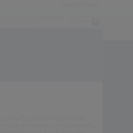
Anmeldung
|
Login
Archiv
s und schaffte es bis auf Platz 70. Auch in der
chte er die Höchstposition mit Platz 58 (8 Wochen),
 und Dänemark hat kein Song von YoungBoy Never