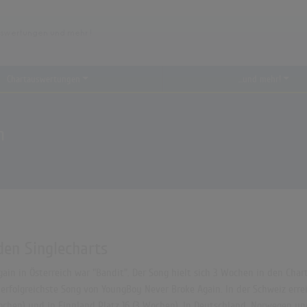
Chartauswertungen
...und mehr!
n
den Singlecharts
in in Österreich war "Bandit". Der Song hielt sich 3 Wochen in den Chart
erfolgreichste Song von YoungBoy Never Broke Again. In der Schweiz errei
0 Wochen) und in Finnland Platz 16 (3 Wochen). In Deutschland, Norwegen