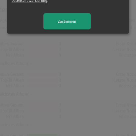
Datenschutzerklärung
.
den Albumcharts
ain in UK war "Sincerely Kentrell". Das Album hielt sich 1 Woche in den 
Zustimmen
nemark und Finnland hat kein Album von YoungBoy Never Broke Again die 
Alben Gesamt
0
Erste Noti
Top-10 Alben
0
Letzte Noti
Nr.1 Alben
0
Höchstpo
reichstes Album: -
Alben Gesamt
0
Erste Noti
Top-10 Alben
0
Letzte Noti
Nr.1 Alben
0
Höchstpo
reichstes Album: -
Alben Gesamt
0
Erste Noti
Top-10 Alben
0
Letzte Noti
Nr.1 Alben
0
Höchstpo
reichstes Album: -
Alben Gesamt
2
Erste Noti