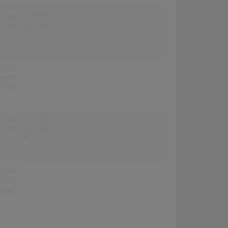
erung:
02.09.2017
erung:
14.02.2026
stion:
10
erung:
-
erung:
-
stion:
-
erung:
07.11.2019
erung:
19.12.2019
stion:
16
erung:
-
erung:
-
stion:
-