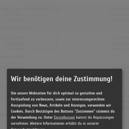
Songs Gesamt
109
Erste Noti
Top-10 Hits
1
Letzte Noti
Nr.1 Hits
0
Höchstpo
reichster Song:
Bandit
Songs Gesamt
0
Erste Noti
Top-10 Hits
0
Letzte Noti
Nr.1 Hits
0
Höchstpo
reichster Song: -
Songs Gesamt
1
Erste Noti
Top-10 Hits
0
Letzte Noti
Wir benötigen deine Zustimmung!
Nr.1 Hits
0
Höchstpo
reichster Song:
Bandit
Um unsere Webseiten für dich optimal zu gestalten und
Songs Gesamt
0
Erste Noti
fortlaufend zu verbessern, sowie zur interessengerechten
Top-10 Hits
0
Letzte Noti
Ausspielung von News, Artikeln und Anzeigen, verwenden wir
Nr.1 Hits
0
Höchstpo
Cookies. Durch Bestätigen des Buttons "Zustimmen" stimmst du
reichster Song: -
der Verwendung zu. Unter
Einstellungen
kannst du Anpassungen
vornehmen. Weitere Informationen erhälst du in unserer