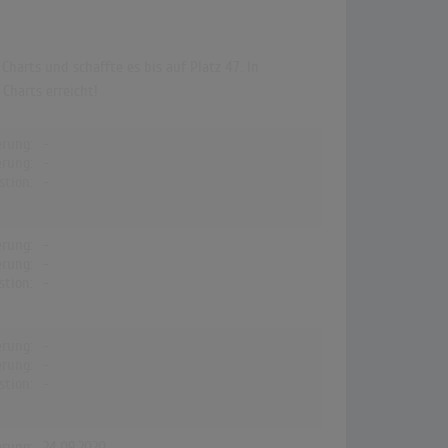
Charts und schaffte es bis auf Platz 47. In
Charts erreicht!
erung:
-
erung:
-
stion:
-
erung:
-
erung:
-
stion:
-
erung:
-
erung:
-
stion:
-
erung:
24.09.2020