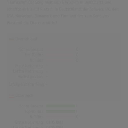
"Hurricane". Der Song hielt sich 6 Wochen in den Charts und
schaffte es bis auf Platz 8. In Deutschland, der Schweiz, UK, den
USA, Norwegen, Dänemark und Finnland hat kein Song von
Westend die Charts erreicht!
Deutschland
Songs Gesamt
0
Top-10 Hits
0
Nr.1 Hits
0
Erste Notierung:
-
Letzte Notierung:
-
Höchstpostion:
-
Erfolgreichster Song: -
Österreich
Songs Gesamt
1
Top-10 Hits
1
Nr.1 Hits
0
Erste Notierung:
01.05.1983
Letzte Notierung:
01.06.1983