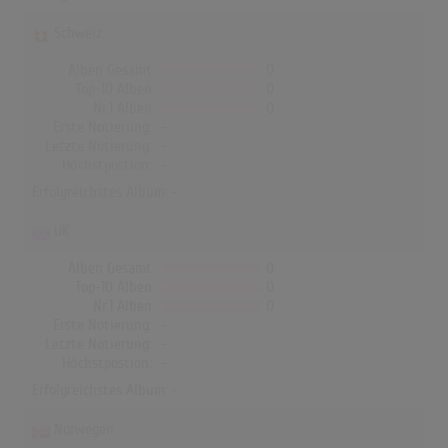
Schweiz
Alben Gesamt
0
Top-10 Alben
0
Nr.1 Alben
0
Erste Notierung:
-
Letzte Notierung:
-
Höchstpostion:
-
Erfolgreichstes Album: -
UK
Alben Gesamt
0
Top-10 Alben
0
Nr.1 Alben
0
Erste Notierung:
-
Letzte Notierung:
-
Höchstpostion:
-
Erfolgreichstes Album: -
Norwegen