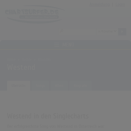
Anmeldung
|
Login
MENÜ
Home
Archiv
Künstler
Westend
Übersicht
Songs
Alben
Biografie
Westend in den Singlecharts
Der erfolgreichste Song von Westend in Österreich war