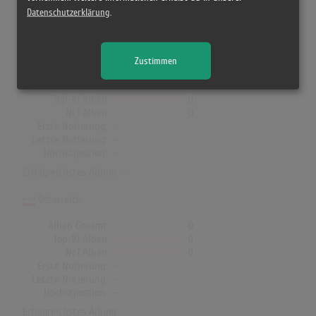
In Deutschland, Österreich, der Schweiz, UK, Norwegen, Dänemark
Datenschutzerklärung
.
und Finnland hat kein Album von Westend die Charts erreicht!
Deutschland
Zustimmen
Alben Gesamt
0
Top-10 Alben
0
Nr.1 Alben
0
Erste Notierung:
-
Letzte Notierung:
-
Höchstpostion:
-
Erfolgreichstes Album: -
Österreich
Alben Gesamt
0
Top-10 Alben
0
Nr.1 Alben
0
Erste Notierung:
-
Letzte Notierung:
-
Höchstpostion:
-
Erfolgreichstes Album: -