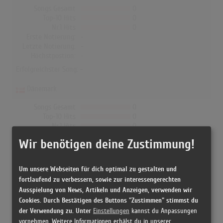
Songs Gesamt
0
Top-10 Hits
0
Nr.1 Hits
0
Erste Notierung:
-
Letzte Notierung:
-
Höchstpostion:
-
Erfolgreichster Song: -
Dänemark
Songs Gesamt
0
Top-10 Hits
0
Nr.1 Hits
0
Erste Notierung:
-
Wir benötigen deine Zustimmung!
Letzte Notierung:
-
Höchstpostion:
-
Erfolgreichster Song: -
Um unsere Webseiten für dich optimal zu gestalten und
fortlaufend zu verbessern, sowie zur interessengerechten
Ausspielung von News, Artikeln und Anzeigen, verwenden wir
Cookies. Durch Bestätigen des Buttons "Zustimmen" stimmst du
Westend in den Albumcharts
der Verwendung zu. Unter
Einstellungen
kannst du Anpassungen
vornehmen. Weitere Informationen erhälst du in unserer