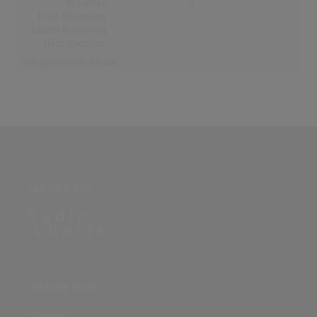
Nr.1 Alben
0
Erste Notierung:
-
Letzte Notierung:
-
Höchstpostion:
-
Erfolgreichstes Album: -
PARTNERSEITE
ÜBER DIE SEITE
Sitenews