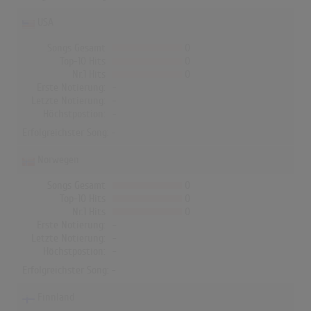
USA
Songs Gesamt
0
Top-10 Hits
0
Nr.1 Hits
0
Erste Notierung:
-
Letzte Notierung:
-
Höchstpostion:
-
Erfolgreichster Song: -
Norwegen
Songs Gesamt
0
Top-10 Hits
0
Nr.1 Hits
0
Erste Notierung:
-
Letzte Notierung:
-
Höchstpostion:
-
Erfolgreichster Song: -
Finnland