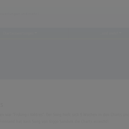
Chartauswertungen
...und mehr!
ts
n war "Fisking i Valdres". Der Song hielt sich 9 Wochen in den Charts und 
Finnland hat kein Song von Viggo Sandvik die Charts erreicht!