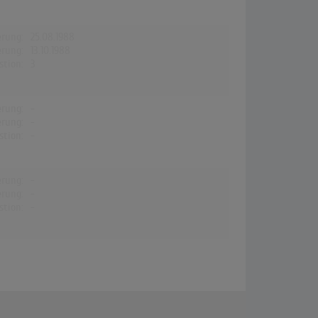
erung:
25.08.1988
erung:
13.10.1988
stion:
3
erung:
-
erung:
-
stion:
-
erung:
-
erung:
-
stion:
-