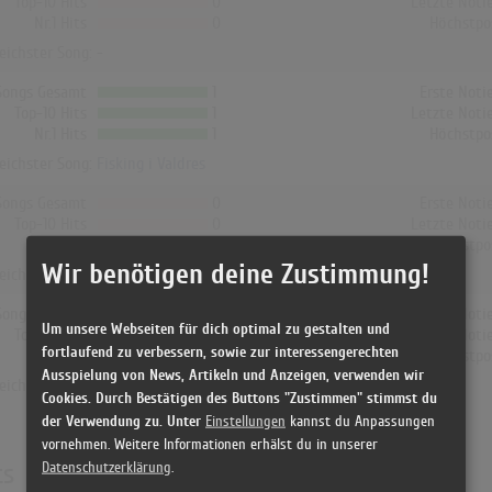
Top-10 Hits
0
Letzte Noti
Nr.1 Hits
0
Höchstpo
reichster Song: -
Songs Gesamt
1
Erste Noti
Top-10 Hits
1
Letzte Noti
Nr.1 Hits
1
Höchstpo
reichster Song:
Fisking i Valdres
Songs Gesamt
0
Erste Noti
Top-10 Hits
0
Letzte Noti
Nr.1 Hits
0
Höchstpo
Wir benötigen deine Zustimmung!
reichster Song: -
Songs Gesamt
0
Erste Noti
Um unsere Webseiten für dich optimal zu gestalten und
Top-10 Hits
0
Letzte Noti
fortlaufend zu verbessern, sowie zur interessengerechten
Nr.1 Hits
0
Höchstpo
Ausspielung von News, Artikeln und Anzeigen, verwenden wir
reichster Song: -
Cookies. Durch Bestätigen des Buttons "Zustimmen" stimmst du
der Verwendung zu. Unter
Einstellungen
kannst du Anpassungen
vornehmen. Weitere Informationen erhälst du in unserer
ts
Datenschutzerklärung
.