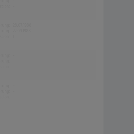
erung:
-
stion:
-
erung:
28.07.1988
erung:
22.09.1988
stion:
1
erung:
-
erung:
-
stion:
-
erung:
-
erung:
-
stion:
-