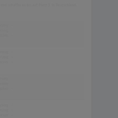
und schaffte es bis auf Platz 3. In Deutschland,
erung:
-
erung:
-
stion:
-
erung:
-
erung:
-
stion:
-
erung:
-
erung:
-
stion:
-
erung:
-
erung:
-
stion:
-