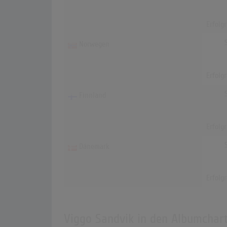
Erfolg
Norwegen
Erfolg
Finnland
Erfolg
Dänemark
Erfolg
Viggo Sandvik in den Albumchar