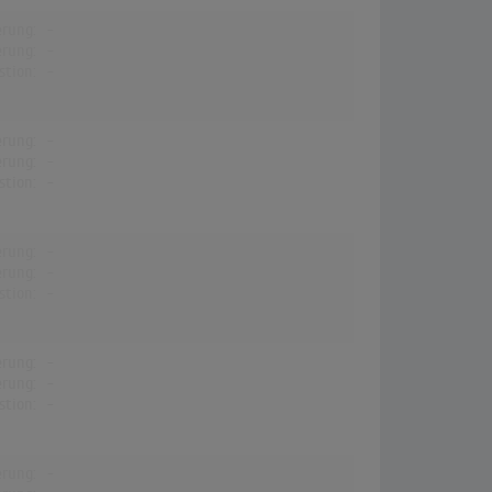
erung:
-
erung:
-
stion:
-
erung:
-
erung:
-
stion:
-
erung:
-
erung:
-
stion:
-
erung:
-
erung:
-
stion:
-
erung:
-