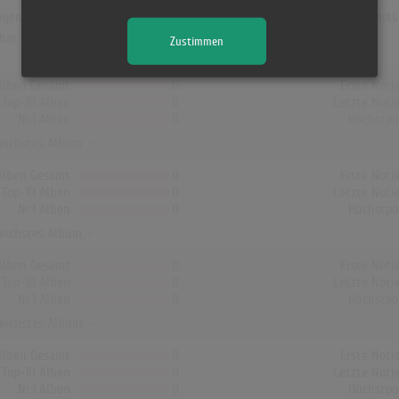
en war "Fisking i Valdres". Das Album hielt sich 8 Wochen in den Charts 
hat kein Album von Viggo Sandvik die Charts erreicht!
Zustimmen
Alben Gesamt
0
Erste Noti
Top-10 Alben
0
Letzte Noti
Nr.1 Alben
0
Höchstpo
reichstes Album: -
Alben Gesamt
0
Erste Noti
Top-10 Alben
0
Letzte Noti
Nr.1 Alben
0
Höchstpo
reichstes Album: -
Alben Gesamt
0
Erste Noti
Top-10 Alben
0
Letzte Noti
Nr.1 Alben
0
Höchstpo
reichstes Album: -
Alben Gesamt
0
Erste Noti
Top-10 Alben
0
Letzte Noti
Nr.1 Alben
0
Höchstpo