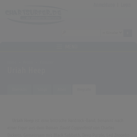
Anmeldung
|
Login
MENÜ
Home
Archiv
Künstler
Uriah Heep
Übersicht
Songs
Alben
Biografie
Uriah Heep
ist eine britische Hardrock-Band, benannt nach
einer Figur aus dem Roman
David Copperfield
von Charles
Dickens. Gemeinsam mit Black Sabbath, Deep Purple, Led Zeppelin