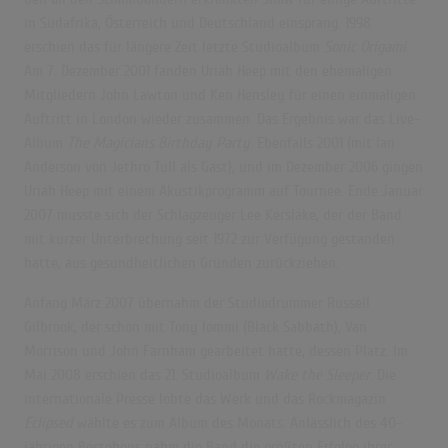
in Südafrika, Österreich und Deutschland einsprang. 1998
erschien das für längere Zeit letzte Studioalbum
Sonic Origami
.
Am 7. Dezember 2001 fanden Uriah Heep mit den ehemaligen
Mitgliedern John Lawton und Ken Hensley für einen einmaligen
Auftritt in London wieder zusammen. Das Ergebnis war das Live-
Album
The Magicians Birthday Party
. Ebenfalls 2001 (mit Ian
Anderson von Jethro Tull als Gast), und im Dezember 2006 gingen
Uriah Heep mit einem Akustikprogramm auf Tournee. Ende Januar
2007 musste sich der Schlagzeuger Lee Kerslake, der der Band
mit kurzer Unterbrechung seit 1972 zur Verfügung gestanden
hatte, aus gesundheitlichen Gründen zurückziehen.
Anfang März 2007 übernahm der Studiodrummer Russell
Gilbrook, der schon mit Tony Iommi (Black Sabbath), Van
Morrison und John Farnham gearbeitet hatte, dessen Platz. Im
Mai 2008 erschien das 21. Studioalbum
Wake the Sleeper
. Die
internationale Presse lobte das Werk und das Rockmagazin
Eclipsed
wählte es zum Album des Monats. Anlässlich des 40-
jährigen Bestehens nahm die Band die größten Erfolge ihrer