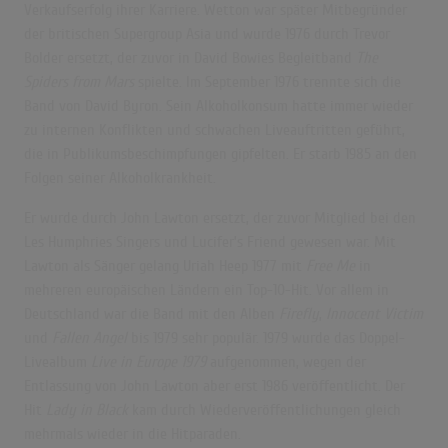
Verkaufserfolg ihrer Karriere. Wetton war später Mitbegründer
der britischen Supergroup Asia und wurde 1976 durch Trevor
Bolder ersetzt, der zuvor in David Bowies Begleitband
The
Spiders from Mars
spielte. Im September 1976 trennte sich die
Band von David Byron. Sein Alkoholkonsum hatte immer wieder
zu internen Konflikten und schwachen Liveauftritten geführt,
die in Publikumsbeschimpfungen gipfelten.
Er starb 1985 an den
Folgen seiner Alkoholkrankheit.
Er wurde durch John Lawton ersetzt, der zuvor Mitglied bei den
Les Humphries Singers und Lucifer’s Friend gewesen war. Mit
Lawton als Sänger gelang Uriah Heep 1977 mit
Free Me
in
mehreren europäischen Ländern ein Top-10-Hit. Vor allem in
Deutschland war die Band mit den Alben
Firefly
,
Innocent Victim
und
Fallen Angel
bis 1979 sehr populär. 1979 wurde das Doppel-
Livealbum
Live in Europe 1979
aufgenommen, wegen der
Entlassung von John Lawton aber erst 1986 veröffentlicht. Der
Hit
Lady in Black
kam durch Wiederveröffentlichungen gleich
mehrmals wieder in die Hitparaden.