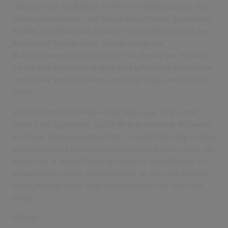
Colosseum und Jon Hiseman förderte und Beziehungen zu dem
rockmusikorientierten Label Vertigo Records hatte. Byron hatte
die Idee, dem Bandsound Keyboards hinzuzufügen und ihr den
Namen Uriah Heep zu geben. Newton kannte den
Multiinstrumentalisten und Sänger Ken Hensley von The Gods,
die mit dem später auch zu Uriah Heep gehörenden Schlagzeuger
Lee Kerslake schon zwei Alben und einige Singles veröffentlicht
hatten.
Schon das erste Uriah-Heep-Album
Very ’eavy...Very ’umble
enthielt mit
Gypsy
einen Top-30-Hit in Deutschland. 1971 wurde
das Album
Salisbury
veröffentlicht. Es enthält mit
Lady in Black
,
gesungen von Ken Hensley, das bekannteste Stück der Band. Das
Album
Look at Yourself
wurde im Titelstück durch Musiker der
Gruppe Osibisa ergänzt. Den Synthesizer im Song
July Morning
spielte Manfred Mann. Diese Alben erschienen auf dem Label
Vertigo.
Erfolge