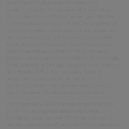
Von 1972 bis 1975 erlebte die Band ihre kommerziell
erfolgreichste Zeit. Die Besetzung bestand zu dieser Zeit aus
Kerslake, Byron, Hensley, Mick Box und Gary Thain. Die Alben
Demons and Wizards
,
The Magician’s Birthday
,
Uriah Heep Live
1973
,
Sweet Freedom
und
Wonderworld
mit den dazugehörigen
Singles
The Wizard
,
Easy Livin′
und
Stealin′
waren vor allem in
Europa, aber auch in Japan und den USA sehr erfolgreich. Der
Bassist Thain erlitt am 15. September 1974 während eines
Konzerts in Dallas einen elektrischen Schlag. Er blieb nach dem
Unfall geschwächt, und die Band musste sich von ihm trennen.
Am 8. Dezember 1975 wurde er tot in seiner Wohnung
aufgefunden. Seit seinem Stromunfall litt er an
Herzrhythmusstörungen. Da er heroinabhängig gewesen war,
konnte die Todesursache nicht zweifelsfrei geklärt werden.
Thains Nachfolger wurde John Wetton, der zuvor Mitglied bei
King Crimson und Roxy Music gewesen war. In dieser
Konstellation gelang Uriah Heep 1975 in Großbritannien und
anderen Ländern mit dem Album
Return to Fantasy
der größte