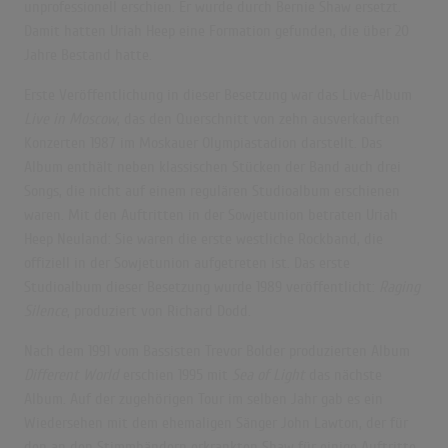
unprofessionell erschien. Er wurde durch Bernie Shaw ersetzt.
Damit hatten Uriah Heep eine Formation gefunden, die über 20
Jahre Bestand hatte.
Erste Veröffentlichung in dieser Besetzung war das Live-Album
Live in Moscow
, das den Querschnitt von zehn ausverkauften
Konzerten 1987 im Moskauer Olympiastadion darstellt. Das
Album enthält neben klassischen Stücken der Band auch drei
Songs, die nicht auf einem regulären Studioalbum erschienen
waren. Mit den Auftritten in der Sowjetunion betraten Uriah
Heep Neuland: Sie waren die erste westliche Rockband, die
offiziell in der Sowjetunion aufgetreten ist. Das erste
Studioalbum dieser Besetzung wurde 1989 veröffentlicht:
Raging
Silence
, produziert von Richard Dodd.
Nach dem 1991 vom Bassisten Trevor Bolder produzierten Album
Different World
erschien 1995 mit
Sea of Light
das nächste
Album. Auf der zugehörigen Tour im selben Jahr gab es ein
Wiedersehen mit dem ehemaligen Sänger John Lawton, der für
den an den Stimmbändern erkrankten Shaw für einige Auftritte