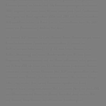
Karriere erneut im Studio auf. Die Neueinspielungen erschienen
2009, ergänzt um zwei neue Stücke, unter dem Titel
Celebration
.
Dazu ging die Band zwischen 2009 und 2010 auf Deutschlandtour.
2011 veröffentlichte die Band das 22. Studioalbum
Into the Wild
sowie die Auskopplung
Nail on the Head
.
Im Januar 2013 musste sich der Bassist Trevor Bolder wegen eines
Krebsleidens einer Operation unterziehen. Er wurde bei
Auftritten von John Jowitt (u.
a. IQ) und Dave Rimmer (u.
a.
Zodiac Mindwarp) vertreten. Bolder wollte am 14. Juni beim
Download Festival wieder mit der Band auftreten,
erlag jedoch
am 21. Mai 2013 im Alter von 62 Jahren seiner Krankheit.
Zudem
nahm der Sänger Bernie Shaw im Mai 2013 aus gesundheitlichen
Gründen eine Auszeit. Für ihn sprang erneut der frühere Sänger
John Lawton ein. Bei diesen Konzerten spielte die Band
hauptsächlich Songs aus dessen Zeit bei Uriah Heep.
Im Juni 2014
veröffentlichte die Band das Album
Outsider
, zum ersten Mal
mit Bassist Dave Rimmer als offiziellem Bandmitglied.