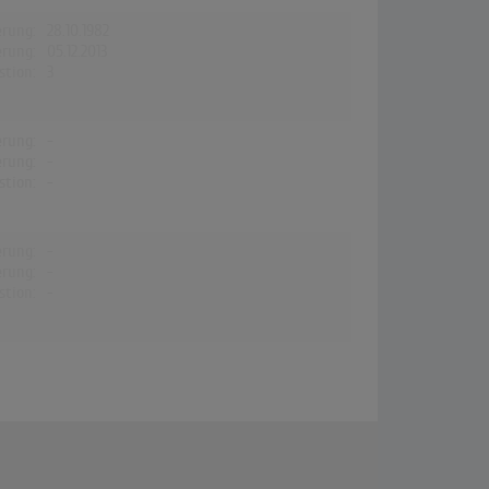
erung:
28.10.1982
erung:
05.12.2013
stion:
3
erung:
-
erung:
-
stion:
-
erung:
-
erung:
-
stion:
-