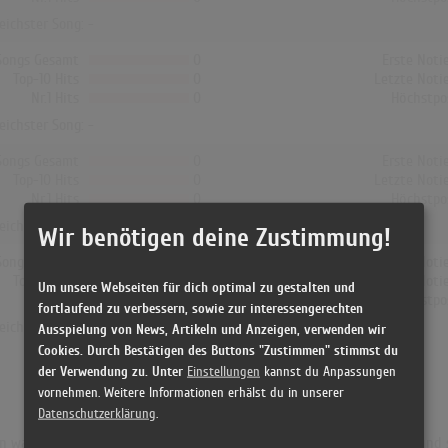
reichster Song: -
Songs Gesamt
0
Erste Noti
Top-10 Hits
0
Letzte Noti
Nr.1 Hits
0
Höchstpo
reichster Song: -
Songs Gesamt
0
Erste Noti
Top-10 Hits
0
Letzte Noti
Nr.1 Hits
0
Höchstpo
reichster Song: -
Wir benötigen deine Zustimmung!
Songs Gesamt
0
Erste Noti
Top-10 Hits
0
Letzte Noti
Um unsere Webseiten für dich optimal zu gestalten und
Nr.1 Hits
0
Höchstpo
fortlaufend zu verbessern, sowie zur interessengerechten
reichster Song: -
Ausspielung von News, Artikeln und Anzeigen, verwenden wir
Cookies. Durch Bestätigen des Buttons "Zustimmen" stimmst du
der Verwendung zu. Unter
Einstellungen
kannst du Anpassungen
vornehmen. Weitere Informationen erhälst du in unserer
Datenschutzerklärung
.
 war "Kär och galen". Das Album hielt sich 19 Wochen in den Charts und s