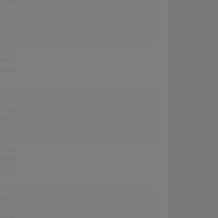
erung:
-
erung:
-
stion:
-
erung:
-
erung:
-
stion:
-
erung:
-
erung:
-
stion:
-
erung:
-
erung:
-
stion:
-
erung:
-
erung:
-
stion:
-