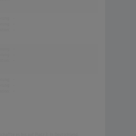
erung:
-
erung:
-
stion:
-
erung:
-
erung:
-
stion:
-
erung:
-
erung:
-
stion:
-
chaffte es bis auf Platz 3. In Deutschland,