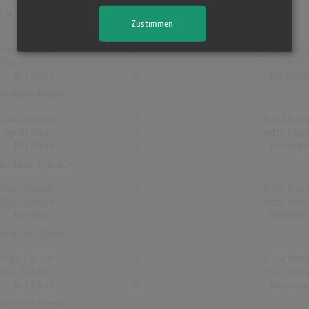
hat kein Album von Ulf Lundell die Charts erreicht!
Zustimmen
Alben Gesamt
0
Erste Noti
Top-10 Alben
0
Letzte Noti
Nr.1 Alben
0
Höchstpo
reichstes Album: -
Alben Gesamt
0
Erste Noti
Top-10 Alben
0
Letzte Noti
Nr.1 Alben
0
Höchstpo
reichstes Album: -
Alben Gesamt
0
Erste Noti
Top-10 Alben
0
Letzte Noti
Nr.1 Alben
0
Höchstpo
reichstes Album: -
Alben Gesamt
0
Erste Noti
Top-10 Alben
0
Letzte Noti
Nr.1 Alben
0
Höchstpo
reichstes Album: -