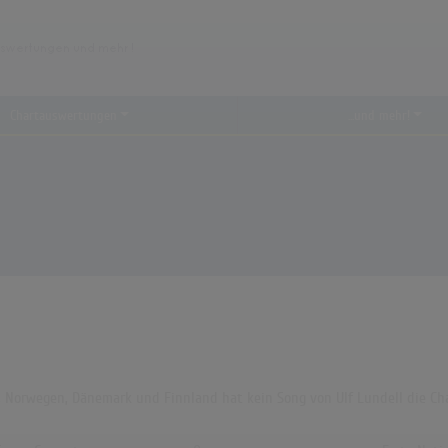
Chartauswertungen
...und mehr!
A, Norwegen, Dänemark und Finnland hat kein Song von Ulf Lundell die Cha