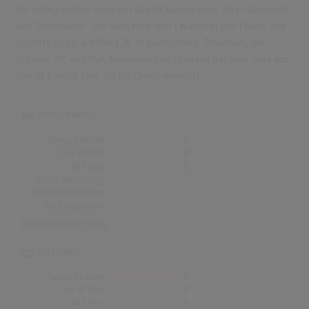
Der erfolgreichste Song von Ude Af Kontrol Feat. RH in Dänemark
war "Ambitioner". Der Song hielt sich 1 Woche in den Charts und
schaffte es bis auf Platz 29. In Deutschland, Österreich, der
Schweiz, UK, den USA, Norwegen und Finnland hat kein Song von
Ude Af Kontrol Feat. RH die Charts erreicht!
Deutschland
Songs Gesamt
0
Top-10 Hits
0
Nr.1 Hits
0
Erste Notierung:
-
Letzte Notierung:
-
Höchstpostion:
-
Erfolgreichster Song: -
Österreich
Songs Gesamt
0
Top-10 Hits
0
Nr.1 Hits
0