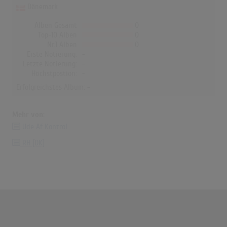
Dänemark
Alben Gesamt
0
Top-10 Alben
0
Nr.1 Alben
0
Erste Notierung:
-
Letzte Notierung:
-
Höchstpostion:
-
Erfolgreichstes Album: -
Mehr von:
Ude Af Kontrol
RH [DK]