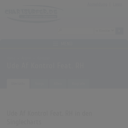
Anmeldung
|
Login
MENÜ
Home
Archiv
Künstler
Ude Af Kontrol Feat. RH
Übersicht
Songs
Alben
Biografie
Ude Af Kontrol Feat. RH in den
Singlecharts