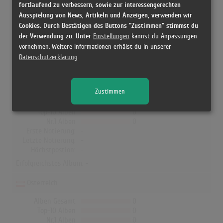
fortlaufend zu verbessern, sowie zur interessengerechten
Albumcharts
Ausspielung von News, Artikeln und Anzeigen, verwenden wir
Cookies. Durch Bestätigen des Buttons "Zustimmen" stimmst du
In Deutschland, Österreich, der Schweiz, UK, Norwegen, Dänemark
der Verwendung zu. Unter
Einstellungen
kannst du Anpassungen
und Finnland hat kein Album von Ude Af Kontrol Feat. RH die
vornehmen. Weitere Informationen erhälst du in unserer
Charts erreicht!
Datenschutzerklärung
.
Deutschland
Zustimmen
Alben Gesamt
0
Top-10 Alben
0
Nr.1 Alben
0
Erste Notierung:
-
Letzte Notierung:
-
Höchstpostion:
-
Erfolgreichstes Album: -
Österreich
Alben Gesamt
0
Top-10 Alben
0
Nr.1 Alben
0