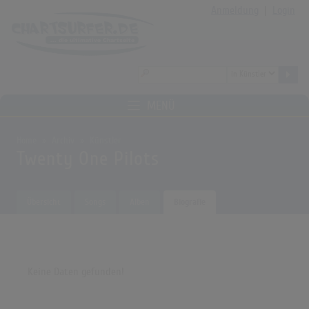
Anmeldung
|
Login
MENÜ
Home
Archiv
Künstler
Twenty One Pilots
Übersicht
Songs
Alben
Biografie
Keine Daten gefunden!