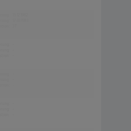
erung:
13.12.1982
erung:
17.01.1983
stion:
37
erung:
-
erung:
-
stion:
-
erung:
-
erung:
-
stion:
-
erung:
-
erung:
-
stion:
-