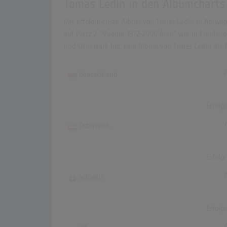
Tomas Ledin in den Albumcharts
Das erfolgreichste Album von Tomas Ledin in Norwege
auf Platz 2. "Vuodet 1972-2000 Åren" war in Finnland
und Dänemark hat kein Album von Tomas Ledin die C
Deutschland
Erfolg
Österreich
Erfolg
Schweiz
Erfolg