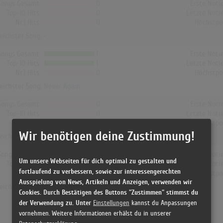
Songs Gesamt
0
Erste Noti
Top-10 Hits
0
Letzte Noti
Nr.1 Hits
0
Höchstpo
reichster Song: -
Songs Gesamt
1
Erste Noti
Top-10 Hits
1
Letzte Noti
Nr.1 Hits
0
Höchstpo
reichster Song:
Never Again
Songs Gesamt
0
Erste Noti
Top-10 Hits
0
Letzte Noti
Nr.1 Hits
0
Höchstpo
Wir benötigen deine Zustimmung!
reichster Song: -
Songs Gesamt
0
Erste Noti
Um unsere Webseiten für dich optimal zu gestalten und
Top-10 Hits
0
Letzte Noti
fortlaufend zu verbessern, sowie zur interessengerechten
Nr.1 Hits
0
Höchstpo
Ausspielung von News, Artikeln und Anzeigen, verwenden wir
reichster Song: -
Cookies. Durch Bestätigen des Buttons "Zustimmen" stimmst du
der Verwendung zu. Unter
Einstellungen
kannst du Anpassungen
vornehmen. Weitere Informationen erhälst du in unserer