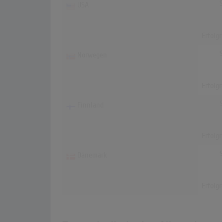
USA
Erfolg
Norwegen
Erfolg
Finnland
Erfolg
Dänemark
Erfolg