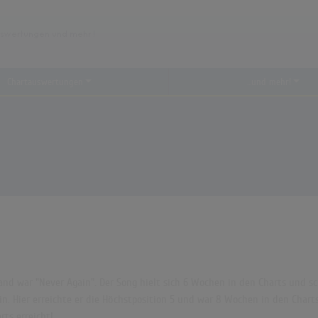
Chartauswertungen
...und mehr!
and war "Never Again". Der Song hielt sich 6 Wochen in den Charts und sc
n. Hier erreichte er die Höchstposition 5 und war 8 Wochen in den Charts
ts erreicht!