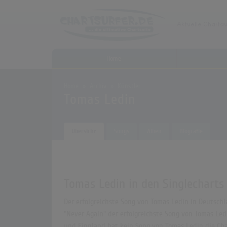
Home
Home
Archiv
Künstler
Tomas Ledin
Übersicht
Songs
Alben
Biografie
Tomas Ledin in den Singlecharts
Der erfolgreichste Song von Tomas Ledin in Deutschl
"Never Again" der erfolgreichste Song von Tomas Ledi
und Finnland hat kein Song von Tomas Ledin die Char