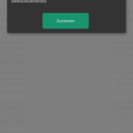
Datenschutzerklärung
.
n war "Festen har börjat - ett samlingsalbum 1972-2001". Das Album hiel
 der größte Charterfolg von Tomas Ledin und erreichte dort Platz 3 (15 Wo
Zustimmen
harts erreicht!
Alben Gesamt
0
Erste Noti
Top-10 Alben
0
Letzte Noti
Nr.1 Alben
0
Höchstpo
reichstes Album: -
Alben Gesamt
0
Erste Noti
Top-10 Alben
0
Letzte Noti
Nr.1 Alben
0
Höchstpo
reichstes Album: -
Alben Gesamt
0
Erste Noti
Top-10 Alben
0
Letzte Noti
Nr.1 Alben
0
Höchstpo
reichstes Album: -
Alben Gesamt
0
Erste Noti