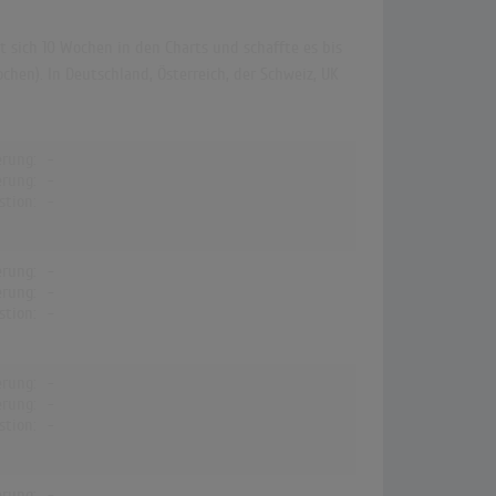
t sich 10 Wochen in den Charts und schaffte es bis
chen). In Deutschland, Österreich, der Schweiz, UK
erung:
-
erung:
-
stion:
-
erung:
-
erung:
-
stion:
-
erung:
-
erung:
-
stion:
-
erung:
-