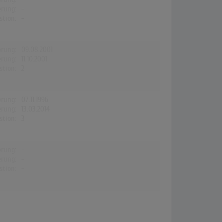
erung:
-
stion:
-
erung:
09.08.2001
erung:
11.10.2001
stion:
2
erung:
07.11.1996
erung:
13.03.2014
stion:
3
erung:
-
erung:
-
stion:
-