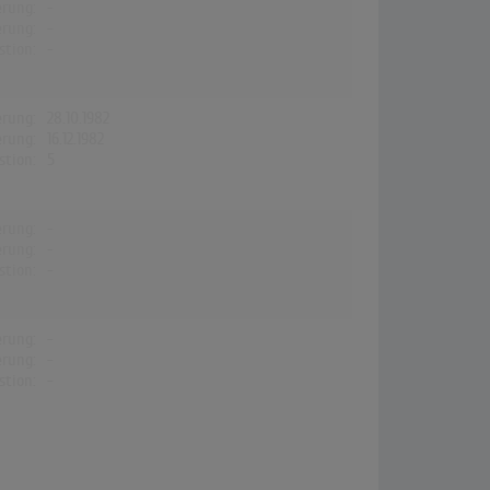
erung:
-
erung:
-
stion:
-
erung:
28.10.1982
erung:
16.12.1982
stion:
5
erung:
-
erung:
-
stion:
-
erung:
-
erung:
-
stion:
-