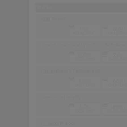
47 Alben
1999
(Prince)
©
(1)
72
(1)
06.12.2019
13.12.201
Around The World In A Day
(Prince & The Revol
10
(25)
7
(7)
06.05.1985
15.05.198
Parade
(Prince & The Revolution)
6
(28)
7
(15)
14.04.1986
15.04.198
Sign 'O' The Times
(Prince)
3
(29)
2
(28)
13.04.1987
01.05.198
Lovesexy
(Prince)