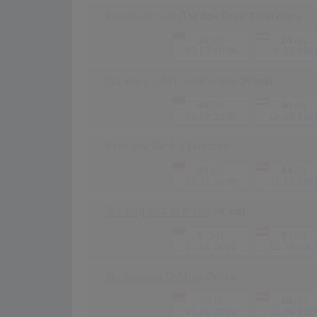
New Power Soul
(The New Power Generation)
34
(6)
24
(8)
20.07.1998
26.07.199
The Vault... Old Friends 4 Sale
(Prince)
44
(5)
40
(4)
06.09.1999
19.09.199
Rave Un2 The Joy Fantastic
39
(5)
44
(2)
22.11.1999
21.11.199
The Very Best Of Prince
(Prince)
5
(14)
5
(20)
13.08.2001
12.08.200
The Rainbow Children
(Prince)
©
(1)
60
(1)
05.06.2020
12.06.202