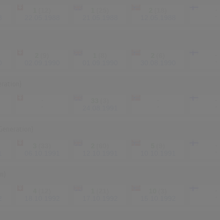
1
(12)
1
(25)
2
(18)
-
-
8
22.05.1988
21.05.1988
12.05.1988
2
(9)
1
(8)
2
(6)
-
-
0
02.09.1990
01.09.1990
30.08.1990
ration)
-
33
(3)
-
-
-
-
-
24.08.1991
Generation)
3
(33)
2
(60)
5
(9)
-
-
1
06.10.1991
12.10.1991
10.10.1991
n)
4
(12)
1
(21)
10
(3)
-
-
2
18.10.1992
17.10.1992
15.10.1992