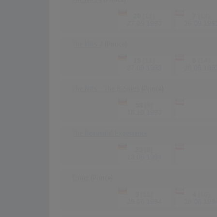
20
(11)
7
(13)
27.09.1993
26.09.199
The Hits 2
(Prince)
19
(11)
9
(14)
27.09.1993
26.09.199
The Hits - The B-Sides
(Prince)
58
(8)
-
-
18.10.1993
The Beautiful Experience
29
(9)
-
-
13.06.1994
Come
(Prince)
9
(11)
4
(10)
29.08.1994
28.08.199