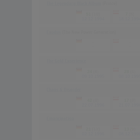
The Legendary Black Album
(Prince)
51
(10)
7
(8)
12.12.1994
18.12.199
Exodus
(The New Power Generation)
-
-
-
-
The Gold Experience
24
(8)
28
(6)
09.10.1995
08.10.199
Chaos & Disorder
42
(8)
17
(9)
22.07.1996
21.07.199
Emancipation
21
(11)
13
(9)
02.12.1996
08.12.199