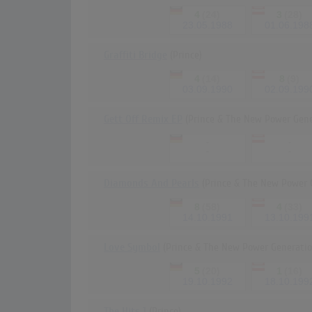
4
(24)
3
(28)
23.05.1988
01.06.198
Graffiti Bridge
(Prince)
4
(14)
8
(9)
03.09.1990
02.09.199
Gett Off Remix EP
(Prince & The New Power Gene
-
-
-
-
Diamonds And Pearls
(Prince & The New Power 
8
(58)
4
(33)
14.10.1991
13.10.199
Love Symbol
(Prince & The New Power Generatio
5
(20)
1
(16)
19.10.1992
18.10.199
The Hits 1
(Prince)