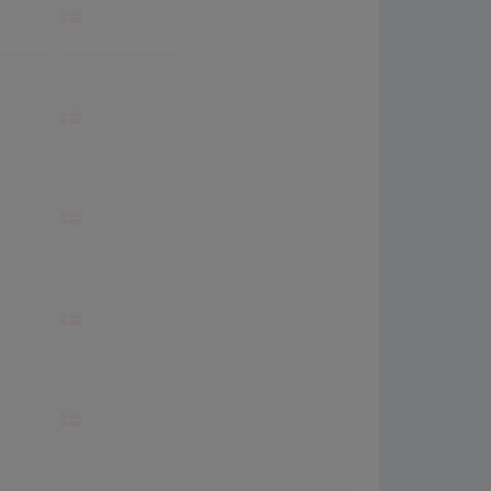
-
-
-
-
-
-
-
-
-
-