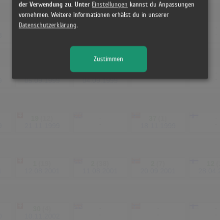
der Verwendung zu. Unter
Einstellungen
kannst du Anpassungen
vornehmen. Weitere Informationen erhälst du in unserer
Datenschutzerklärung
.
22
(11)
38
(2)
40
(1)
-
-
8
19.07.1998
11.07.1998
09.07.1998
Zustimmen
21
(6)
47
(1)
-
-
-
-
9
05.09.1999
04.09.1999
19
(12)
-
37
(1)
-
-
-
9
21.11.1999
18.11.1999
1
(19)
2
(38)
2
(7)
12
(
1
12.08.2001
11.08.2001
20.09.2001
28.04.
30
(4)
-
-
-
-
-
-
0
10.11.2002