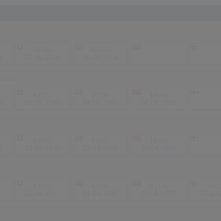
26
(4)
28
(17)
-
-
-
-
9
01.05.2016
15.09.1984
ution)
8
(12)
5
(19)
10
(6)
-
-
5
05.05.1985
04.05.1985
02.05.1985
2
(17)
4
(25)
10
(8)
-
-
6
13.04.1986
12.04.1986
10.04.1986
1
(27)
4
(29)
3
(14)
48
(
7
12.04.1987
11.04.1987
09.04.1987
01.10.