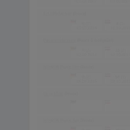
03.08.2007
03.08.200
Art Official Age
(Prince)
©
(5)
8
(3)
10.10.2014
10.10.201
Plectrumelectrum
(Prince & 3rdEyeGirl)
©
(2)
10
(2)
10.10.2014
10.10.201
HITnRUN Phase One
(Prince)
©
(2)
53
(3)
18.09.2015
02.10.201
Dirty Mind
(Prince)
-
-
-
-
HITnRUN Phase Two
(Prince)