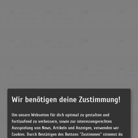
8
(11)
36
(3)
-
-
-
-
4
04.12.1994
03.12.1994
34
(2)
11
(3)
-
-
-
-
28.05.1995
08.04.1995
7
(8)
4
(6)
12
(3)
24
(
5
01.10.1995
07.10.1995
05.10.1995
28.09.
Wir benötigen deine Zustimmung!
21
(9)
14
(4)
15
(4)
31
(
6
14.07.1996
20.07.1996
18.07.1996
18.07.
Um unsere Webseiten für dich optimal zu gestalten und
fortlaufend zu verbessern, sowie zur interessengerechten
1
(11)
18
(6)
27
(1)
-
Ausspielung von News, Artikeln und Anzeigen, verwenden wir
-
6
01.12.1996
30.11.1996
28.11.1996
Cookies. Durch Bestätigen des Buttons "Zustimmen" stimmst du