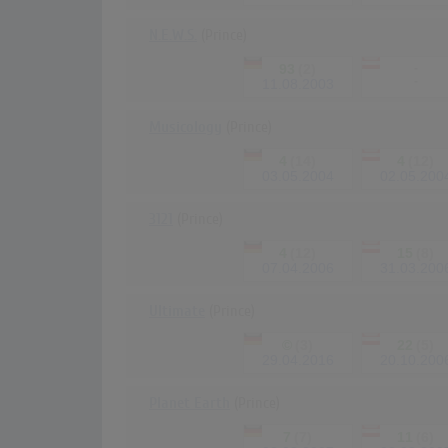
N.E.W.S.
(Prince)
93
(2)
-
-
11.08.2003
Musicology
(Prince)
4
(14)
4
(12)
03.05.2004
02.05.200
3121
(Prince)
4
(12)
15
(8)
07.04.2006
31.03.200
Ultimate
(Prince)
©
(3)
22
(5)
29.04.2016
20.10.200
Planet Earth
(Prince)
7
(7)
11
(6)