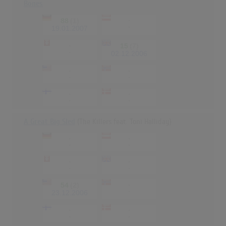
Bones
88
(1)
-
-
19.01.2007
-
15
(7)
-
02.12.2006
-
-
-
-
-
-
-
-
A Great Big Sled
(The Killers feat. Toni Halliday)
-
-
-
-
-
-
-
-
54
(2)
-
-
23.12.2006
-
-
-
-