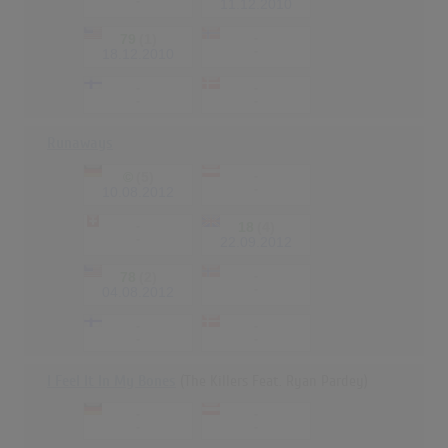
-
11.12.2010
79
(1)
-
-
18.12.2010
-
-
-
-
Runaways
©
(5)
-
-
10.08.2012
-
18
(4)
-
22.09.2012
78
(2)
-
-
04.08.2012
-
-
-
-
I Feel It In My Bones
(The Killers Feat. Ryan Pardey)
-
-
-
-