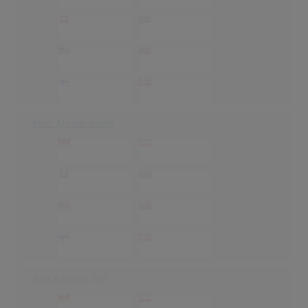
-
-
-
-
-
-
-
-
-
-
-
-
Miss Atomic Bomb
-
-
-
-
-
-
-
-
-
-
-
-
-
-
-
-
Just Another Girl
-
-