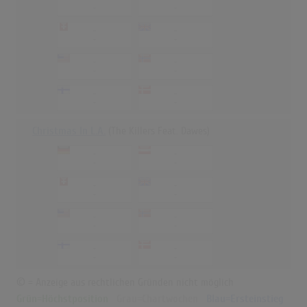
-
-
-
-
-
-
-
-
-
-
-
-
-
-
Christmas In L.A.
(The Killers Feat. Dawes)
-
-
-
-
-
-
-
-
-
-
-
-
-
-
-
-
© = Anzeige aus rechtlichen Gründen nicht möglich
Grün=Höchstposition
Grau=Chartwochen
Blau=Ersteinstieg