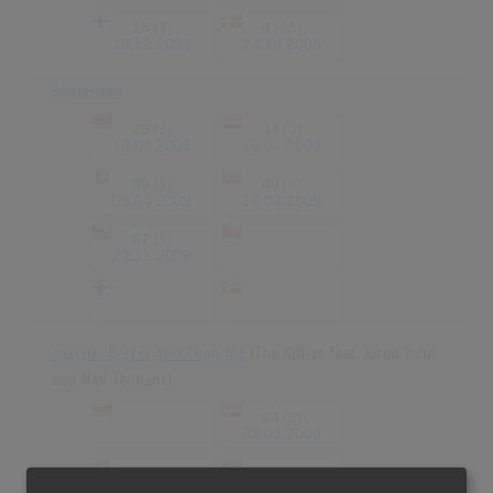
15
(1)
4
(25)
18.12.2008
24.10.2008
Spaceman
29
(6)
44
(3)
10.04.2009
10.04.2009
89
(1)
40
(6)
05.04.2009
14.02.2009
67
(1)
-
-
22.11.2008
-
-
-
-
Joseph, Better You Than Me
(The Killers feat. Elton John
and Neil Tennant)
-
64
(2)
-
02.01.2009
-
-
-
-