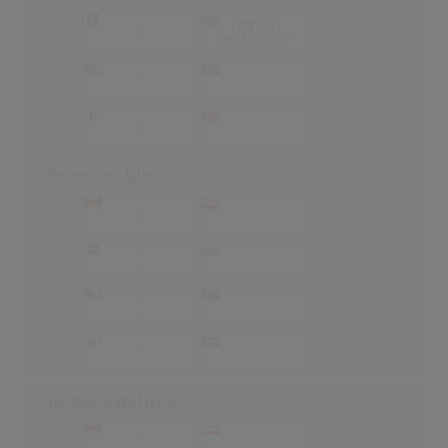
-
63
(1)
-
05.10.2017
-
-
-
-
-
-
-
-
Romeo and Juliet
-
-
-
-
-
-
-
-
-
-
-
-
-
-
-
-
The World We Live In
-
-
-
-