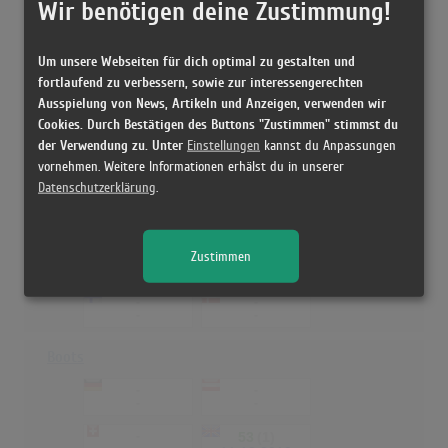
Wir benötigen deine Zustimmung!
-
-
-
-
Um unsere Webseiten für dich optimal zu gestalten und
-
-
fortlaufend zu verbessern, sowie zur interessengerechten
-
-
Ausspielung von News, Artikeln und Anzeigen, verwenden wir
Cookies. Durch Bestätigen des Buttons "Zustimmen" stimmst du
Happy Birthday Guadalupe!
der Verwendung zu. Unter
Einstellungen
kannst du Anpassungen
98
(1)
-
vornehmen. Weitere Informationen erhälst du in unserer
-
25.12.2009
Datenschutzerklärung
.
-
-
-
-
Zustimmen
-
-
-
-
-
-
-
-
Boots
-
-
-
-
-
53
(1)