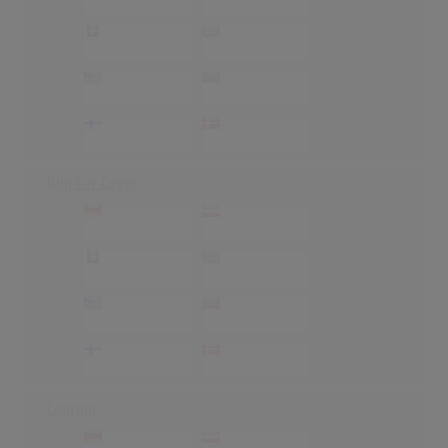
-
-
-
-
-
-
-
-
-
-
-
-
-
-
Run For Cover
-
-
-
-
-
-
-
-
-
-
-
-
-
-
-
-
Caution
-
-