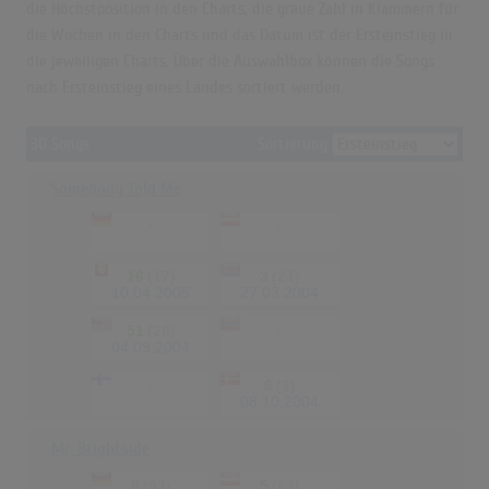
die Höchstposition in den Charts, die graue Zahl in Klammern für
die Wochen in den Charts und das Datum ist der Ersteinstieg in
die jeweiligen Charts. Über die Auswahlbox können die Songs
nach Ersteinstieg eines Landes sortiert werden.
30 Songs
Sortierung
Somebody Told Me
-
-
-
-
16
(17)
3
(21)
10.04.2005
27.03.2004
51
(20)
-
-
04.09.2004
-
6
(1)
-
08.10.2004
Mr. Brightside
8
(93)
5
(69)