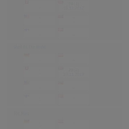
-
70
(1)
-
15.12.2012
-
-
-
-
-
-
-
-
Shot At The Night
-
-
-
-
-
23
(2)
-
23.11.2013
-
-
-
-
-
-
-
-
The Man
-
-
-
-