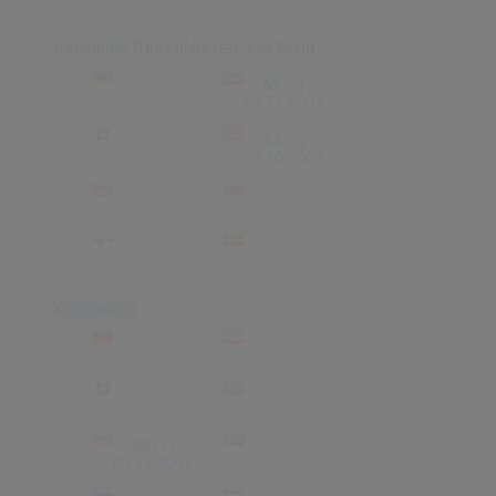
-
-
Tranquilize
(The Killers feat. Lou Reed)
-
57
(3)
-
23.11.2007
-
13
(6)
-
20.10.2007
-
-
-
-
-
-
-
-
Shadowplay
-
-
-
-
-
-
-
-
68
(1)
-
-
03.11.2007