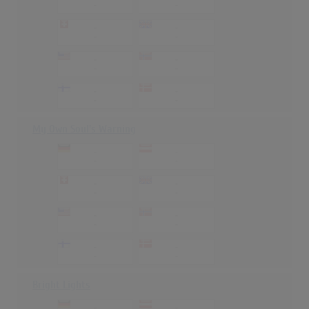
-
-
-
-
-
-
-
-
-
-
-
-
-
-
My Own Soul's Warning
-
-
-
-
-
-
-
-
-
-
-
-
-
-
-
-
Bright Lights
-
-