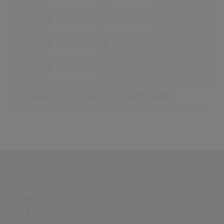
-
-
-
-
-
-
-
-
-
14
(2)
-
02.12.2010
-
-
© = Anzeige aus rechtlichen Gründen nicht möglich
Grün=Höchstposition
Grau=Chartwochen
Blau=Ersteinstieg
PARTNERSEITE