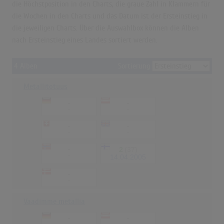
die Höchstposition in den Charts, die graue Zahl in Klammern für
die Wochen in den Charts und das Datum ist der Ersteinstieg in
die jeweiligen Charts. Über die Auswahlbox können die Alben
nach Ersteinstieg eines Landes sortiert werden.
4 Alben
Sortierung
Metallitotuus
-
-
-
-
-
-
-
-
-
2
(37)
-
14.04.2005
-
-
Vaadimme metallia
-
-