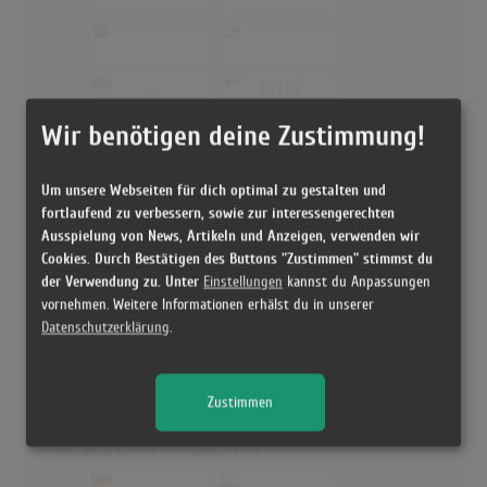
-
-
-
-
-
-
-
2
(12)
-
22.06.2006
Wir benötigen deine Zustimmung!
-
-
Um unsere Webseiten für dich optimal zu gestalten und
Myrskyntuoja
fortlaufend zu verbessern, sowie zur interessengerechten
Ausspielung von News, Artikeln und Anzeigen, verwenden wir
-
-
-
-
Cookies. Durch Bestätigen des Buttons "Zustimmen" stimmst du
der Verwendung zu. Unter
Einstellungen
kannst du Anpassungen
-
-
-
-
vornehmen. Weitere Informationen erhälst du in unserer
Datenschutzerklärung
.
-
1
(15)
-
27.03.2008
-
Zustimmen
-
Maailma tarvitsee sankareita