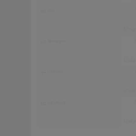
USA
Erfolg
Norwegen
Erfolg
Finnland
Erfolg
Dänemark
Erfolg