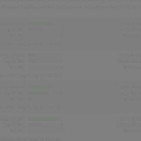
In Dänemark und Finnland hat kein Song von Technotronic feat. Felly die Ch
Songs Gesamt
7
Erste Noti
Top-10 Hits
4
Letzte Noti
Nr.1 Hits
0
Höchstpo
reichster Song:
Pump Up The Jam
Songs Gesamt
2
Erste Noti
Top-10 Hits
2
Letzte Noti
Nr.1 Hits
0
Höchstpo
reichster Song:
Pump Up The Jam
Songs Gesamt
7
Erste Noti
Top-10 Hits
6
Letzte Noti
Nr.1 Hits
1
Höchstpo
reichster Song:
Pump Up The Jam
Songs Gesamt
9
Erste Noti
Top-10 Hits
4
Letzte Noti
Nr.1 Hits
0
Höchstpo
reichster Song:
Pump Up The Jam