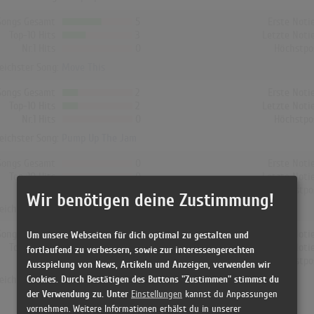
Songs Gesamt
5
Erste Noti
Top-10 Hits
3
Letzte Noti
Nr.1 Hits
0
Höchstpo
reichster Song:
Move This
Songs Gesamt
2
Erste Noti
Top-10 Hits
2
Letzte Noti
Nr.1 Hits
0
Höchstpo
reichster Song:
Pump Up The Jam
Songs Gesamt
0
Erste Noti
Top-10 Hits
0
Letzte Noti
Nr.1 Hits
0
Höchstpo
Wir benötigen deine Zustimmung!
reichster Song: -
Songs Gesamt
0
Erste Noti
Um unsere Webseiten für dich optimal zu gestalten und
Top-10 Hits
0
Letzte Noti
fortlaufend zu verbessern, sowie zur interessengerechten
Nr.1 Hits
0
Höchstpo
Ausspielung von News, Artikeln und Anzeigen, verwenden wir
Cookies. Durch Bestätigen des Buttons "Zustimmen" stimmst du
reichster Song: -
der Verwendung zu. Unter
Einstellungen
kannst du Anpassungen
vornehmen. Weitere Informationen erhälst du in unserer