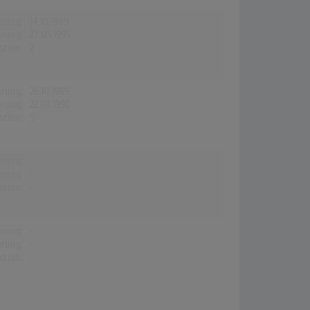
erung:
14.10.1989
erung:
27.05.1995
stion:
2
erung:
26.10.1989
erung:
22.03.1990
stion:
5
erung:
-
erung:
-
stion:
-
erung:
-
erung:
-
stion:
-