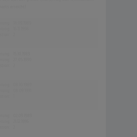
arts erreicht!
erung:
18.09.1989
erung:
16.11.1998
stion:
2
erung:
15.10.1989
erung:
27.05.1990
stion:
2
erung:
08.10.1989
erung:
08.09.1991
stion:
1
erung:
02.09.1989
erung:
21.12.1996
stion:
2