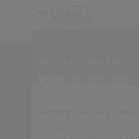
Home
Home
Archiv
Künstler
Technotronic feat. Felly
Übersicht
Songs
Alben
Biografie
Technotronic feat. Felly in den S
Der erfolgreichste Song von Technotronic feat. Felly
Österreich, der Schweiz, UK und Norwegen war "Pump U
Wochen), in der Schweiz Platz 2 (27 Wochen), in UK 