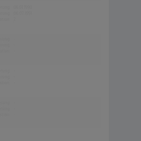
erung:
06.01.1990
erung:
06.07.1991
stion:
2
erung:
-
erung:
-
stion:
-
erung:
-
erung:
-
stion:
-
erung:
-
erung:
-
stion:
-