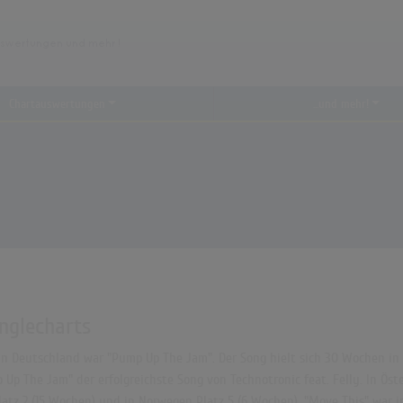
Chartauswertungen
...und mehr!
inglecharts
 in Deutschland war "Pump Up The Jam". Der Song hielt sich 30 Wochen in 
p The Jam" der erfolgreichste Song von Technotronic feat. Felly. In Öster
Platz 2 (15 Wochen) und in Norwegen Platz 5 (6 Wochen). "Move This" war 