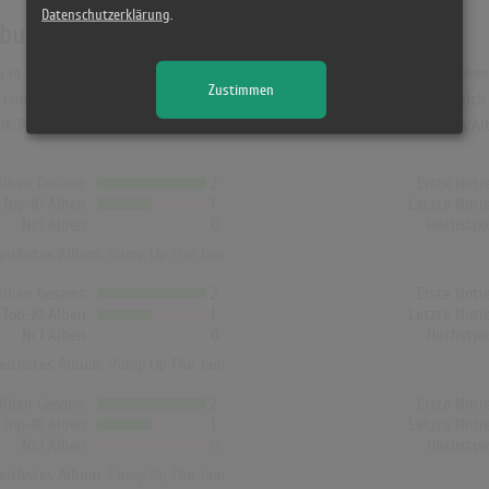
Datenschutzerklärung
.
Albumcharts
ly in Deutschland war "Pump Up The Jam". Das Album hielt sich 27 Wochen 
Zustimmen
am" das erfolgreichste Album von Technotronic feat. Felly. In Österreich 
UK Platz 2 (44 Wochen). In Norwegen, Dänemark und Finnland hat kein Albu
Alben Gesamt
2
Erste Noti
Top-10 Alben
1
Letzte Noti
Nr.1 Alben
0
Höchstpo
reichstes Album:
Pump Up The Jam
Alben Gesamt
2
Erste Noti
Top-10 Alben
1
Letzte Noti
Nr.1 Alben
0
Höchstpo
reichstes Album:
Pump Up The Jam
Alben Gesamt
2
Erste Noti
Top-10 Alben
1
Letzte Noti
Nr.1 Alben
0
Höchstpo
reichstes Album:
Pump Up The Jam