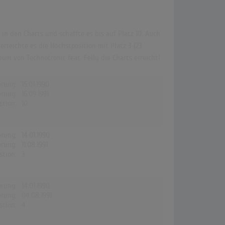
in den Charts und schaffte es bis auf Platz 10. Auch
erreichte es die Höchstposition mit Platz 3 (23
m von Technotronic feat. Felly die Charts erreicht!
erung:
15.01.1990
erung:
16.09.1991
stion:
10
erung:
14.01.1990
erung:
11.08.1991
stion:
3
erung:
14.01.1990
erung:
04.08.1991
stion:
4