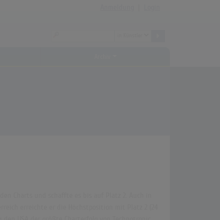
Anmeldung
|
Login
Archiv
den Charts und schaffte es bis auf Platz 2. Auch in
reich erreichte er die Höchstposition mit Platz 2 (24
in den USA der größte Charterfolg von Technotronic