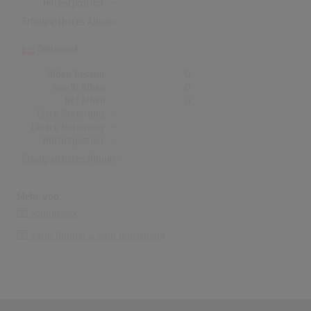
Höchstpostion:
-
Erfolgreichstes Album: -
Dänemark
Alben Gesamt
0
Top-10 Alben
0
Nr.1 Alben
0
Erste Notierung:
-
Letzte Notierung:
-
Höchstpostion:
-
Erfolgreichstes Album: -
Mehr von:
Soundtrack
Karin Hübner & Paul Hubschmid