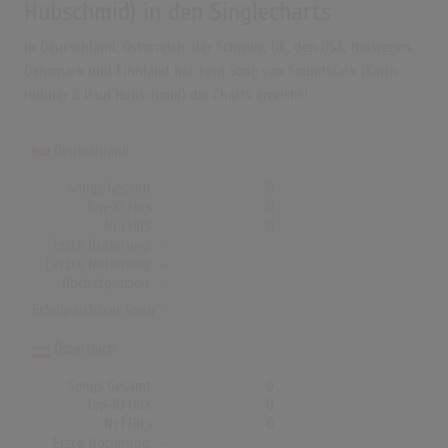
Hubschmid) in den Singlecharts
In Deutschland, Österreich, der Schweiz, UK, den USA, Norwegen,
Dänemark und Finnland hat kein Song von Soundtrack (Karin
Hübner & Paul Hubschmid) die Charts erreicht!
Deutschland
Songs Gesamt
0
Top-10 Hits
0
Nr.1 Hits
0
Erste Notierung:
-
Letzte Notierung:
-
Höchstpostion:
-
Erfolgreichster Song: -
Österreich
Songs Gesamt
0
Top-10 Hits
0
Nr.1 Hits
0
Erste Notierung:
-