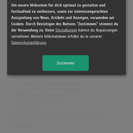
Hubschmid) in den Albumcharts
Um unsere Webseiten für dich optimal zu gestalten und
fortlaufend zu verbessern, sowie zur interessengerechten
Das erfolgreichste Album von Soundtrack (Karin Hübner & Paul
Ausspielung von News, Artikeln und Anzeigen, verwenden wir
Hubschmid) in Deutschland war "My Fair Lady (Musical,
Cookies. Durch Bestätigen des Buttons "Zustimmen" stimmst du
Deutsch)". Das Album hielt sich 272 Wochen in den Charts und
der Verwendung zu. Unter
Einstellungen
kannst du Anpassungen
schaffte es bis auf Platz 1. In Österreich, der Schweiz, UK,
vornehmen. Weitere Informationen erhälst du in unserer
Datenschutzerklärung
.
Norwegen, Dänemark und Finnland hat kein Album von
Soundtrack (Karin Hübner & Paul Hubschmid) die Charts erreicht!
Zustimmen
Deutschland
Alben Gesamt
1
Top-10 Alben
1
Nr.1 Alben
1
Erste Notierung:
15.07.1962
Letzte Notierung:
15.03.1968
Höchstpostion:
1
Erfolgreichstes Album:
My Fair Lady (Musical, Deutsch)
Österreich