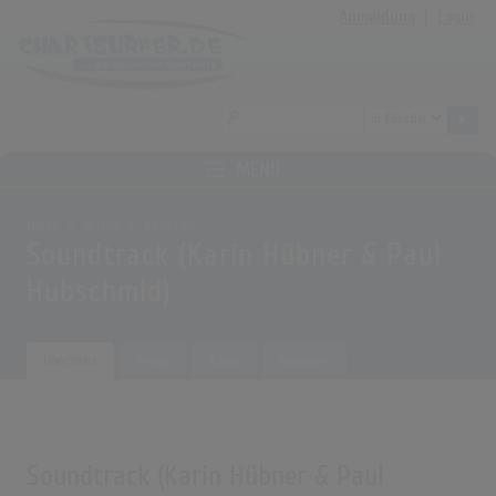
Anmeldung
|
Login
MENÜ
Home
Archiv
Künstler
Soundtrack (Karin Hübner & Paul
Hubschmid)
Übersicht
Songs
Alben
Biografie
Soundtrack (Karin Hübner & Paul