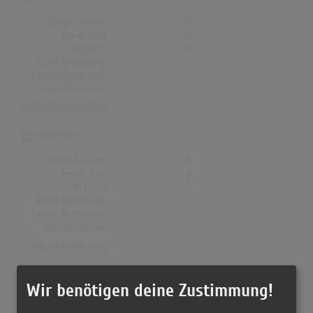
Songs Gesamt
0
Top-10 Hits
0
Nr.1 Hits
0
Erste Notierung:
-
Letzte Notierung:
-
Höchstpostion:
-
Erfolgreichster Song: -
Dänemark
Songs Gesamt
0
Top-10 Hits
0
Nr.1 Hits
0
Erste Notierung:
-
Letzte Notierung:
-
Höchstpostion:
-
Erfolgreichster Song: -
Wir benötigen deine Zustimmung!
Soundtrack (Karin Hübner & Paul