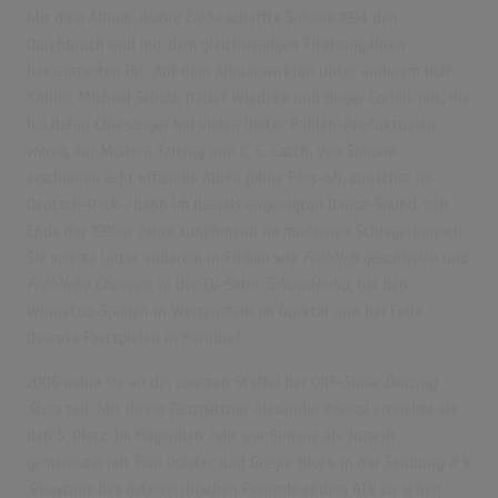
Mit dem Album
Wahre Liebe
schaffte Simone 1994 den
Durchbruch und mit dem gleichnamigen Titelsong ihren
bekanntesten Hit. Auf dem Album wirkten unter anderem Rolf
Köhler, Michael Scholz, Detlef Wiedeke und Birger Corleis mit, die
bis dahin Chorsänger bei vielen Dieter Bohlen-Produktionen
waren, für Modern Talking und C. C. Catch. Von Simone
erschienen acht offizielle Alben (ohne Best-of), zunächst im
Deutsch-Rock-, dann im damals angesagten Dance-Sound, seit
Ende der 1990er Jahre zunehmend im modernen Schlagerbereich.
Sie spielte unter anderem in Filmen wie
Fröhlich geschieden
und
Fröhliche Chaoten,
in der TV-Serie
Tohuwabohu,
bei den
Winnetou-Spielen in Weitensfeld im Gurktal und bei Felix
Dvoraks Festspielen in Berndorf.
2006 nahm sie an der zweiten Staffel der ORF-Show
Dancing
Stars
teil. Mit ihrem Tanzpartner Alexander Kreissl erreichte sie
den 5. Platz. Im folgenden Jahr war Simone als Jurorin
gemeinsam mit Toni Polster und Gregor Bloéb in der Sendung
It’s
Showtime
des österreichischen Fernsehsenders ATV zu sehen.