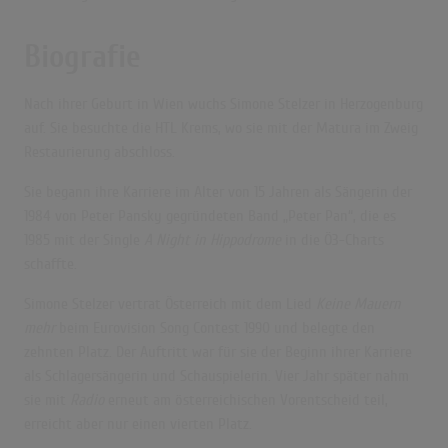
Biografie
Nach ihrer Geburt in Wien wuchs Simone Stelzer in Herzogenburg
auf. Sie besuchte die HTL Krems, wo sie mit der Matura im Zweig
Restaurierung abschloss.
Sie begann ihre Karriere im Alter von 15 Jahren als Sängerin der
1984 von Peter Pansky gegründeten Band „Peter Pan“, die es
1985 mit der Single
A Night in Hippodrome
in die Ö3-Charts
schaffte.
Simone Stelzer vertrat Österreich mit dem Lied
Keine Mauern
mehr
beim Eurovision Song Contest 1990 und belegte den
zehnten Platz. Der Auftritt war für sie der Beginn ihrer Karriere
als Schlagersängerin und Schauspielerin. Vier Jahr später nahm
sie mit
Radio
erneut am österreichischen Vorentscheid teil,
erreicht aber nur einen vierten Platz.