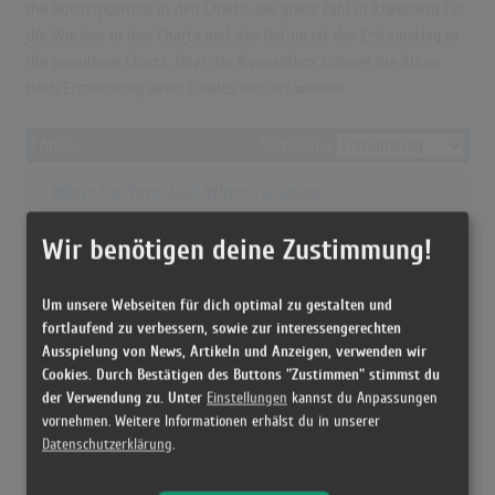
die Höchstposition in den Charts, die graue Zahl in Klammern für
die Wochen in den Charts und das Datum ist der Ersteinstieg in
die jeweiligen Charts. Über die Auswahlbox können die Alben
nach Ersteinstieg eines Landes sortiert werden.
1 Alben
Sortierung
Where I've Been, Isn't Where I'm Going
-
-
Wir benötigen deine Zustimmung!
-
-
-
-
-
-
Um unsere Webseiten für dich optimal zu gestalten und
fortlaufend zu verbessern, sowie zur interessengerechten
-
-
-
-
Ausspielung von News, Artikeln und Anzeigen, verwenden wir
Cookies. Durch Bestätigen des Buttons "Zustimmen" stimmst du
-
-
der Verwendung zu. Unter
Einstellungen
kannst du Anpassungen
vornehmen. Weitere Informationen erhälst du in unserer
© = Anzeige aus rechtlichen Gründen nicht möglich
Datenschutzerklärung
.
Grün=Höchstposition
Grau=Chartwochen
Blau=Ersteinstieg