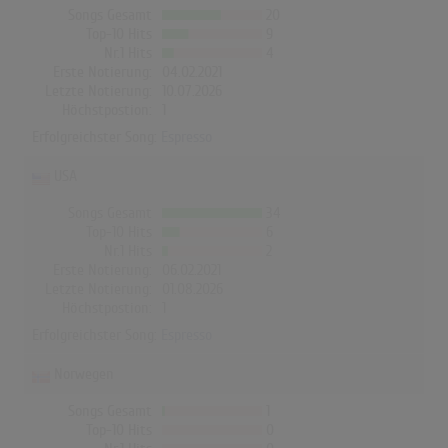
Songs Gesamt
20
Top-10 Hits
9
Nr.1 Hits
4
Erste Notierung:
04.02.2021
Letzte Notierung:
10.07.2026
Höchstpostion:
1
Erfolgreichster Song:
Espresso
USA
Songs Gesamt
34
Top-10 Hits
6
Nr.1 Hits
2
Erste Notierung:
06.02.2021
Letzte Notierung:
01.08.2026
Höchstpostion:
1
Erfolgreichster Song:
Espresso
Norwegen
Songs Gesamt
1
Top-10 Hits
0