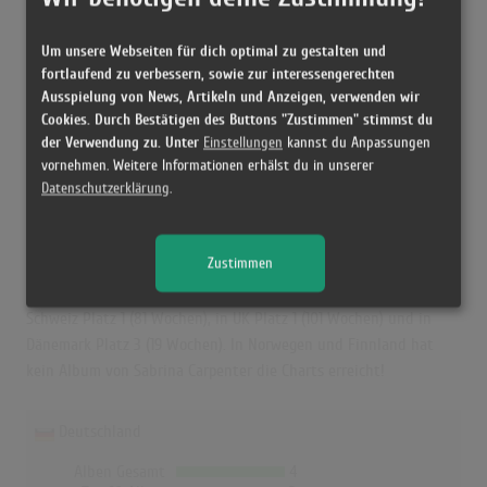
Höchstpostion:
3
Erfolgreichster Song:
Espresso
Um unsere Webseiten für dich optimal zu gestalten und
fortlaufend zu verbessern, sowie zur interessengerechten
Ausspielung von News, Artikeln und Anzeigen, verwenden wir
Sabrina Carpenter in den Albumcharts
Cookies. Durch Bestätigen des Buttons "Zustimmen" stimmst du
der Verwendung zu. Unter
Einstellungen
kannst du Anpassungen
Das erfolgreichste Album von Sabrina Carpenter in Deutschland
vornehmen. Weitere Informationen erhälst du in unserer
war "Short n' Sweet". Das Album hielt sich 89 Wochen in den
Datenschutzerklärung
.
Charts und schaffte es bis auf Platz 3. Auch in Österreich, der
Schweiz, UK und Dänemark war "Short n' Sweet" das
Zustimmen
erfolgreichste Album von Sabrina Carpenter. In Österreich
erreichte es die Höchstposition mit Platz 1 (92 Wochen), in der
Schweiz Platz 1 (81 Wochen), in UK Platz 1 (101 Wochen) und in
Dänemark Platz 3 (19 Wochen). In Norwegen und Finnland hat
kein Album von Sabrina Carpenter die Charts erreicht!
Deutschland
Alben Gesamt
4