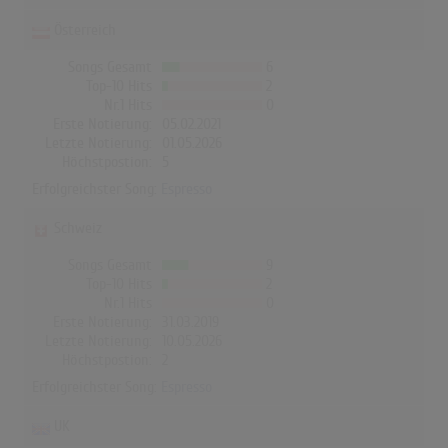
Österreich
Songs Gesamt
6
Top-10 Hits
2
Nr.1 Hits
0
Erste Notierung:
05.02.2021
Letzte Notierung:
01.05.2026
Höchstpostion:
5
Erfolgreichster Song:
Espresso
Schweiz
Songs Gesamt
9
Top-10 Hits
2
Nr.1 Hits
0
Erste Notierung:
31.03.2019
Letzte Notierung:
10.05.2026
Höchstpostion:
2
Erfolgreichster Song:
Espresso
UK