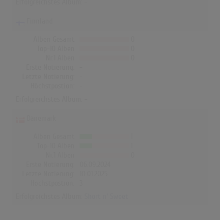
Erfolgreichstes Album: -
Finnland
Alben Gesamt
0
Top-10 Alben
0
Nr.1 Alben
0
Erste Notierung:
-
Letzte Notierung:
-
Höchstpostion:
-
Erfolgreichstes Album: -
Dänemark
Alben Gesamt
1
Top-10 Alben
1
Nr.1 Alben
0
Erste Notierung:
06.09.2024
Letzte Notierung:
10.01.2025
Höchstpostion:
3
Erfolgreichstes Album:
Short n' Sweet