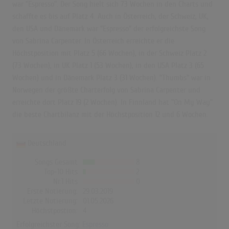
war "Espresso". Der Song hielt sich 73 Wochen in den Charts und
schaffte es bis auf Platz 4. Auch in Österreich, der Schweiz, UK,
den USA und Dänemark war "Espresso" der erfolgreichste Song
von Sabrina Carpenter. In Österreich erreichte er die
Höchstposition mit Platz 5 (66 Wochen), in der Schweiz Platz 2
(73 Wochen), in UK Platz 1 (53 Wochen), in den USA Platz 3 (65
Wochen) und in Dänemark Platz 3 (31 Wochen). "Thumbs" war in
Norwegen der größte Charterfolg von Sabrina Carpenter und
erreichte dort Platz 19 (2 Wochen). In Finnland hat "On My Way"
die beste Chartbilanz mit der Höchstposition 12 und 6 Wochen.
Deutschland
Songs Gesamt
8
Top-10 Hits
2
Nr.1 Hits
0
Erste Notierung:
29.03.2019
Letzte Notierung:
01.05.2026
Höchstpostion:
4
Erfolgreichster Song:
Espresso