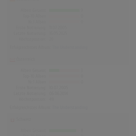
Alben Gesamt
9
Top-10 Alben
0
Nr.1 Alben
0
Erste Notierung:
11.07.2005
Letzte Notierung:
16.05.2025
Höchstpostion:
20
Erfolgreichstes Album:
The Understanding
Österreich
Alben Gesamt
3
Top-10 Alben
0
Nr.1 Alben
0
Erste Notierung:
10.07.2005
Letzte Notierung:
06.06.2014
Höchstpostion:
49
Erfolgreichstes Album:
The Understanding
Schweiz
Alben Gesamt
8