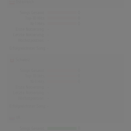
Österreich
Songs Gesamt
0
Top-10 Hits
0
Nr.1 Hits
0
Erste Notierung:
-
Letzte Notierung:
-
Höchstpostion:
-
Erfolgreichster Song: -
Schweiz
Songs Gesamt
0
Top-10 Hits
0
Nr.1 Hits
0
Erste Notierung:
-
Letzte Notierung:
-
Höchstpostion:
-
Erfolgreichster Song: -
UK
Songs Gesamt
11