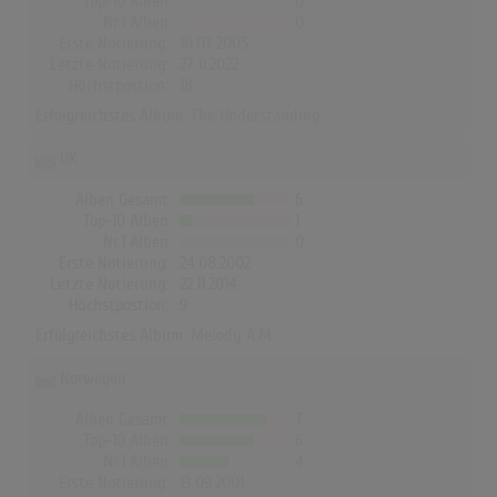
Top-10 Alben
0
Nr.1 Alben
0
Erste Notierung:
10.07.2005
Letzte Notierung:
27.11.2022
Höchstpostion:
18
Erfolgreichstes Album:
The Understanding
UK
Alben Gesamt
6
Top-10 Alben
1
Nr.1 Alben
0
Erste Notierung:
24.08.2002
Letzte Notierung:
22.11.2014
Höchstpostion:
9
Erfolgreichstes Album:
Melody A.M.
Norwegen
Alben Gesamt
7
Top-10 Alben
6
Nr.1 Alben
4
Erste Notierung:
13.09.2001