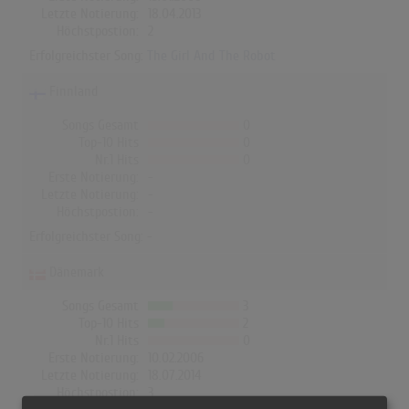
Letzte Notierung:
18.04.2013
Höchstpostion:
2
Erfolgreichster Song:
The Girl And The Robot
Finnland
Songs Gesamt
0
Top-10 Hits
0
Nr.1 Hits
0
Erste Notierung:
-
Letzte Notierung:
-
Höchstpostion:
-
Erfolgreichster Song: -
Dänemark
Songs Gesamt
3
Top-10 Hits
2
Nr.1 Hits
0
Erste Notierung:
10.02.2006
Letzte Notierung:
18.07.2014
Höchstpostion:
3