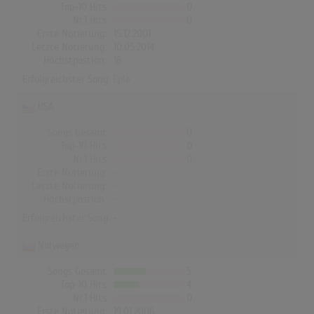
Top-10 Hits
0
Nr.1 Hits
0
Erste Notierung:
15.12.2001
Letzte Notierung:
10.05.2014
Höchstpostion:
16
Erfolgreichster Song:
Eple
USA
Songs Gesamt
0
Top-10 Hits
0
Nr.1 Hits
0
Erste Notierung:
-
Letzte Notierung:
-
Höchstpostion:
-
Erfolgreichster Song: -
Norwegen
Songs Gesamt
5
Top-10 Hits
4
Nr.1 Hits
0
Erste Notierung:
19.01.2006