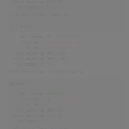
Letzte Notierung:
19.03.2015
Höchstpostion:
1
Erfolgreichstes Album:
Melody A.M.
Finnland
Alben Gesamt
1
Top-10 Alben
0
Nr.1 Alben
0
Erste Notierung:
04.08.2005
Letzte Notierung:
04.08.2005
Höchstpostion:
39
Erfolgreichstes Album:
The Understanding
Dänemark
Alben Gesamt
5
Top-10 Alben
1
Nr.1 Alben
0
Erste Notierung:
08.07.2005
Letzte Notierung:
21.11.2014
Höchstpostion:
5