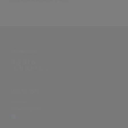
Erfolgreichstes Album:
Do it again
PARTNERSEITE
ÜBER DIE SEITE
Sitenews
Auswertungsinfo