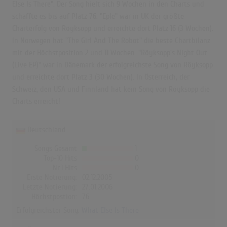
Else Is There". Der Song hielt sich 9 Wochen in den Charts und
schaffte es bis auf Platz 76. "Eple" war in UK der größte
Charterfolg von Röyksopp und erreichte dort Platz 16 (3 Wochen).
In Norwegen hat "The Girl And The Robot" die beste Chartbilanz
mit der Höchstposition 2 und 11 Wochen. "Röyksopp's Night Out
(Live EP)" war in Dänemark der erfolgreichste Song von Röyksopp
und erreichte dort Platz 3 (30 Wochen). In Österreich, der
Schweiz, den USA und Finnland hat kein Song von Röyksopp die
Charts erreicht!
Deutschland
Songs Gesamt
1
Top-10 Hits
0
Nr.1 Hits
0
Erste Notierung:
02.12.2005
Letzte Notierung:
27.01.2006
Höchstpostion:
76
Erfolgreichster Song:
What Else Is There