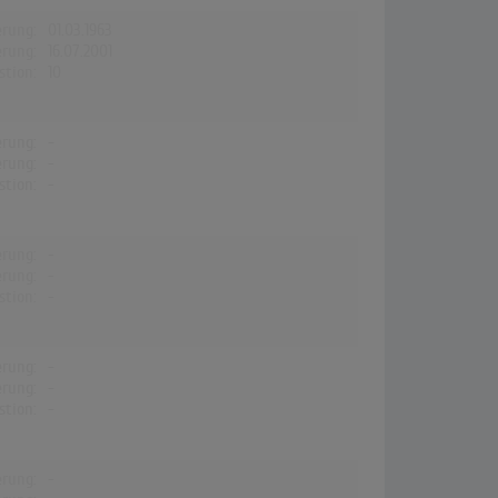
erung:
01.03.1963
erung:
16.07.2001
stion:
10
erung:
-
erung:
-
stion:
-
erung:
-
erung:
-
stion:
-
erung:
-
erung:
-
stion:
-
erung:
-