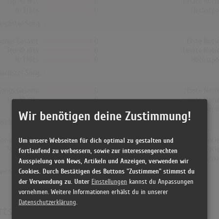
Top-10 Hits
0
Letzte Noti
Nr.1 Hits
0
Höchstpo
reichster Song: -
Songs Gesamt
0
Erste Noti
Top-10 Hits
0
Letzte Noti
Nr.1 Hits
0
Höchstpo
reichster Song: -
Songs Gesamt
0
Erste Noti
Top-10 Hits
0
Letzte Noti
Nr.1 Hits
0
Höchstpo
Wir benötigen deine Zustimmung!
reichster Song: -
Songs Gesamt
0
Erste Noti
Um unsere Webseiten für dich optimal zu gestalten und
Top-10 Hits
0
Letzte Noti
fortlaufend zu verbessern, sowie zur interessengerechten
Nr.1 Hits
0
Höchstpo
Ausspielung von News, Artikeln und Anzeigen, verwenden wir
Cookies. Durch Bestätigen des Buttons "Zustimmen" stimmst du
reichster Song: -
der Verwendung zu. Unter
Einstellungen
kannst du Anpassungen
vornehmen. Weitere Informationen erhälst du in unserer
Datenschutzerklärung
.
rts