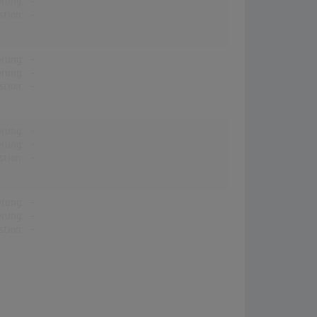
erung:
-
stion:
-
erung:
-
erung:
-
stion:
-
erung:
-
erung:
-
stion:
-
erung:
-
erung:
-
stion:
-