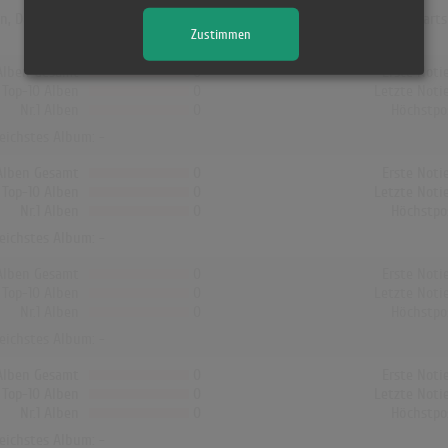
en, Dänemark und Finnland hat kein Album von Roberto Blanco die Charts 
Zustimmen
Alben Gesamt
0
Erste Noti
Top-10 Alben
0
Letzte Noti
Nr.1 Alben
0
Höchstpo
reichstes Album: -
Alben Gesamt
0
Erste Noti
Top-10 Alben
0
Letzte Noti
Nr.1 Alben
0
Höchstpo
reichstes Album: -
Alben Gesamt
0
Erste Noti
Top-10 Alben
0
Letzte Noti
Nr.1 Alben
0
Höchstpo
reichstes Album: -
Alben Gesamt
0
Erste Noti
Top-10 Alben
0
Letzte Noti
Nr.1 Alben
0
Höchstpo
reichstes Album: -