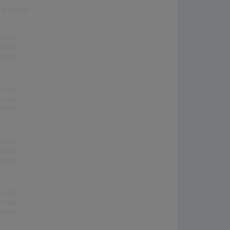
erreicht!
erung:
-
erung:
-
stion:
-
erung:
-
erung:
-
stion:
-
erung:
-
erung:
-
stion:
-
erung:
-
erung:
-
stion:
-