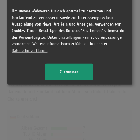
Höchstpostion:
-
Erfolgreichster Song: -
Um unsere Webseiten für dich optimal zu gestalten und
fortlaufend zu verbessern, sowie zur interessengerechten
Ausspielung von News, Artikeln und Anzeigen, verwenden wir
Cookies. Durch Bestätigen des Buttons "Zustimmen" stimmst du
Robert Palmer in den Albumcharts
der Verwendung zu. Unter
Einstellungen
kannst du Anpassungen
vornehmen. Weitere Informationen erhälst du in unserer
Das erfolgreichste Album von Robert Palmer in Deutschland war
Datenschutzerklärung
.
"Clues". Das Album hielt sich 44 Wochen in den Charts und
schaffte es bis auf Platz 6. "Don't Explain" war in Österreich der
größte Charterfolg von Robert Palmer und erreichte dort Platz 17
Zustimmen
(10 Wochen). In UK hat "Riptide" die beste Chartbilanz mit der
Höchstposition 5 und 27 Wochen. In der Schweiz, Norwegen,
Dänemark und Finnland hat kein Album von Robert Palmer die
Charts erreicht!
Deutschland
Alben Gesamt
7
Top-10 Alben
1