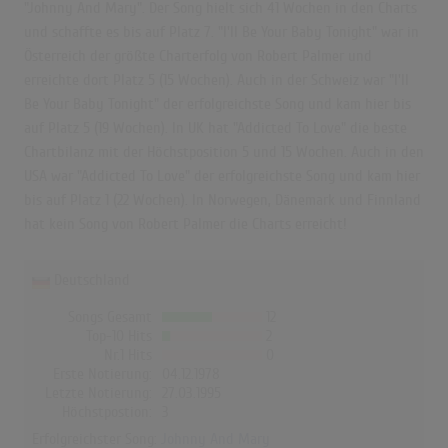
"Johnny And Mary". Der Song hielt sich 41 Wochen in den Charts
und schaffte es bis auf Platz 7. "I'll Be Your Baby Tonight" war in
Österreich der größte Charterfolg von Robert Palmer und
erreichte dort Platz 5 (15 Wochen). Auch in der Schweiz war "I'll
Be Your Baby Tonight" der erfolgreichste Song und kam hier bis
auf Platz 5 (19 Wochen). In UK hat "Addicted To Love" die beste
Chartbilanz mit der Höchstposition 5 und 15 Wochen. Auch in den
USA war "Addicted To Love" der erfolgreichste Song und kam hier
bis auf Platz 1 (22 Wochen). In Norwegen, Dänemark und Finnland
hat kein Song von Robert Palmer die Charts erreicht!
Deutschland
Songs Gesamt
12
Top-10 Hits
2
Nr.1 Hits
0
Erste Notierung:
04.12.1978
Letzte Notierung:
27.03.1995
Höchstpostion:
3
Erfolgreichster Song:
Johnny And Mary