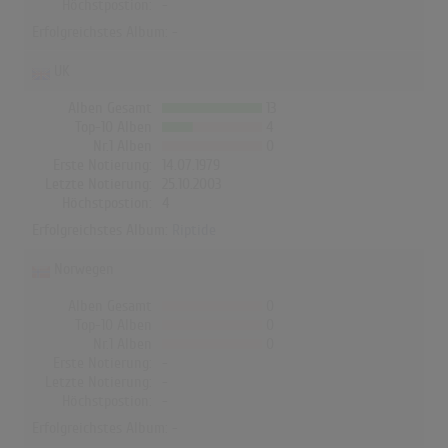
Höchstpostion:
-
Erfolgreichstes Album: -
UK
Alben Gesamt
13
Top-10 Alben
4
Nr.1 Alben
0
Erste Notierung:
14.07.1979
Letzte Notierung:
25.10.2003
Höchstpostion:
4
Erfolgreichstes Album:
Riptide
Norwegen
Alben Gesamt
0
Top-10 Alben
0
Nr.1 Alben
0
Erste Notierung:
-
Letzte Notierung:
-
Höchstpostion:
-
Erfolgreichstes Album: -