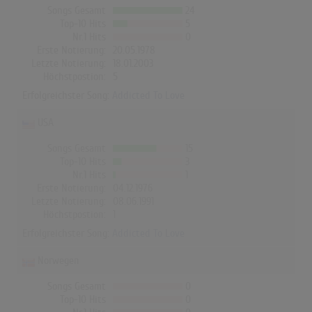
Songs Gesamt
24
Top-10 Hits
5
Nr.1 Hits
0
Erste Notierung:
20.05.1978
Letzte Notierung:
18.01.2003
Höchstpostion:
5
Erfolgreichster Song:
Addicted To Love
USA
Songs Gesamt
15
Top-10 Hits
3
Nr.1 Hits
1
Erste Notierung:
04.12.1976
Letzte Notierung:
08.06.1991
Höchstpostion:
1
Erfolgreichster Song:
Addicted To Love
Norwegen
Songs Gesamt
0
Top-10 Hits
0