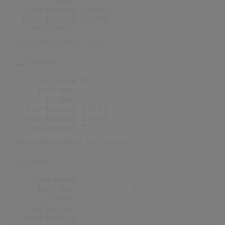
Nr.1 Alben
0
Erste Notierung:
13.10.1980
Letzte Notierung:
29.01.1996
Höchstpostion:
6
Erfolgreichstes Album:
Clues
Österreich
Alben Gesamt
1
Top-10 Alben
0
Nr.1 Alben
0
Erste Notierung:
10.03.1991
Letzte Notierung:
12.05.1991
Höchstpostion:
17
Erfolgreichstes Album:
Don't Explain
Schweiz
Alben Gesamt
0
Top-10 Alben
0
Nr.1 Alben
0
Erste Notierung:
-
Letzte Notierung:
-