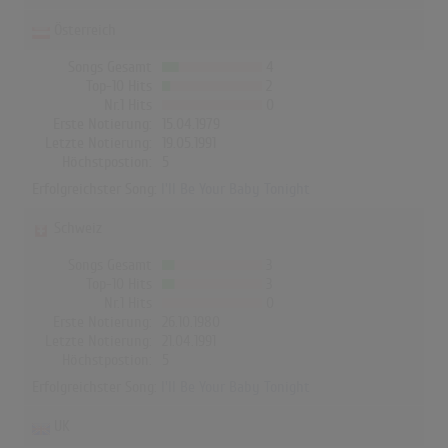
Österreich
Songs Gesamt
4
Top-10 Hits
2
Nr.1 Hits
0
Erste Notierung:
15.04.1979
Letzte Notierung:
19.05.1991
Höchstpostion:
5
Erfolgreichster Song:
I'll Be Your Baby Tonight
Schweiz
Songs Gesamt
3
Top-10 Hits
3
Nr.1 Hits
0
Erste Notierung:
26.10.1980
Letzte Notierung:
21.04.1991
Höchstpostion:
5
Erfolgreichster Song:
I'll Be Your Baby Tonight
UK