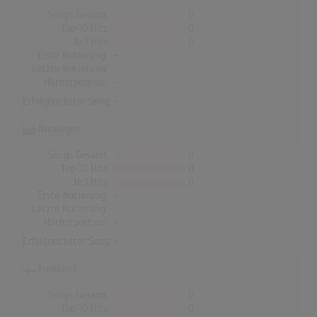
Songs Gesamt
0
Top-10 Hits
0
Nr.1 Hits
0
Erste Notierung:
-
Letzte Notierung:
-
Höchstpostion:
-
Erfolgreichster Song: -
Norwegen
Songs Gesamt
0
Top-10 Hits
0
Nr.1 Hits
0
Erste Notierung:
-
Letzte Notierung:
-
Höchstpostion:
-
Erfolgreichster Song: -
Finnland
Songs Gesamt
0
Top-10 Hits
0