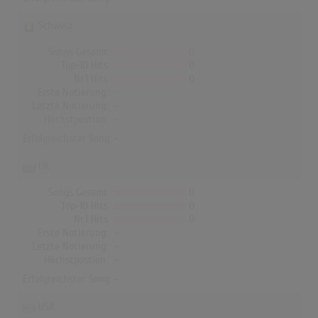
Schweiz
Songs Gesamt
0
Top-10 Hits
0
Nr.1 Hits
0
Erste Notierung:
-
Letzte Notierung:
-
Höchstpostion:
-
Erfolgreichster Song: -
UK
Songs Gesamt
0
Top-10 Hits
0
Nr.1 Hits
0
Erste Notierung:
-
Letzte Notierung:
-
Höchstpostion:
-
Erfolgreichster Song: -
USA