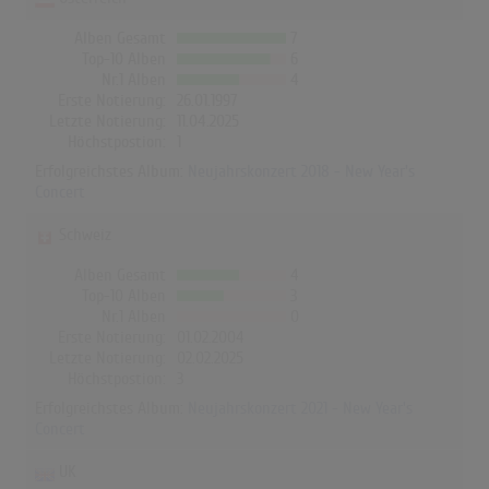
Alben Gesamt
7
Top-10 Alben
6
Nr.1 Alben
4
Erste Notierung:
26.01.1997
Letzte Notierung:
11.04.2025
Höchstpostion:
1
Erfolgreichstes Album:
Neujahrskonzert 2018 - New Year's
Concert
Schweiz
Alben Gesamt
4
Top-10 Alben
3
Nr.1 Alben
0
Erste Notierung:
01.02.2004
Letzte Notierung:
02.02.2025
Höchstpostion:
3
Erfolgreichstes Album:
Neujahrskonzert 2021 - New Year's
Concert
UK