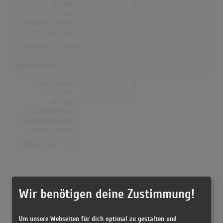
Nr.1 Hits
0
Erste Notierung:
-
Letzte Notierung:
-
Höchstpostion:
-
Erfolgreichster Song: -
Dänemark
Songs Gesamt
0
Top-10 Hits
0
Nr.1 Hits
0
Erste Notierung:
-
Letzte Notierung:
-
Höchstpostion:
-
Erfolgreichster Song: -
Riccardo Muti in den Albumcharts
Wir benötigen deine Zustimmung!
Das erfolgreichste Album von Riccardo Muti in Deutschland war
"Neujahrskonzert 2018 - New Year's Concert". Das Album hielt sich
Um unsere Webseiten für dich optimal zu gestalten und