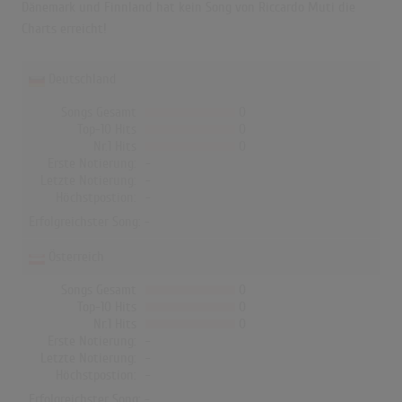
Dänemark und Finnland hat kein Song von Riccardo Muti die
Charts erreicht!
Deutschland
Songs Gesamt
0
Top-10 Hits
0
Nr.1 Hits
0
Erste Notierung:
-
Letzte Notierung:
-
Höchstpostion:
-
Erfolgreichster Song: -
Österreich
Songs Gesamt
0
Top-10 Hits
0
Nr.1 Hits
0
Erste Notierung:
-
Letzte Notierung:
-
Höchstpostion:
-
Erfolgreichster Song: -