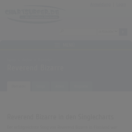
Anmeldung
|
Login
MENÜ
Home
Archiv
Künstler
Reverend Bizarre
Übersicht
Songs
Alben
Biografie
Reverend Bizarre in den Singlecharts
Der erfolgreichste Song von Reverend Bizarre in Finnland war