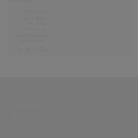
Dänemark
Alben Gesamt
0
Top-10 Alben
0
Nr.1 Alben
0
Erste Notierung:
-
Letzte Notierung:
-
Höchstpostion:
-
Erfolgreichstes Album: -
PARTNERSEITE