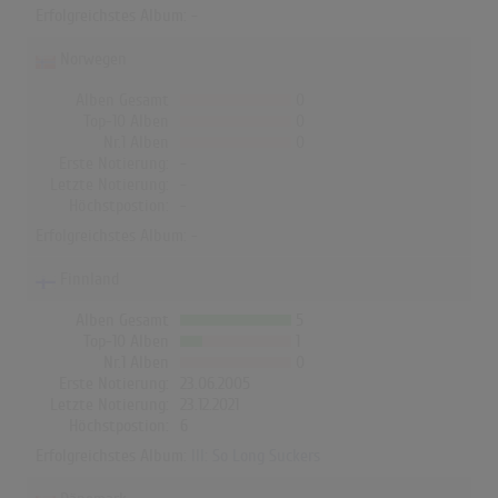
Erfolgreichstes Album: -
Norwegen
Alben Gesamt
0
Top-10 Alben
0
Nr.1 Alben
0
Erste Notierung:
-
Letzte Notierung:
-
Höchstpostion:
-
Erfolgreichstes Album: -
Finnland
Alben Gesamt
5
Top-10 Alben
1
Nr.1 Alben
0
Erste Notierung:
23.06.2005
Letzte Notierung:
23.12.2021
Höchstpostion:
6
Erfolgreichstes Album:
III: So Long Suckers