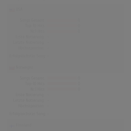
USA
Songs Gesamt
0
Top-10 Hits
0
Nr.1 Hits
0
Erste Notierung:
-
Letzte Notierung:
-
Höchstpostion:
-
Erfolgreichster Song: -
Norwegen
Songs Gesamt
0
Top-10 Hits
0
Nr.1 Hits
0
Erste Notierung:
-
Letzte Notierung:
-
Höchstpostion:
-
Erfolgreichster Song: -
Finnland