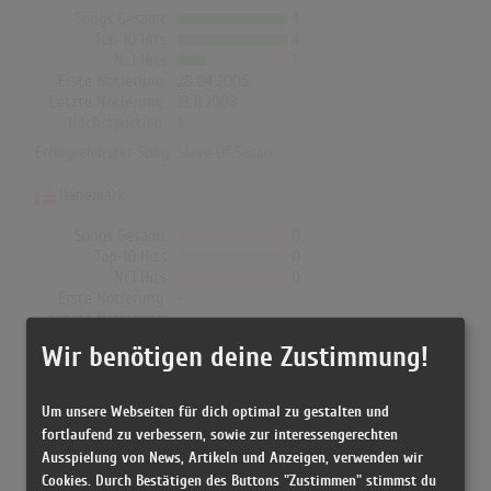
Songs Gesamt
4
Top-10 Hits
4
Nr.1 Hits
1
Erste Notierung:
28.04.2005
Letzte Notierung:
13.11.2008
Höchstpostion:
1
Erfolgreichster Song:
Slave Of Satan
Dänemark
Songs Gesamt
0
Top-10 Hits
0
Nr.1 Hits
0
Erste Notierung:
-
Letzte Notierung:
-
Höchstpostion:
-
Wir benötigen deine Zustimmung!
Erfolgreichster Song: -
Um unsere Webseiten für dich optimal zu gestalten und
fortlaufend zu verbessern, sowie zur interessengerechten
Reverend Bizarre in den Albumcharts
Ausspielung von News, Artikeln und Anzeigen, verwenden wir
Cookies. Durch Bestätigen des Buttons "Zustimmen" stimmst du