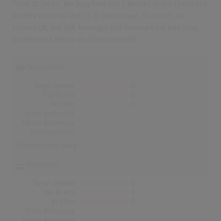
"Slave Of Satan". Der Song hielt sich 5 Wochen in den Charts und
schaffte es bis auf Platz 2. In Deutschland, Österreich, der
Schweiz, UK, den USA, Norwegen und Dänemark hat kein Song
von Reverend Bizarre die Charts erreicht!
Deutschland
Songs Gesamt
0
Top-10 Hits
0
Nr.1 Hits
0
Erste Notierung:
-
Letzte Notierung:
-
Höchstpostion:
-
Erfolgreichster Song: -
Österreich
Songs Gesamt
0
Top-10 Hits
0
Nr.1 Hits
0
Erste Notierung:
-
Letzte Notierung:
-