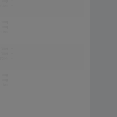
erung:
-
stion:
-
erung:
-
erung:
-
stion:
-
erung:
-
erung:
-
stion:
-
erung:
-
erung:
-
stion:
-