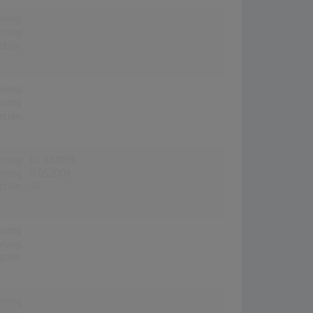
erung:
-
erung:
-
stion:
-
erung:
-
erung:
-
stion:
-
erung:
03.02.2008
erung:
11.05.2008
stion:
38
erung:
-
erung:
-
stion:
-
erung:
-