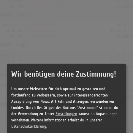
Top-10 Hits
0
Letzte Noti
Nr.1 Hits
0
Höchstpo
reichster Song: -
Songs Gesamt
0
Erste Noti
Top-10 Hits
0
Letzte Noti
Nr.1 Hits
0
Höchstpo
reichster Song: -
Songs Gesamt
0
Erste Noti
Top-10 Hits
0
Letzte Noti
Nr.1 Hits
0
Höchstpo
Wir benötigen deine Zustimmung!
reichster Song: -
Songs Gesamt
0
Erste Noti
Um unsere Webseiten für dich optimal zu gestalten und
Top-10 Hits
0
Letzte Noti
fortlaufend zu verbessern, sowie zur interessengerechten
Nr.1 Hits
0
Höchstpo
Ausspielung von News, Artikeln und Anzeigen, verwenden wir
reichster Song: -
Cookies. Durch Bestätigen des Buttons "Zustimmen" stimmst du
der Verwendung zu. Unter
Einstellungen
kannst du Anpassungen
vornehmen. Weitere Informationen erhälst du in unserer
Datenschutzerklärung
.