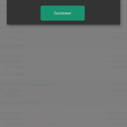
iz war "Repenti". Das Album hielt sich 22 Wochen in den Charts und schaff
m von Renan Luce die Charts erreicht!
Zustimmen
Alben Gesamt
0
Erste Noti
Top-10 Alben
0
Letzte Noti
Nr.1 Alben
0
Höchstpo
reichstes Album: -
Alben Gesamt
0
Erste Noti
Top-10 Alben
0
Letzte Noti
Nr.1 Alben
0
Höchstpo
reichstes Album: -
Alben Gesamt
4
Erste Noti
Top-10 Alben
0
Letzte Noti
Nr.1 Alben
0
Höchstpo
reichstes Album:
Repenti
Alben Gesamt
0
Erste Noti
Top-10 Alben
0
Letzte Noti
Nr.1 Alben
0
Höchstpo