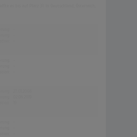
te es bis auf Platz 31. In Deutschland, Österreich,
erung:
-
erung:
-
stion:
-
erung:
-
erung:
-
stion:
-
erung:
27.01.2008
erung:
02.06.2019
stion:
19
erung:
-
erung:
-
stion:
-