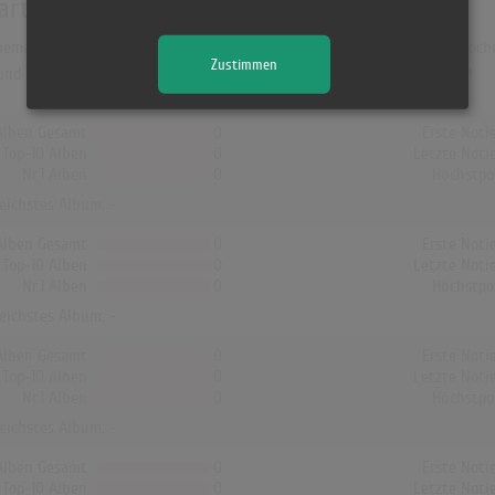
arts
mark war "Ingen Kan Love Dig I Morgen". Das Album hielt sich 516 Wochen 
Zustimmen
 und Finnland hat kein Album von Rasmus Seebach die Charts erreicht!
Alben Gesamt
0
Erste Noti
Top-10 Alben
0
Letzte Noti
Nr.1 Alben
0
Höchstpo
reichstes Album: -
Alben Gesamt
0
Erste Noti
Top-10 Alben
0
Letzte Noti
Nr.1 Alben
0
Höchstpo
reichstes Album: -
Alben Gesamt
0
Erste Noti
Top-10 Alben
0
Letzte Noti
Nr.1 Alben
0
Höchstpo
reichstes Album: -
Alben Gesamt
0
Erste Noti
Top-10 Alben
0
Letzte Noti