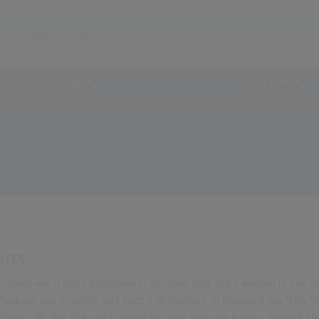
Chartauswertungen
...und mehr!
arts
chland war "Calling (Nighthawk)". Der Song hielt sich 2 Wochen in den Cha
eebach und erreichte dort Platz 5 (15 Wochen). In Dänemark hat "Lille St
Schweiz, UK, den USA und Finnland hat kein Song von Rasmus Seebach die 