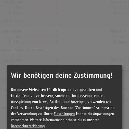
Songs Gesamt
0
Erste Noti
Top-10 Hits
0
Letzte Noti
Nr.1 Hits
0
Höchstpo
reichster Song: -
Songs Gesamt
1
Erste Noti
Top-10 Hits
1
Letzte Noti
Nr.1 Hits
0
Höchstpo
reichster Song:
Natteravn
Songs Gesamt
0
Erste Noti
Top-10 Hits
0
Letzte Noti
Nr.1 Hits
0
Höchstpo
Wir benötigen deine Zustimmung!
reichster Song: -
Songs Gesamt
41
Erste Noti
Um unsere Webseiten für dich optimal zu gestalten und
Top-10 Hits
22
Letzte Noti
fortlaufend zu verbessern, sowie zur interessengerechten
Nr.1 Hits
6
Höchstpo
Ausspielung von News, Artikeln und Anzeigen, verwenden wir
Cookies. Durch Bestätigen des Buttons "Zustimmen" stimmst du
reichster Song:
Lille Store Verden
der Verwendung zu. Unter
Einstellungen
kannst du Anpassungen
vornehmen. Weitere Informationen erhälst du in unserer
Datenschutzerklärung
.