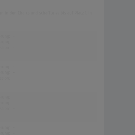
in den Charts und schaffte es bis auf Platz 1. In
erung:
-
erung:
-
stion:
-
erung:
-
erung:
-
stion:
-
erung:
-
erung:
-
stion:
-
erung:
-
erung:
-