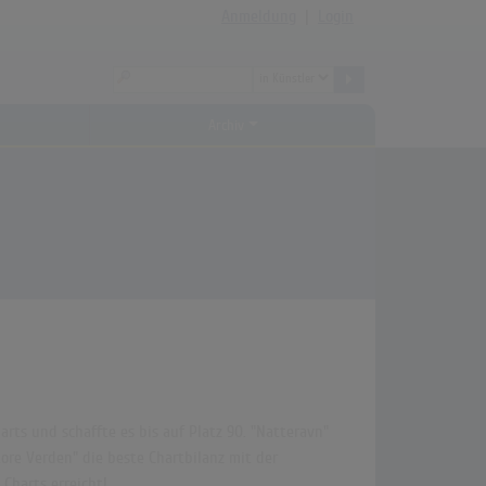
Anmeldung
|
Login
Archiv
rts und schaffte es bis auf Platz 90. "Natteravn"
ore Verden" die beste Chartbilanz mit der
Charts erreicht!