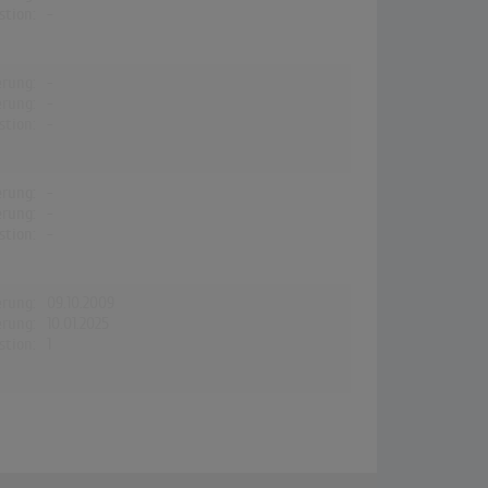
stion:
-
erung:
-
erung:
-
stion:
-
erung:
-
erung:
-
stion:
-
erung:
09.10.2009
erung:
10.01.2025
stion:
1