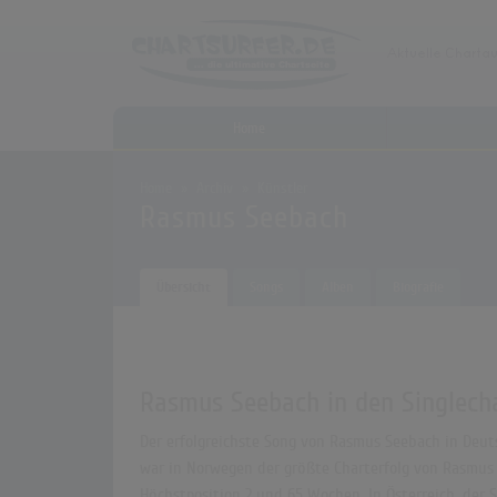
Home
Home
Archiv
Künstler
Rasmus Seebach
Übersicht
Songs
Alben
Biografie
Rasmus Seebach in den Singlech
Der erfolgreichste Song von Rasmus Seebach in Deuts
war in Norwegen der größte Charterfolg von Rasmus S
Höchstposition 2 und 65 Wochen. In Österreich, der 