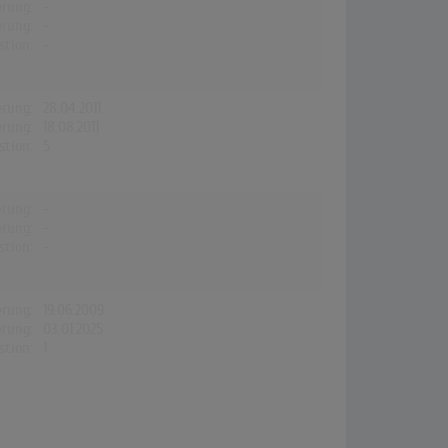
erung:
-
erung:
-
stion:
-
erung:
28.04.2011
erung:
18.08.2011
stion:
5
erung:
-
erung:
-
stion:
-
erung:
19.06.2009
erung:
03.01.2025
stion:
1