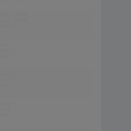
erung:
14.10.2011
erung:
21.10.2011
stion:
90
erung:
-
erung:
-
stion:
-
erung:
-
erung:
-
stion:
-
erung:
-
erung:
-
stion:
-