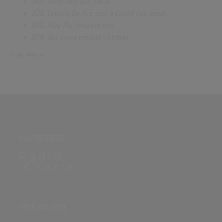
2012:
Same Shit
(feat. Pitbull)
2012:
Letting Go (Cry Just a Little)
(feat. Pitbull)
2012:
Play My Song
(mit Vein)
2016:
Get Loose
(mit Cube 1 & Pitbull)
Quelle:
Wikipedia
PARTNERSEITE
ÜBER DIE SEITE