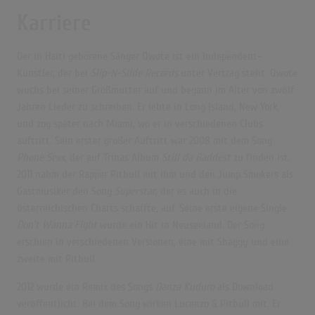
Karriere
Der in Haiti geborene Sänger Qwote ist ein Independent-
Künstler, der bei
Slip-N-Slide Records
unter Vertrag steht. Qwote
wuchs bei seiner Großmutter auf und begann im Alter von zwölf
Jahren Lieder zu schreiben. Er lebte in Long Island, New York,
und zog später nach Miami, wo er in verschiedenen Clubs
auftritt. Sein erster großer Auftritt war 2008 mit dem Song
Phone Sexx
, der auf Trinas Album
Still da Baddest
zu finden ist.
2011 nahm der Rapper Pitbull mit ihm und den Jump Smokers als
Gastmusiker den Song
Superstar
, der es auch in die
österreichischen Charts schaffte, auf. Seine erste eigene Single
Don’t Wanna Fight
wurde ein Hit in Neuseeland. Der Song
erschien in verschiedenen Versionen, eine mit Shaggy und eine
zweite mit Pitbull.
2012 wurde ein Remix des Songs
Danza Kuduro
als Download
veröffentlicht. Bei dem Song wirken Lucenzo & Pitbull mit. Er