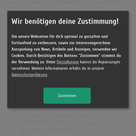
erreicht eine Woche nach der Veröffentlichung in den UK Single
Charts Platz 13. Im selben Jahr konnte der Song
Bedroom
auch
die deutschen Charts erreichen. Er wurde mit der Sängerin REDD
Wir benötigen deine Zustimmung!
und dem Rapper Pitbull aufgenommen.
2016 veröffentlichte er gemeinsam Cube 1 und Pitbull das Lied
Um unsere Webseiten für dich optimal zu gestalten und
fortlaufend zu verbessern, sowie zur interessengerechten
Get Loose
, der in einer von Bodybangers abgemixten Version
Ausspielung von News, Artikeln und Anzeigen, verwenden wir
erschien.
Cookies. Durch Bestätigen des Buttons "Zustimmen" stimmst du
der Verwendung zu. Unter
Mixtapes
Einstellungen
kannst du Anpassungen
vornehmen. Weitere Informationen erhälst du in unserer
Jahr
Titel
Anmerkungen
Datenschutzerklärung
.
Erstveröffentlichung: 12. November 2011
2011
Love Her Lips
mixed by
DJ GQ
Gastbeiträge
Zustimmen
Weitere Veröffentlichungen:
2008:
Hot Like Fire
(mit Yungen & Flo-Rida)
2009:
Don’t Wanna Fight
(feat. Trina / Shaggy / Pitbull)
2011:
I Want You
(feat. Rick Ross)