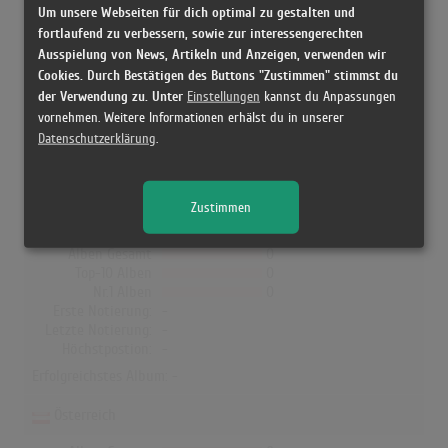
Um unsere Webseiten für dich optimal zu gestalten und
Albumcharts
fortlaufend zu verbessern, sowie zur interessengerechten
Ausspielung von News, Artikeln und Anzeigen, verwenden wir
Das erfolgreichste Album von Paul Heaton & Jacqui Abbott in UK
Cookies. Durch Bestätigen des Buttons "Zustimmen" stimmst du
war "What Have We Become". Das Album hielt sich 17 Wochen in
der Verwendung zu. Unter
Einstellungen
kannst du Anpassungen
den Charts und schaffte es bis auf Platz 3. In Deutschland,
vornehmen. Weitere Informationen erhälst du in unserer
Österreich, der Schweiz, Norwegen, Dänemark und Finnland hat
Datenschutzerklärung
.
kein Album von Paul Heaton & Jacqui Abbott die Charts erreicht!
Zustimmen
Deutschland
Alben Gesamt
0
Top-10 Alben
0
Nr.1 Alben
0
Erste Notierung:
-
Letzte Notierung:
-
Höchstpostion:
-
Erfolgreichstes Album: -
Österreich