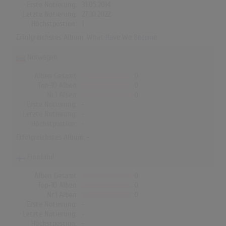
Erste Notierung:
31.05.2014
Letzte Notierung:
27.10.2022
Höchstpostion:
1
Erfolgreichstes Album:
What Have We Become
Norwegen
Alben Gesamt
0
Top-10 Alben
0
Nr.1 Alben
0
Erste Notierung:
-
Letzte Notierung:
-
Höchstpostion:
-
Erfolgreichstes Album: -
Finnland
Alben Gesamt
0
Top-10 Alben
0
Nr.1 Alben
0
Erste Notierung:
-
Letzte Notierung:
-
Höchstpostion:
-