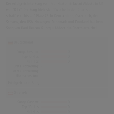
Der erfolgreichste Song von Paul Heaton & Jacqui Abbott in UK
war "D.I.Y". Der Song hielt sich 1 Woche in den Charts und
schaffte es bis auf Platz 75. In Deutschland, Österreich, der
Schweiz, den USA, Norwegen, Dänemark und Finnland hat kein
Song von Paul Heaton & Jacqui Abbott die Charts erreicht!
Deutschland
Songs Gesamt
0
Top-10 Hits
0
Nr.1 Hits
0
Erste Notierung:
-
Letzte Notierung:
-
Höchstpostion:
-
Erfolgreichster Song: -
Österreich
Songs Gesamt
0
Top-10 Hits
0
Nr.1 Hits
0