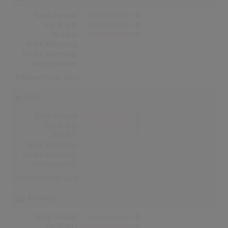
Songs Gesamt
0
Top-10 Hits
0
Nr.1 Hits
0
Erste Notierung:
-
Letzte Notierung:
-
Höchstpostion:
-
Erfolgreichster Song: -
USA
Songs Gesamt
0
Top-10 Hits
0
Nr.1 Hits
0
Erste Notierung:
-
Letzte Notierung:
-
Höchstpostion:
-
Erfolgreichster Song: -
Norwegen
Songs Gesamt
0
Top-10 Hits
0