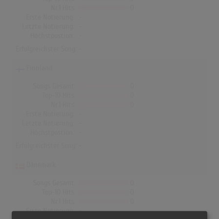
Nr.1 Hits
0
Erste Notierung:
-
Letzte Notierung:
-
Höchstpostion:
-
Erfolgreichster Song: -
Finnland
Songs Gesamt
0
Top-10 Hits
0
Nr.1 Hits
0
Erste Notierung:
-
Letzte Notierung:
-
Höchstpostion:
-
Erfolgreichster Song: -
Dänemark
Songs Gesamt
0
Top-10 Hits
0
Nr.1 Hits
0
Erste Notierung:
-