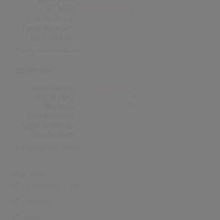
Top-10 Alben
0
Nr.1 Alben
0
Erste Notierung:
-
Letzte Notierung:
-
Höchstpostion:
-
Erfolgreichstes Album: -
Dänemark
Alben Gesamt
0
Top-10 Alben
0
Nr.1 Alben
0
Erste Notierung:
-
Letzte Notierung:
-
Höchstpostion:
-
Erfolgreichstes Album: -
Mehr von:
AK Ausserkontrolle
Pashanim
Selim61