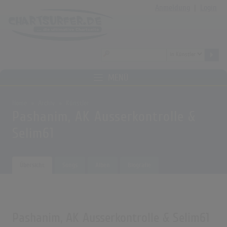
Anmeldung
|
Login
MENÜ
Home
Archiv
Künstler
Pashanim, AK Ausserkontrolle &
Selim61
Übersicht
Songs
Alben
Biografie
Pashanim, AK Ausserkontrolle & Selim61