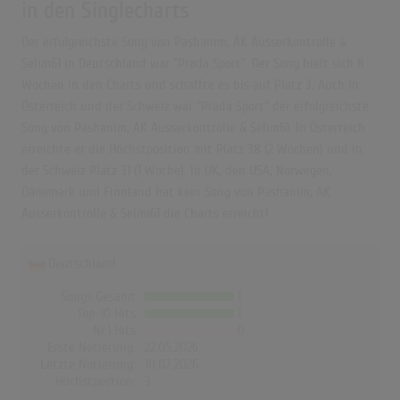
in den Singlecharts
Der erfolgreichste Song von Pashanim, AK Ausserkontrolle &
Selim61 in Deutschland war "Prada Sport". Der Song hielt sich 8
Wochen in den Charts und schaffte es bis auf Platz 3. Auch in
Österreich und der Schweiz war "Prada Sport" der erfolgreichste
Song von Pashanim, AK Ausserkontrolle & Selim61. In Österreich
erreichte er die Höchstposition mit Platz 38 (2 Wochen) und in
der Schweiz Platz 31 (1 Woche). In UK, den USA, Norwegen,
Dänemark und Finnland hat kein Song von Pashanim, AK
Ausserkontrolle & Selim61 die Charts erreicht!
Deutschland
Songs Gesamt
1
Top-10 Hits
1
Nr.1 Hits
0
Erste Notierung:
22.05.2026
Letzte Notierung:
10.07.2026
Höchstpostion:
3