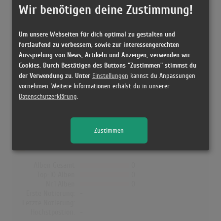
Letzte Notierung:
-
Wir benötigen deine Zustimmung!
Höchstpostion:
-
Erfolgreichster Song: -
Um unsere Webseiten für dich optimal zu gestalten und
fortlaufend zu verbessern, sowie zur interessengerechten
Ausspielung von News, Artikeln und Anzeigen, verwenden wir
Pashanim, AK Ausserkontrolle & Selim61
Cookies. Durch Bestätigen des Buttons "Zustimmen" stimmst du
der Verwendung zu. Unter
in den Albumcharts
Einstellungen
kannst du Anpassungen
vornehmen. Weitere Informationen erhälst du in unserer
In Deutschland, Österreich, der Schweiz, UK, Norwegen, Dänemark
Datenschutzerklärung
.
und Finnland hat kein Album von Pashanim, AK Ausserkontrolle
& Selim61 die Charts erreicht!
Zustimmen
Deutschland
Alben Gesamt
0
Top-10 Alben
0
Nr.1 Alben
0
Erste Notierung:
-
Letzte Notierung:
-
Höchstpostion:
-