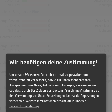
Top-10 Hits
1
Letzte Noti
Nr.1 Hits
0
Höchstpo
reichster Song:
Jackie Blue
Songs Gesamt
0
Erste Noti
Top-10 Hits
0
Letzte Noti
Nr.1 Hits
0
Höchstpo
reichster Song: -
Songs Gesamt
0
Erste Noti
Top-10 Hits
0
Letzte Noti
Nr.1 Hits
0
Höchstpo
Wir benötigen deine Zustimmung!
reichster Song: -
Songs Gesamt
0
Erste Noti
Um unsere Webseiten für dich optimal zu gestalten und
Top-10 Hits
0
Letzte Noti
fortlaufend zu verbessern, sowie zur interessengerechten
Nr.1 Hits
0
Höchstpo
Ausspielung von News, Artikeln und Anzeigen, verwenden wir
reichster Song: -
Cookies. Durch Bestätigen des Buttons "Zustimmen" stimmst du
der Verwendung zu. Unter
Einstellungen
kannst du Anpassungen
vornehmen. Weitere Informationen erhälst du in unserer
en Albumcharts
Datenschutzerklärung
.