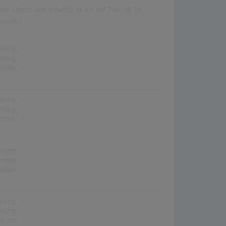
n Charts und schaffte es bis auf Platz 18. In
reicht!
erung:
-
erung:
-
stion:
-
erung:
-
erung:
-
stion:
-
erung:
-
erung:
-
stion:
-
erung:
-
erung:
-
stion:
-