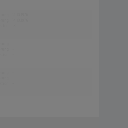
erung:
14.10.1976
erung:
14.10.1976
stion:
18
erung:
-
erung:
-
stion:
-
erung:
-
erung:
-
stion:
-