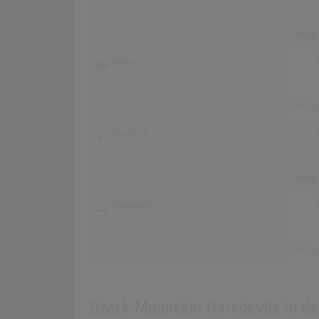
Erfolg
Norwegen
Erfolg
Finnland
Erfolg
Dänemark
Erfolg
Ozark Mountain Daredevils in d