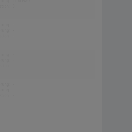
erung:
21.06.1980
stion:
3
erung:
-
erung:
-
stion:
-
erung:
-
erung:
-
stion:
-
erung:
-
erung:
-
stion:
-