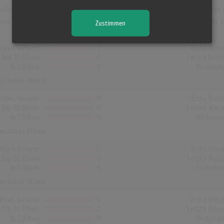
ils in Norwegen war "Men From Earth". Das Album hielt sich 1 Woche in de
und Finnland hat kein Album von Ozark Mountain Daredevils die Charts er
Zustimmen
Alben Gesamt
0
Erste Noti
Top-10 Alben
0
Letzte Noti
Nr.1 Alben
0
Höchstpo
reichstes Album: -
Alben Gesamt
0
Erste Noti
Top-10 Alben
0
Letzte Noti
Nr.1 Alben
0
Höchstpo
reichstes Album: -
Alben Gesamt
0
Erste Noti
Top-10 Alben
0
Letzte Noti
Nr.1 Alben
0
Höchstpo
reichstes Album: -
Alben Gesamt
0
Erste Noti
Top-10 Alben
0
Letzte Noti
Nr.1 Alben
0
Höchstpo