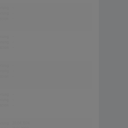
erung:
-
erung:
-
stion:
-
erung:
-
erung:
-
stion:
-
erung:
-
erung:
-
stion:
-
erung:
-
erung:
-
stion:
-
erung:
20.04.1974