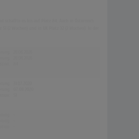
d schaffte es bis auf Platz 84. Auch in Österreich
z 51 (2 Wochen) und in UK Platz 32 (2 Wochen). In der
erung:
26.06.2026
erung:
26.06.2026
stion:
84
erung:
31.07.2020
erung:
07.08.2020
stion:
51
erung:
-
erung:
-
stion:
-