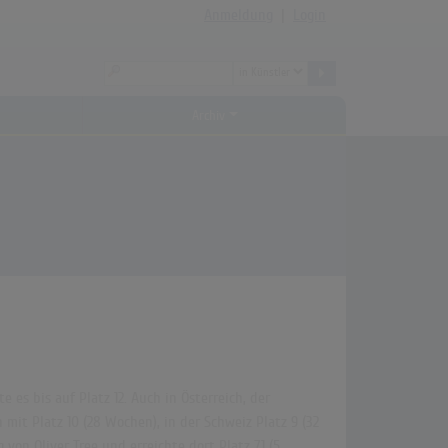
Anmeldung
|
Login
Archiv
 es bis auf Platz 12. Auch in Österreich, der
 mit Platz 10 (28 Wochen), in der Schweiz Platz 9 (32
von Oliver Tree und erreichte dort Platz 71 (5