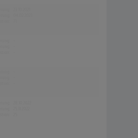
erung:
23.10.2021
erung:
04.02.2023
stion:
71
erung:
-
erung:
-
stion:
-
erung:
-
erung:
-
stion:
-
erung:
28.10.2022
erung:
25.11.2022
stion:
25