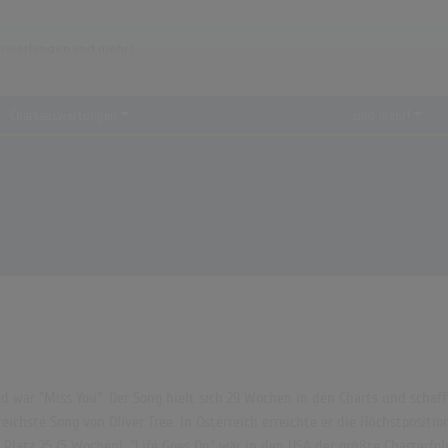
Chartauswertungen
...und mehr!
d war "Miss You". Der Song hielt sich 29 Wochen in den Charts und schaffte
ichste Song von Oliver Tree. In Österreich erreichte er die Höchstposition
latz 25 (5 Wochen). "Life Goes On" war in den USA der größte Charterfolg 