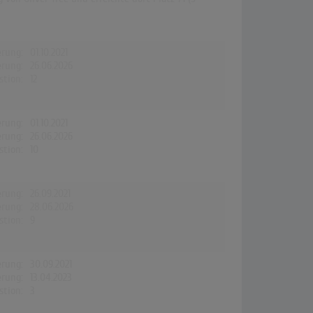
erung:
01.10.2021
erung:
26.06.2026
stion:
12
erung:
01.10.2021
erung:
26.06.2026
stion:
10
erung:
26.09.2021
erung:
28.06.2026
stion:
9
erung:
30.09.2021
erung:
13.04.2023
stion:
3