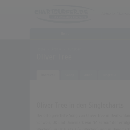
Home
Home
Archiv
Künstler
Oliver Tree
Übersicht
Songs
Alben
Biografie
Oliver Tree in den Singlecharts
Der erfolgreichste Song von Oliver Tree in Deutschlan
Schweiz, UK und Dänemark war "Miss You" der erfolgre
Wochen), in UK Platz 3 (26 Wochen) und in Dänemark P