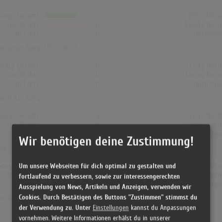
Songs Gesamt
2
Erste Noti
Top-10 Hits
0
Letzte Noti
Nr.1 Hits
0
Höchstpo
reichster Song:
Life Goes On
Songs Gesamt
0
Erste Noti
Top-10 Hits
0
Letzte Noti
Nr.1 Hits
0
Höchstpo
reichster Song: -
Songs Gesamt
0
Erste Noti
Top-10 Hits
0
Letzte Noti
Nr.1 Hits
0
Höchstpo
Wir benötigen deine Zustimmung!
reichster Song: -
Songs Gesamt
1
Erste Noti
Um unsere Webseiten für dich optimal zu gestalten und
Top-10 Hits
0
Letzte Noti
fortlaufend zu verbessern, sowie zur interessengerechten
Nr.1 Hits
0
Höchstpo
Ausspielung von News, Artikeln und Anzeigen, verwenden wir
Cookies. Durch Bestätigen des Buttons "Zustimmen" stimmst du
reichster Song:
Miss You
der Verwendung zu. Unter
Einstellungen
kannst du Anpassungen
vornehmen. Weitere Informationen erhälst du in unserer