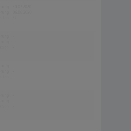
erung:
30.07.2020
erung:
06.08.2020
stion:
32
erung:
-
erung:
-
stion:
-
erung:
-
erung:
-
stion:
-
erung:
-
erung:
-
stion:
-