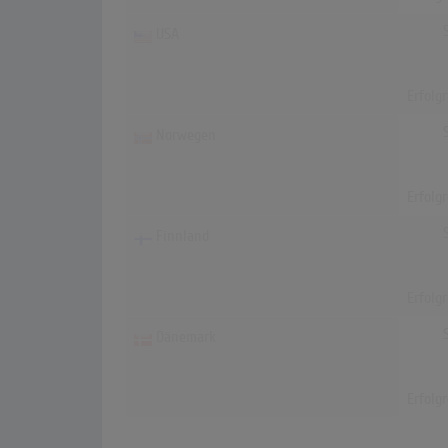
USA
Erfolg
Norwegen
Erfolg
Finnland
Erfolg
Dänemark
Erfolg