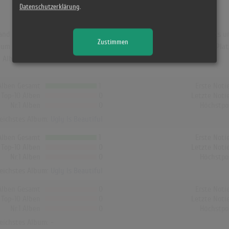
Datenschutzerklärung
.
and war "Ugly Is Beautiful". Das Album hielt sich 1 Woche in den Charts un
Zustimmen
um von Oliver Tree. In Österreich erreichte es die Höchstposition mit Plat
Album von Oliver Tree die Charts erreicht!
Alben Gesamt
1
Erste Noti
Top-10 Alben
0
Letzte Noti
Nr.1 Alben
0
Höchstpo
reichstes Album:
Ugly Is Beautiful
Alben Gesamt
1
Erste Noti
Top-10 Alben
0
Letzte Noti
Nr.1 Alben
0
Höchstpo
reichstes Album:
Ugly Is Beautiful
Alben Gesamt
0
Erste Noti
Top-10 Alben
0
Letzte Noti
Nr.1 Alben
0
Höchstpo
reichstes Album: -