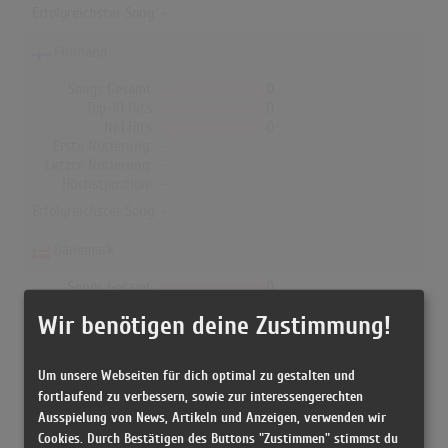
Erfolgreichster Song: -
Finnland
Songs Gesamt
0
Top-10 Hits
0
Nr.1 Hits
0
Erste Notierung:
-
Letzte Notierung:
-
Höchstpostion:
-
Erfolgreichster Song: -
Dänemark
Songs Gesamt
0
Top-10 Hits
0
Wir benötigen deine Zustimmung!
Nr.1 Hits
0
Erste Notierung:
-
Letzte Notierung:
-
Um unsere Webseiten für dich optimal zu gestalten und
Höchstpostion:
-
fortlaufend zu verbessern, sowie zur interessengerechten
Erfolgreichster Song: -
Ausspielung von News, Artikeln und Anzeigen, verwenden wir
Cookies. Durch Bestätigen des Buttons "Zustimmen" stimmst du