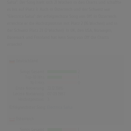
Salsa". Der Song hielt sich 21 Wochen in den Charts und schaffte
es bis auf Platz 3. Auch in Österreich und der Schweiz war
"Electrica Salsa" der erfolgreichste Song von Off. In Österreich
erreichte er die Höchstposition mit Platz 2 (16 Wochen) und in
der Schweiz Platz 23 (2 Wochen). In UK, den USA, Norwegen,
Dänemark und Finnland hat kein Song von Off die Charts
erreicht!
Deutschland
Songs Gesamt
2
Top-10 Hits
1
Nr.1 Hits
0
Erste Notierung:
22.12.1986
Letzte Notierung:
07.09.1987
Höchstpostion:
3
Erfolgreichster Song:
Electrica Salsa
Österreich
Songs Gesamt
1