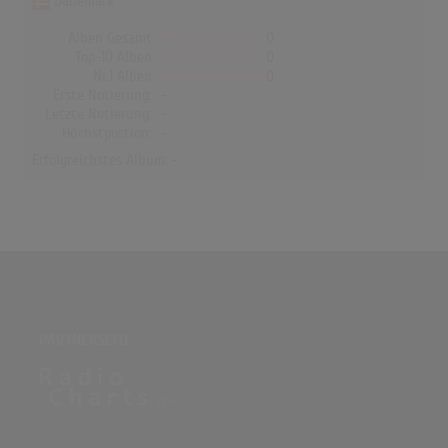
Dänemark
Alben Gesamt
0
Top-10 Alben
0
Nr.1 Alben
0
Erste Notierung:
-
Letzte Notierung:
-
Höchstpostion:
-
Erfolgreichstes Album: -
PARTNERSEITE