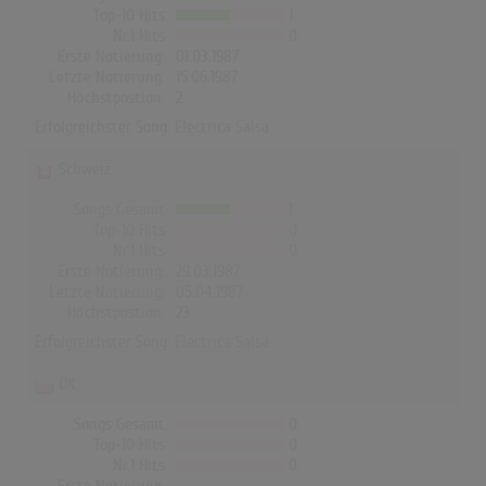
Top-10 Hits
1
Nr.1 Hits
0
Erste Notierung:
01.03.1987
Letzte Notierung:
15.06.1987
Höchstpostion:
2
Erfolgreichster Song:
Electrica Salsa
Schweiz
Songs Gesamt
1
Top-10 Hits
0
Nr.1 Hits
0
Erste Notierung:
29.03.1987
Letzte Notierung:
05.04.1987
Höchstpostion:
23
Erfolgreichster Song:
Electrica Salsa
UK
Songs Gesamt
0
Top-10 Hits
0
Nr.1 Hits
0