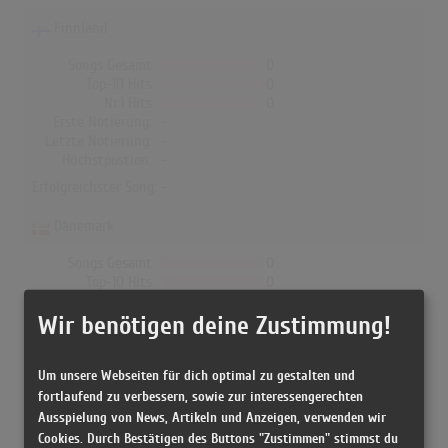
Finnland
Songs Gesamt
0
Top-10 Hits
0
Nr.1 Hits
0
Erste Notierung:
-
Letzte Notierung:
-
Höchstpostion:
-
Erfolgreichster Song: -
Dänemark
Songs Gesamt
0
Top-10 Hits
0
Nr.1 Hits
0
Wir benötigen deine Zustimmung!
Erste Notierung:
-
Letzte Notierung:
-
Höchstpostion:
-
Um unsere Webseiten für dich optimal zu gestalten und
Erfolgreichster Song: -
fortlaufend zu verbessern, sowie zur interessengerechten
Ausspielung von News, Artikeln und Anzeigen, verwenden wir
Cookies. Durch Bestätigen des Buttons "Zustimmen" stimmst du