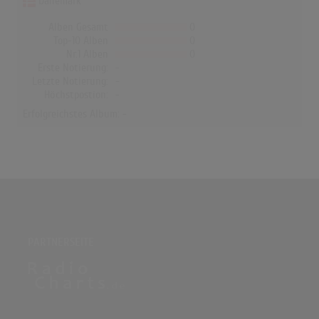
Dänemark
Alben Gesamt
0
Top-10 Alben
0
Nr.1 Alben
0
Erste Notierung:
-
Letzte Notierung:
-
Höchstpostion:
-
Erfolgreichstes Album: -
PARTNERSEITE