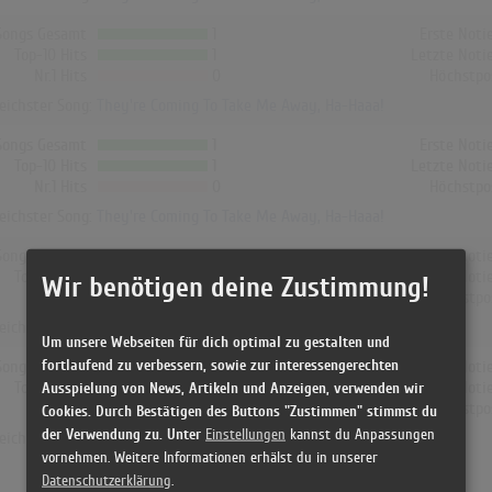
Songs Gesamt
1
Erste Noti
Top-10 Hits
1
Letzte Noti
Nr.1 Hits
0
Höchstpo
reichster Song:
They're Coming To Take Me Away, Ha-Haaa!
Songs Gesamt
1
Erste Noti
Top-10 Hits
1
Letzte Noti
Nr.1 Hits
0
Höchstpo
reichster Song:
They're Coming To Take Me Away, Ha-Haaa!
Songs Gesamt
0
Erste Noti
Top-10 Hits
0
Letzte Noti
Wir benötigen deine Zustimmung!
Nr.1 Hits
0
Höchstpo
reichster Song: -
Um unsere Webseiten für dich optimal zu gestalten und
fortlaufend zu verbessern, sowie zur interessengerechten
Songs Gesamt
0
Erste Noti
Top-10 Hits
0
Letzte Noti
Ausspielung von News, Artikeln und Anzeigen, verwenden wir
Nr.1 Hits
0
Höchstpo
Cookies. Durch Bestätigen des Buttons "Zustimmen" stimmst du
der Verwendung zu. Unter
Einstellungen
kannst du Anpassungen
reichster Song: -
vornehmen. Weitere Informationen erhälst du in unserer
Datenschutzerklärung
.