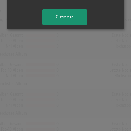
s
Zustimmen
en, Dänemark und Finnland hat kein Album von Napoleon XIV die Charts er
Alben Gesamt
0
Erste Noti
Top-10 Alben
0
Letzte Noti
Nr.1 Alben
0
Höchstpo
reichstes Album: -
Alben Gesamt
0
Erste Noti
Top-10 Alben
0
Letzte Noti
Nr.1 Alben
0
Höchstpo
reichstes Album: -
Alben Gesamt
0
Erste Noti
Top-10 Alben
0
Letzte Noti
Nr.1 Alben
0
Höchstpo
reichstes Album: -
Alben Gesamt
0
Erste Noti
Top-10 Alben
0
Letzte Noti