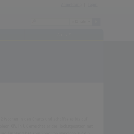
Anmeldung
|
Login
Archiv
 2 Wochen in den Charts und schaffte es bis auf
eon XIV. In UK erreichte er die Höchstposition mit
k und Finnland hat kein Song von Napoleon XIV die