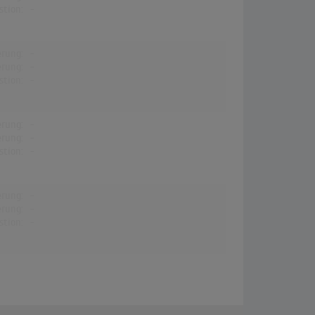
stion:
-
erung:
-
erung:
-
stion:
-
erung:
-
erung:
-
stion:
-
erung:
-
erung:
-
stion:
-