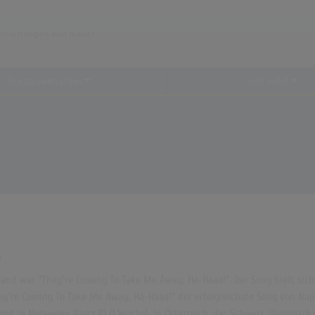
Chartauswertungen
...und mehr!
s
land war "They're Coming To Take Me Away, Ha-Haaa!". Der Song hielt sich
y're Coming To Take Me Away, Ha-Haaa!" der erfolgreichste Song von Napol
 und in Norwegen Platz 10 (1 Woche). In Österreich, der Schweiz, Dänemar