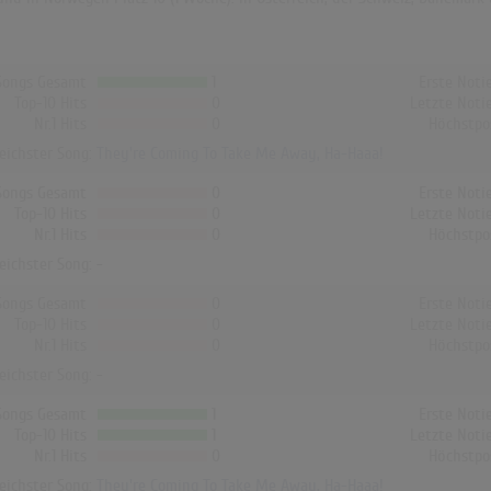
Songs Gesamt
1
Erste Noti
Top-10 Hits
0
Letzte Noti
Nr.1 Hits
0
Höchstpo
reichster Song:
They're Coming To Take Me Away, Ha-Haaa!
Songs Gesamt
0
Erste Noti
Top-10 Hits
0
Letzte Noti
Nr.1 Hits
0
Höchstpo
reichster Song: -
Songs Gesamt
0
Erste Noti
Top-10 Hits
0
Letzte Noti
Nr.1 Hits
0
Höchstpo
reichster Song: -
Songs Gesamt
1
Erste Noti
Top-10 Hits
1
Letzte Noti
Nr.1 Hits
0
Höchstpo
reichster Song:
They're Coming To Take Me Away, Ha-Haaa!