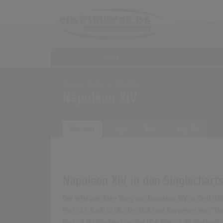
Home
Home
Archiv
Künstler
Napoleon XIV
Übersicht
Songs
Alben
Biografie
Napoleon XIV in den Singlechart
Der erfolgreichste Song von Napoleon XIV in Deutsch
Platz 22. Auch in UK, den USA und Norwegen war "The
Platz 4 (10 Wochen), in den USA Platz 3 (10 Wochen)