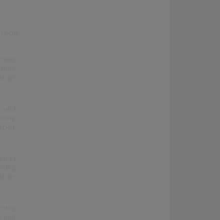
reicht!
erung:
-
erung:
-
stion:
-
erung:
-
erung:
-
stion:
-
erung:
-
erung:
-
stion:
-
erung:
-
erung:
-