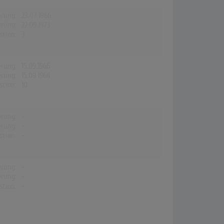
erung:
23.07.1966
erung:
22.09.1973
stion:
3
erung:
15.09.1966
erung:
15.09.1966
stion:
10
erung:
-
erung:
-
stion:
-
erung:
-
erung:
-
stion:
-