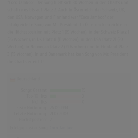
"Coco Jamboo". Der Song hielt sich 30 Wochen in den Charts und
schaffte es bis auf Platz 2. Auch in Österreich, der Schweiz, UK,
den USA, Norwegen und Finnland war "Coco Jamboo" der
erfolgreichste Song von Mr. President. In Österreich erreichte er
die Höchstposition mit Platz 1 (19 Wochen), in der Schweiz Platz 1
(26 Wochen), in UK Platz 8 (11 Wochen), in den USA Platz 21 (20
Wochen), in Norwegen Platz 2 (19 Wochen) und in Finnland Platz
3 (15 Wochen). In und Dänemark hat kein Song von Mr. President
die Charts erreicht!
Deutschland
Songs Gesamt
15
Top-10 Hits
3
Nr.1 Hits
0
Erste Notierung:
26.09.1994
Letzte Notierung:
21.07.2003
Höchstpostion:
2
Erfolgreichster Song:
Coco Jamboo