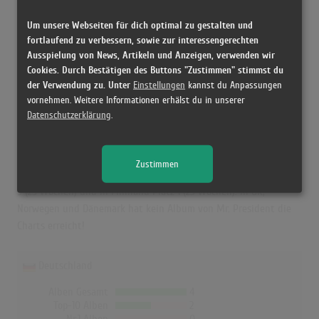
Erfolgreichster Song: -
Um unsere Webseiten für dich optimal zu gestalten und
fortlaufend zu verbessern, sowie zur interessengerechten
Ausspielung von News, Artikeln und Anzeigen, verwenden wir
Mr. President in den Albumcharts
Cookies. Durch Bestätigen des Buttons "Zustimmen" stimmst du
der Verwendung zu. Unter
Einstellungen
kannst du Anpassungen
Das erfolgreichste Album von Mr. President in Deutschland war
vornehmen. Weitere Informationen erhälst du in unserer
"We See The Same Sun". Das Album hielt sich 24 Wochen in den
Datenschutzerklärung
.
Charts und schaffte es bis auf Platz 16. Auch in Österreich, der
Schweiz und Finnland war "We See The Same Sun" das
erfolgreichste Album von Mr. President. In Österreich erreichte es
Zustimmen
die Höchstposition mit Platz 15 (16 Wochen), in der Schweiz Platz
9 (25 Wochen) und in Finnland Platz 1 (23 Wochen). In UK,
Norwegen und Dänemark hat kein Album von Mr. President die
Charts erreicht!
Deutschland
Alben Gesamt
4
Top-10 Alben
2