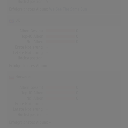
Höchstpostion:
9
Erfolgreichstes Album:
We See The Same Sun
UK
Alben Gesamt
0
Top-10 Alben
0
Nr.1 Alben
0
Erste Notierung:
-
Letzte Notierung:
-
Höchstpostion:
-
Erfolgreichstes Album: -
Norwegen
Alben Gesamt
0
Top-10 Alben
0
Nr.1 Alben
0
Erste Notierung:
-
Letzte Notierung:
-
Höchstpostion:
-
Erfolgreichstes Album: -