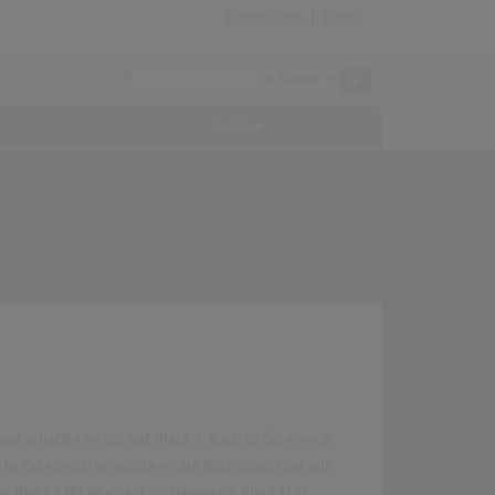
Anmeldung
|
Login
Archiv
d schaffte es bis auf Platz 2. Auch in Österreich,
n Österreich erreichte er die Höchstposition mit
n Platz 3 (10 Wochen), in Dänemark Platz 17 (2