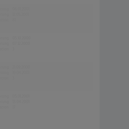
erung:
06.01.2001
erung:
12.05.2001
stion:
81
erung:
05.10.2000
erung:
07.12.2000
stion:
3
erung:
21.09.2000
erung:
19.04.2001
stion:
3
erung:
05.01.2001
erung:
13.04.2001
stion:
17