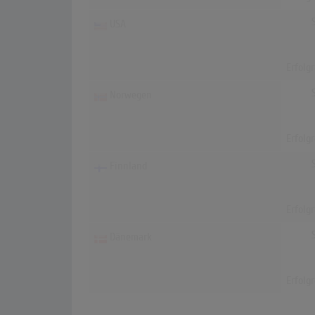
USA
Erfolg
Norwegen
Erfolg
Finnland
Erfolg
Dänemark
Erfolg