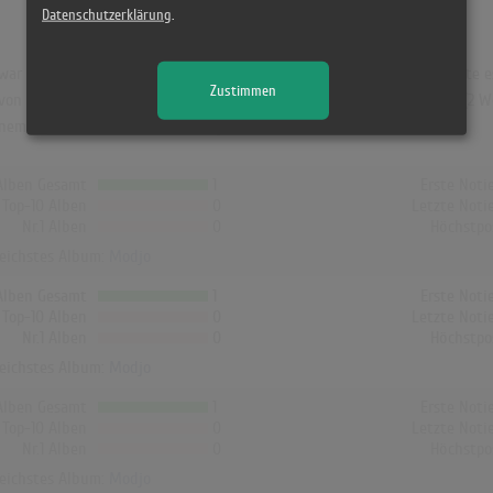
Datenschutzerklärung
.
ar "Modjo". Das Album hielt sich 4 Wochen in den Charts und schaffte es 
Zustimmen
n Modjo. In Österreich erreichte es die Höchstposition mit Platz 41 (2 W
änemark hat kein Album von Modjo die Charts erreicht!
Alben Gesamt
1
Erste Noti
Top-10 Alben
0
Letzte Noti
Nr.1 Alben
0
Höchstpo
reichstes Album:
Modjo
Alben Gesamt
1
Erste Noti
Top-10 Alben
0
Letzte Noti
Nr.1 Alben
0
Höchstpo
reichstes Album:
Modjo
Alben Gesamt
1
Erste Noti
Top-10 Alben
0
Letzte Noti
Nr.1 Alben
0
Höchstpo
reichstes Album:
Modjo