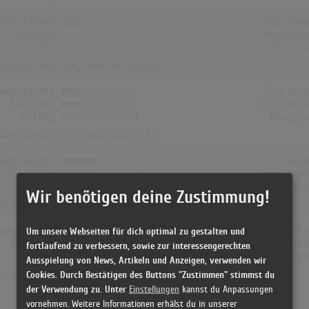
Songs Gesamt
1
Erste Noti
Top-10 Hits
0
Letzte Noti
Nr.1 Hits
0
Höchstpo
reichster Song:
Lady (Hear Me Tonight)
Songs Gesamt
1
Erste Noti
Top-10 Hits
1
Letzte Noti
Nr.1 Hits
0
Höchstpo
reichster Song:
Lady (Hear Me Tonight)
Songs Gesamt
2
Erste Noti
Top-10 Hits
2
Letzte Noti
Nr.1 Hits
0
Höchstpo
Wir benötigen deine Zustimmung!
reichster Song:
Lady (Hear Me Tonight)
Songs Gesamt
2
Erste Noti
Um unsere Webseiten für dich optimal zu gestalten und
Top-10 Hits
0
Letzte Noti
fortlaufend zu verbessern, sowie zur interessengerechten
Nr.1 Hits
0
Höchstpo
Ausspielung von News, Artikeln und Anzeigen, verwenden wir
Cookies. Durch Bestätigen des Buttons "Zustimmen" stimmst du
reichster Song:
Lady (Hear Me Tonight)
der Verwendung zu. Unter
Einstellungen
kannst du Anpassungen
vornehmen. Weitere Informationen erhälst du in unserer