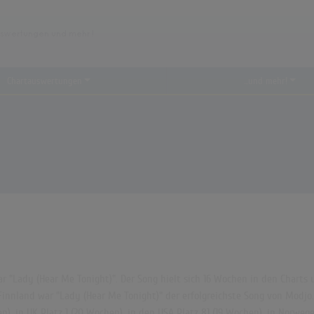
Chartauswertungen
...und mehr!
 "Lady (Hear Me Tonight)". Der Song hielt sich 16 Wochen in den Charts un
nnland war "Lady (Hear Me Tonight)" der erfolgreichste Song von Modjo. I
n), in UK Platz 1 (20 Wochen), in den USA Platz 81 (19 Wochen), in Norwege