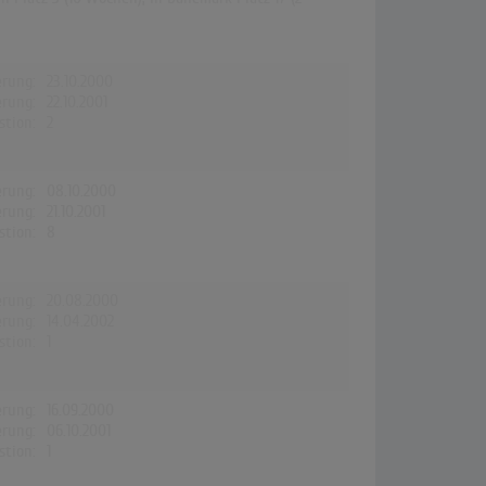
erung:
23.10.2000
erung:
22.10.2001
stion:
2
erung:
08.10.2000
erung:
21.10.2001
stion:
8
erung:
20.08.2000
erung:
14.04.2002
stion:
1
erung:
16.09.2000
erung:
06.10.2001
stion:
1