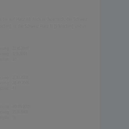
bis auf Platz 30. Auch in Österreich, der Schweiz
ochen), in der Schweiz Platz 13 (9 Wochen) und in
erung:
22.10.2001
erung:
12.11.2001
stion:
30
erung:
21.10.2001
erung:
28.10.2001
stion:
41
erung:
30.09.2001
erung:
25.11.2001
stion:
13