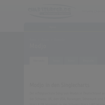
Home
Home
Archiv
Künstler
Modjo
Übersicht
Songs
Alben
Biografie
Modjo in den Singlecharts
Der erfolgreichste Song von Modjo in Deutschland war
der Schweiz, UK, den USA, Norwegen, Dänemark und Fi
Platz 8 (18 Wochen), in der Schweiz Platz 1 (40 Woche