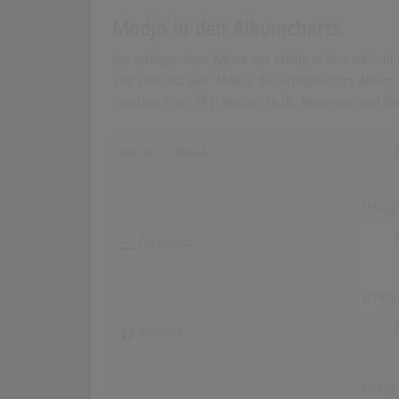
Modjo in den Albumcharts
Das erfolgreichste Album von Modjo in Deutschland w
und Finnland war "Modjo" das erfolgreichste Album vo
Finnland Platz 39 (1 Woche). In UK, Norwegen und D
Deutschland
Erfolg
Österreich
Erfolg
Schweiz
Erfolg