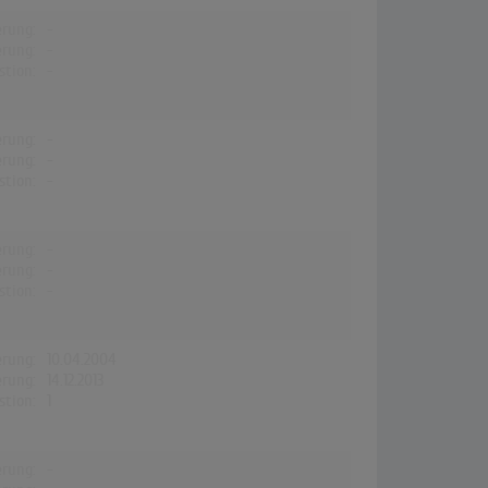
erung:
-
erung:
-
stion:
-
erung:
-
erung:
-
stion:
-
erung:
-
erung:
-
stion:
-
erung:
10.04.2004
erung:
14.12.2013
stion:
1
erung:
-