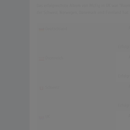
Das erfolgreichste Album von McFly in UK war "Room O
der Schweiz, Norwegen, Dänemark und Finnland hat k
Deutschland
Erfolg
Österreich
Erfolg
Schweiz
Erfolg
UK