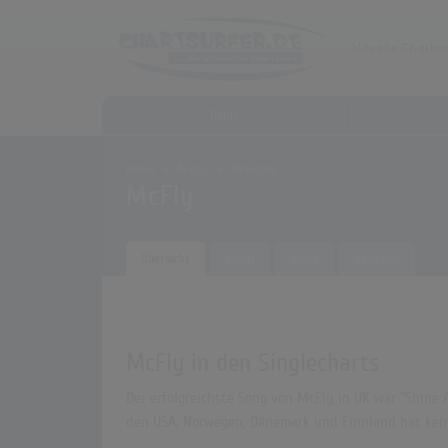
Home
Home
Archiv
Künstler
McFly
Übersicht
Songs
Alben
Biografie
McFly in den Singlecharts
Der erfolgreichste Song von McFly in UK war "Shine A
den USA, Norwegen, Dänemark und Finnland hat kein 