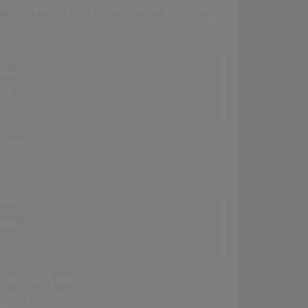
fte es bis auf Platz 1. In Deutschland, Österreich,
erung:
-
erung:
-
stion:
-
erung:
-
erung:
-
stion:
-
erung:
-
erung:
-
stion:
-
erung:
17.07.2004
erung:
28.03.2025
stion:
1