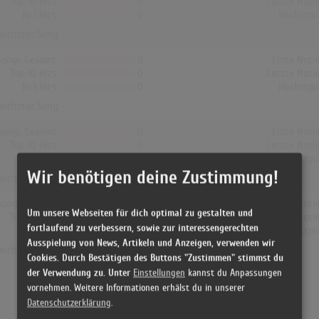
Top-10 Hits
0
Letzte Noti
Nr.1 Hits
0
Höchstpo
reichster Song: -
Songs Gesamt
0
Erste Noti
Top-10 Hits
0
Letzte Noti
Nr.1 Hits
0
Höchstpo
reichster Song: -
Songs Gesamt
0
Erste Noti
Top-10 Hits
0
Letzte Noti
Nr.1 Hits
0
Höchstpo
Wir benötigen deine Zustimmung!
reichster Song: -
Songs Gesamt
0
Erste Noti
Um unsere Webseiten für dich optimal zu gestalten und
Top-10 Hits
0
Letzte Noti
fortlaufend zu verbessern, sowie zur interessengerechten
Nr.1 Hits
0
Höchstpo
Ausspielung von News, Artikeln und Anzeigen, verwenden wir
reichster Song: -
Cookies. Durch Bestätigen des Buttons "Zustimmen" stimmst du
der Verwendung zu. Unter
Einstellungen
kannst du Anpassungen
vornehmen. Weitere Informationen erhälst du in unserer
Datenschutzerklärung
.