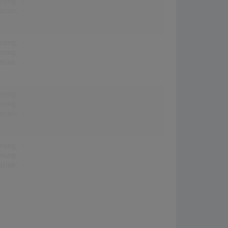
erung:
-
stion:
-
erung:
-
erung:
-
stion:
-
erung:
-
erung:
-
stion:
-
erung:
-
erung:
-
stion:
-