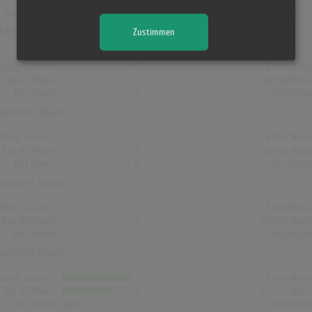
n The 3rd Floor". Das Album hielt sich 38 Wochen in den Charts und schaf
ein Album von McFly die Charts erreicht!
Zustimmen
Alben Gesamt
0
Erste Noti
Top-10 Alben
0
Letzte Noti
Nr.1 Alben
0
Höchstpo
reichstes Album: -
Alben Gesamt
0
Erste Noti
Top-10 Alben
0
Letzte Noti
Nr.1 Alben
0
Höchstpo
reichstes Album: -
Alben Gesamt
0
Erste Noti
Top-10 Alben
0
Letzte Noti
Nr.1 Alben
0
Höchstpo
reichstes Album: -
Alben Gesamt
10
Erste Noti
Top-10 Alben
7
Letzte Noti
Nr.1 Alben
2
Höchstpo