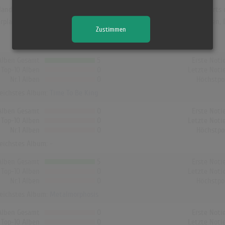
and war "Time To Be King". Das Album hielt sich 2 Wochen in den Charts u
rplan und erreichte dort Platz 42 (1 Woche). In Österreich, UK, Norwege
Zustimmen
Alben Gesamt
5
Erste Noti
Top-10 Alben
0
Letzte Noti
Nr.1 Alben
0
Höchstpo
reichstes Album:
Time To Be King
Alben Gesamt
0
Erste Noti
Top-10 Alben
0
Letzte Noti
Nr.1 Alben
0
Höchstpo
reichstes Album: -
Alben Gesamt
5
Erste Noti
Top-10 Alben
0
Letzte Noti
Nr.1 Alben
0
Höchstpo
reichstes Album:
Metalmorphosis
Alben Gesamt
0
Erste Noti
Top-10 Alben
0
Letzte Noti