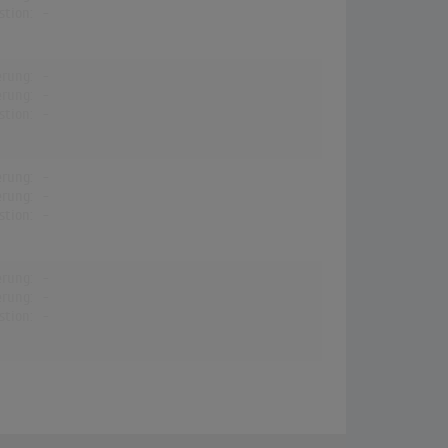
stion:
-
erung:
-
erung:
-
stion:
-
erung:
-
erung:
-
stion:
-
erung:
-
erung:
-
stion:
-