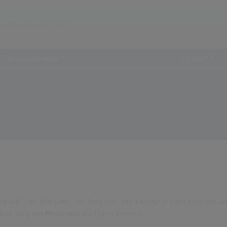
Chartauswertungen
...und mehr!
d war "Lost And Gone". Der Song hielt sich 1 Woche in den Charts und scha
ein Song von Masterplan die Charts erreicht!