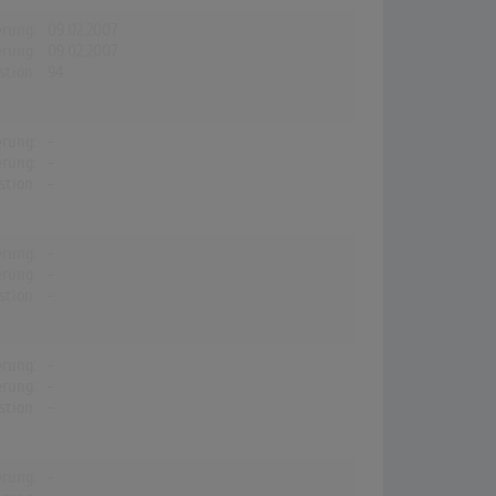
erung:
09.02.2007
erung:
09.02.2007
stion:
94
erung:
-
erung:
-
stion:
-
erung:
-
erung:
-
stion:
-
erung:
-
erung:
-
stion:
-
erung:
-