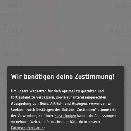
Top-10 Hits
0
Letzte Noti
Nr.1 Hits
0
Höchstpo
reichster Song: -
Songs Gesamt
0
Erste Noti
Top-10 Hits
0
Letzte Noti
Nr.1 Hits
0
Höchstpo
reichster Song: -
Songs Gesamt
0
Erste Noti
Top-10 Hits
0
Letzte Noti
Nr.1 Hits
0
Höchstpo
reichster Song: -
Wir benötigen deine Zustimmung!
Songs Gesamt
0
Erste Noti
Top-10 Hits
0
Letzte Noti
Um unsere Webseiten für dich optimal zu gestalten und
Nr.1 Hits
0
Höchstpo
fortlaufend zu verbessern, sowie zur interessengerechten
reichster Song: -
Ausspielung von News, Artikeln und Anzeigen, verwenden wir
Cookies. Durch Bestätigen des Buttons "Zustimmen" stimmst du
der Verwendung zu. Unter
Einstellungen
kannst du Anpassungen
vornehmen. Weitere Informationen erhälst du in unserer
Datenschutzerklärung
.