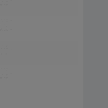
erung:
-
stion:
-
erung:
-
erung:
-
stion:
-
erung:
-
erung:
-
stion:
-
erung:
-
erung:
-
stion:
-