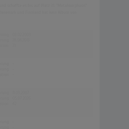
nd schaffte es bis auf Platz 31. "Metalmorphosis"
n, Dänemark und Finnland hat kein Album von
erung:
03.02.2003
erung:
28.06.2013
stion:
31
erung:
-
erung:
-
stion:
-
erung:
11.03.2007
erung:
05.07.2026
stion:
42
erung:
-
erung:
-