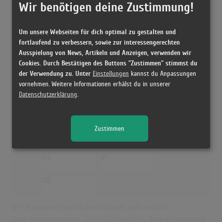
-
Wir benötigen deine Zustimmung!
04.12.1995
-
-
-
-
Um unsere Webseiten für dich optimal zu gestalten und
fortlaufend zu verbessern, sowie zur interessengerechten
-
40
(1)
-
11.01.1996
Ausspielung von News, Artikeln und Anzeigen, verwenden wir
Cookies. Durch Bestätigen des Buttons "Zustimmen" stimmst du
-
der Verwendung zu. Unter
Einstellungen
kannst du Anpassungen
-
vornehmen. Weitere Informationen erhälst du in unserer
Datenschutzerklärung
.
No Hide No Run
94
(1)
-
-
27.04.1998
Zustimmen
-
-
-
-
-
-
-
-
-
-
© = Anzeige aus rechtlichen Gründen nicht möglich
Grün=Höchstposition
Grau=Chartwochen
Blau=Ersteinstieg