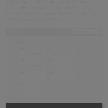
Höchstposition in den Charts, die graue Zahl in Klammern für die
Wochen in den Charts und das Datum ist der Ersteinstieg in die
jeweiligen Charts. Über die Auswahlbox können die Alben nach
Ersteinstieg eines Landes sortiert werden.
3 Alben
Sortierung
Raveland
4
(24)
31
(6)
20.06.1994
17.07.1994
15
(15)
-
-
26.06.1994
-
-
-
-
-
-
Wir
81
(8)
-