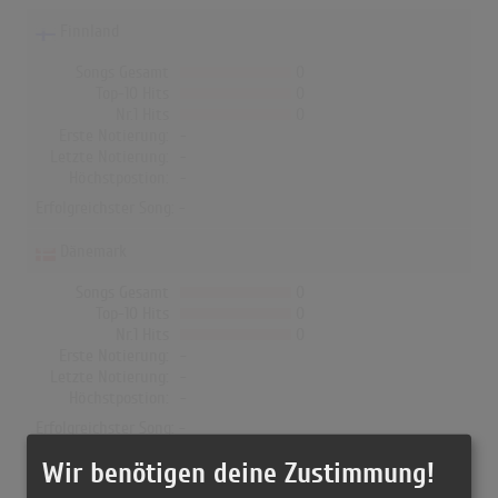
Finnland
Songs Gesamt
0
Top-10 Hits
0
Nr.1 Hits
0
Erste Notierung:
-
Letzte Notierung:
-
Höchstpostion:
-
Erfolgreichster Song: -
Dänemark
Songs Gesamt
0
Top-10 Hits
0
Nr.1 Hits
0
Erste Notierung:
-
Letzte Notierung:
-
Höchstpostion:
-
Erfolgreichster Song: -
Wir benötigen deine Zustimmung!