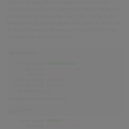
liebe dir". Der Song hielt sich 3 Wochen in den Charts und
schaffte es bis auf Platz 33. Auch in Österreich war "Ick liebe dir"
der erfolgreichste Song von Mario Barth. Hier erreichte er die
Höchstposition 50 und war 1 Woche in den Charts. In der Schweiz,
UK, den USA, Norwegen, Dänemark und Finnland hat kein Song
von Mario Barth die Charts erreicht!
Deutschland
Songs Gesamt
2
Top-10 Hits
0
Nr.1 Hits
0
Erste Notierung:
18.07.2008
Letzte Notierung:
23.09.2011
Höchstpostion:
33
Erfolgreichster Song:
Ick liebe dir
Österreich
Songs Gesamt
1
Top-10 Hits
0