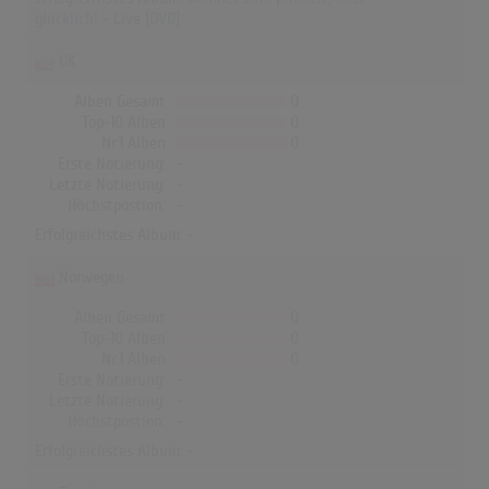
glücklich! - Live [DVD]
UK
Alben Gesamt
0
Top-10 Alben
0
Nr.1 Alben
0
Erste Notierung:
-
Letzte Notierung:
-
Höchstpostion:
-
Erfolgreichstes Album: -
Norwegen
Alben Gesamt
0
Top-10 Alben
0
Nr.1 Alben
0
Erste Notierung:
-
Letzte Notierung:
-
Höchstpostion:
-
Erfolgreichstes Album: -