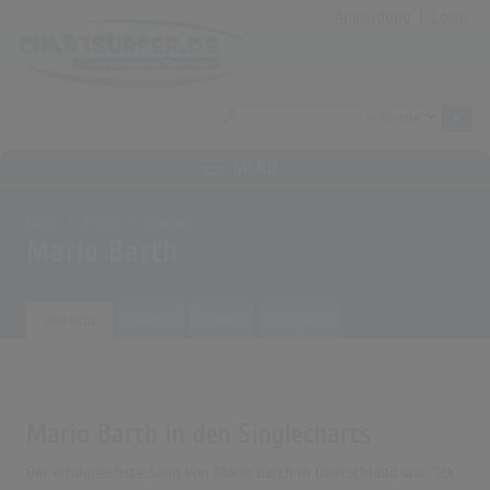
Anmeldung
|
Login
MENÜ
Home
Archiv
Künstler
Mario Barth
Übersicht
Songs
Alben
Biografie
Mario Barth in den Singlecharts
Der erfolgreichste Song von Mario Barth in Deutschland war "Ick