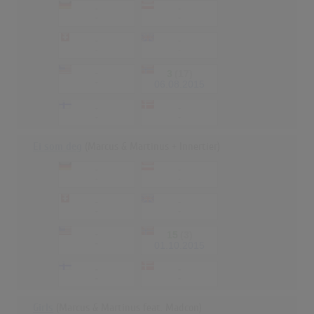
-
-
-
-
-
-
-
-
-
3
(17)
-
06.08.2015
-
-
-
-
Ei som deg
(Marcus & Martinus + Innertier)
-
-
-
-
-
-
-
-
-
15
(3)
-
01.10.2015
-
-
-
-
Girls
(Marcus & Martinus feat. Madcon)