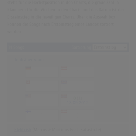
steht für die Höchstposition in den Charts, die graue Zahl in
Klammern für die Wochen in den Charts und das Datum ist der
Ersteinstieg in die jeweiligen Charts. Über die Auswahlbox
können die Songs nach Ersteinstieg eines Landes sortiert
werden.
14 Songs
Sortierung
To dråper vann
-
-
-
-
-
-
-
-
-
8
(1)
-
13.09.2012
-
-
-
-
Elektrisk
(Marcus & Martinus Feat. Katastrofe)