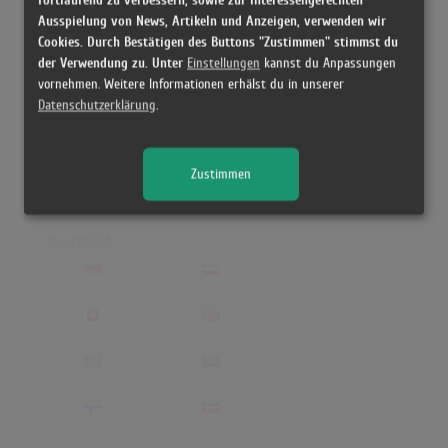
Alt Jeg Ønsker Meg
Ausspielung von News, Artikeln und Anzeigen, verwenden wir
Cookies. Durch Bestätigen des Buttons "Zustimmen" stimmst du
-
-
-
-
der Verwendung zu. Unter
Einstellungen
kannst du Anpassungen
vornehmen. Weitere Informationen erhälst du in unserer
-
-
Datenschutzerklärung
.
-
-
-
-
-
-
Zustimmen
-
-
-
-
Heartbeat
-
-
-
-
-
-
-
-
-
-
-
-
-
-
-
-