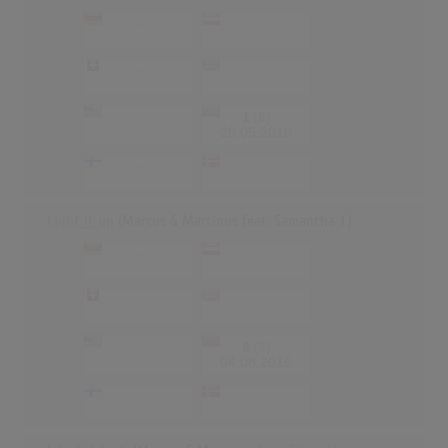
-
-
-
-
-
-
-
-
-
1
(8)
-
26.05.2016
-
-
-
-
Light it up
(Marcus & Martinus feat. Samantha J.)
-
-
-
-
-
-
-
-
-
9
(3)
-
04.08.2016
-
-
-
-