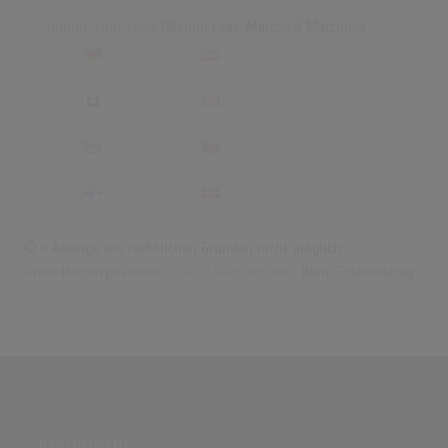
Gimme Your Love
(Medun Feat. Marcus & Martinus)
-
-
-
-
-
-
-
-
-
-
-
-
-
-
-
-
© = Anzeige aus rechtlichen Gründen nicht möglich
Grün=Höchstposition
Grau=Chartwochen
Blau=Ersteinstieg
PARTNERSEITE