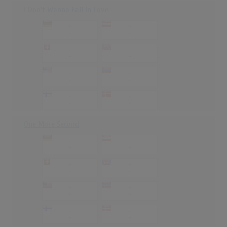
I Don't Wanna Fall In Love
-
-
-
-
-
-
-
-
-
-
-
-
-
-
-
-
One More Second
-
-
-
-
-
-
-
-
-
-
-
-
-
-
-
-