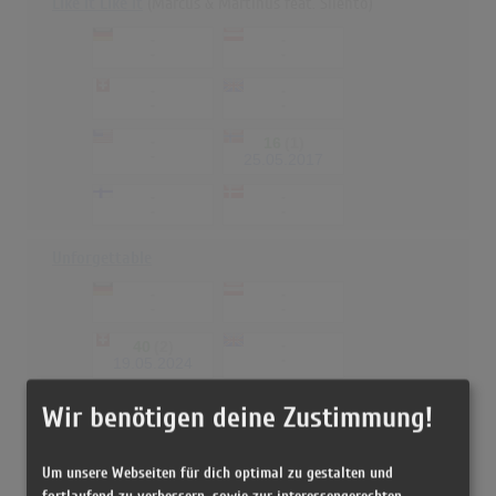
Like It Like It
(Marcus & Martinus feat. Silentó)
-
-
-
-
-
-
-
-
-
16
(1)
-
25.05.2017
-
-
-
-
Unforgettable
-
-
-
-
40
(2)
-
-
19.05.2024
-
-
Wir benötigen deine Zustimmung!
-
-
-
-
-
-
Um unsere Webseiten für dich optimal zu gestalten und
fortlaufend zu verbessern, sowie zur interessengerechten