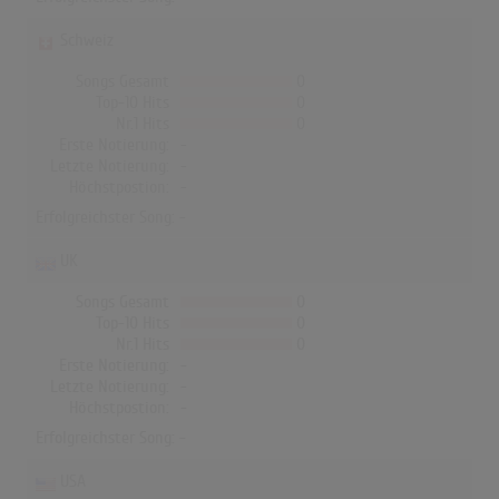
Schweiz
Songs Gesamt
0
Top-10 Hits
0
Nr.1 Hits
0
Erste Notierung:
-
Letzte Notierung:
-
Höchstpostion:
-
Erfolgreichster Song: -
UK
Songs Gesamt
0
Top-10 Hits
0
Nr.1 Hits
0
Erste Notierung:
-
Letzte Notierung:
-
Höchstpostion:
-
Erfolgreichster Song: -
USA