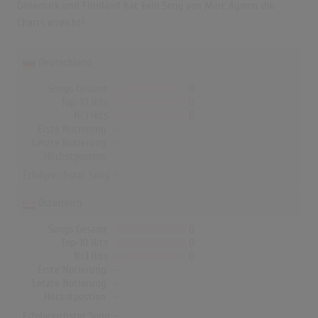
Dänemark und Finnland hat kein Song von Marc Aymon die
Charts erreicht!
Deutschland
Songs Gesamt
0
Top-10 Hits
0
Nr.1 Hits
0
Erste Notierung:
-
Letzte Notierung:
-
Höchstpostion:
-
Erfolgreichster Song: -
Österreich
Songs Gesamt
0
Top-10 Hits
0
Nr.1 Hits
0
Erste Notierung:
-
Letzte Notierung:
-
Höchstpostion:
-
Erfolgreichster Song: -