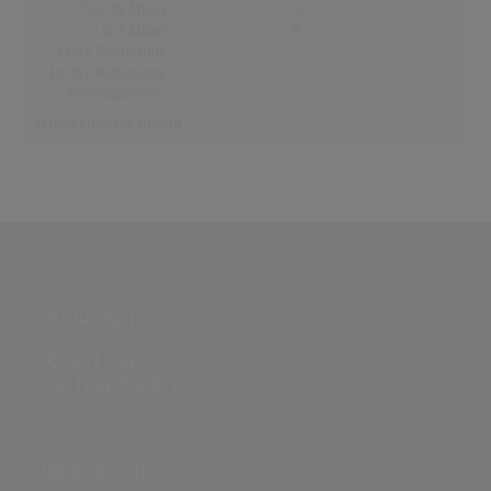
Top-10 Alben
0
Nr.1 Alben
0
Erste Notierung:
-
Letzte Notierung:
-
Höchstpostion:
-
Erfolgreichstes Album: -
PARTNERSEITE
ÜBER DIE SEITE