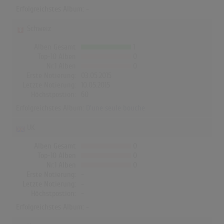
Erfolgreichstes Album: -
Schweiz
Alben Gesamt
1
Top-10 Alben
0
Nr.1 Alben
0
Erste Notierung:
03.05.2015
Letzte Notierung:
10.05.2015
Höchstpostion:
60
Erfolgreichstes Album:
D'une seule bouche
UK
Alben Gesamt
0
Top-10 Alben
0
Nr.1 Alben
0
Erste Notierung:
-
Letzte Notierung:
-
Höchstpostion:
-
Erfolgreichstes Album: -