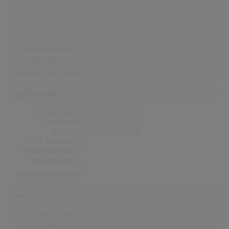
Songs Gesamt
0
Top-10 Hits
0
Nr.1 Hits
0
Erste Notierung:
-
Letzte Notierung:
-
Höchstpostion:
-
Erfolgreichster Song: -
Norwegen
Songs Gesamt
0
Top-10 Hits
0
Nr.1 Hits
0
Erste Notierung:
-
Letzte Notierung:
-
Höchstpostion:
-
Erfolgreichster Song: -
Finnland
Songs Gesamt
0
Top-10 Hits
0