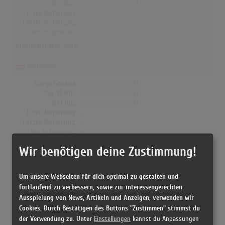
Nr.1 Hits
0
Erste Notierung:
-
Letzte Notierung:
-
Höchstpostion:
-
Erfolgreichster Song: -
Dänemark
Songs Gesamt
0
Top-10 Hits
0
Nr.1 Hits
0
Erste Notierung:
-
Letzte Notierung:
-
Höchstpostion:
-
Erfolgreichster Song: -
Wir benötigen deine Zustimmung!
Um unsere Webseiten für dich optimal zu gestalten und
Marc Aymon in den Albumcharts
fortlaufend zu verbessern, sowie zur interessengerechten
Ausspielung von News, Artikeln und Anzeigen, verwenden wir
Das erfolgreichste Album von Marc Aymon in der Schweiz war
Cookies. Durch Bestätigen des Buttons "Zustimmen" stimmst du
"D'une seule bouche". Das Album hielt sich 2 Wochen in den
der Verwendung zu. Unter
Einstellungen
kannst du Anpassungen