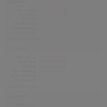
Norwegen
Alben Gesamt
0
Top-10 Alben
0
Nr.1 Alben
0
Erste Notierung:
-
Letzte Notierung:
-
Höchstpostion:
-
Erfolgreichstes Album: -
Finnland
Alben Gesamt
0
Top-10 Alben
0
Nr.1 Alben
0
Erste Notierung:
-
Letzte Notierung:
-
Höchstpostion:
-
Erfolgreichstes Album: -
Dänemark
Alben Gesamt
0