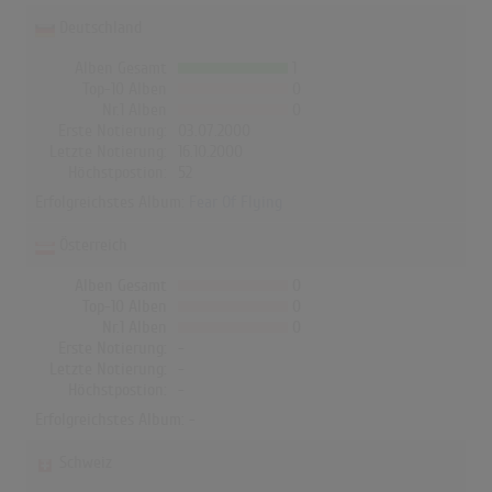
Deutschland
Alben Gesamt
1
Top-10 Alben
0
Nr.1 Alben
0
Erste Notierung:
03.07.2000
Letzte Notierung:
16.10.2000
Höchstpostion:
52
Erfolgreichstes Album:
Fear Of Flying
Österreich
Alben Gesamt
0
Top-10 Alben
0
Nr.1 Alben
0
Erste Notierung:
-
Letzte Notierung:
-
Höchstpostion:
-
Erfolgreichstes Album: -
Schweiz