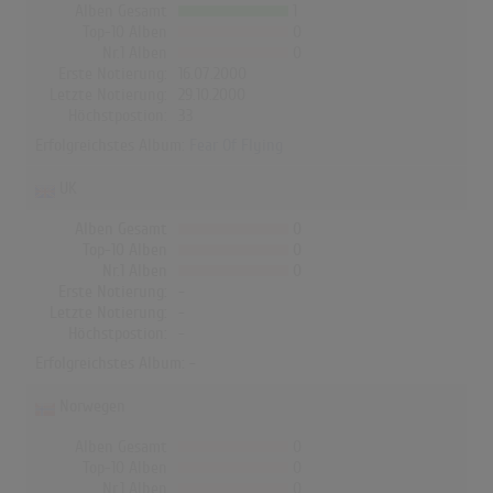
Alben Gesamt
1
Top-10 Alben
0
Nr.1 Alben
0
Erste Notierung:
16.07.2000
Letzte Notierung:
29.10.2000
Höchstpostion:
33
Erfolgreichstes Album:
Fear Of Flying
UK
Alben Gesamt
0
Top-10 Alben
0
Nr.1 Alben
0
Erste Notierung:
-
Letzte Notierung:
-
Höchstpostion:
-
Erfolgreichstes Album: -
Norwegen
Alben Gesamt
0
Top-10 Alben
0
Nr.1 Alben
0