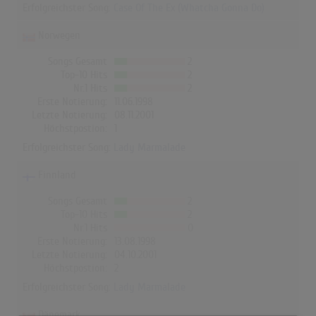
Erfolgreichster Song:
Case Of The Ex (Whatcha Gonna Do)
Norwegen
Songs Gesamt
2
Top-10 Hits
2
Nr.1 Hits
2
Erste Notierung:
11.06.1998
Letzte Notierung:
08.11.2001
Höchstpostion:
1
Erfolgreichster Song:
Lady Marmalade
Finnland
Songs Gesamt
2
Top-10 Hits
2
Nr.1 Hits
0
Erste Notierung:
13.08.1998
Letzte Notierung:
04.10.2001
Höchstpostion:
2
Erfolgreichster Song:
Lady Marmalade
Dänemark