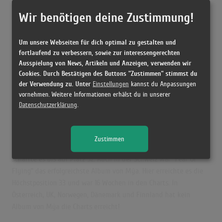
Wir benötigen deine Zustimmung!
Songs Gesamt
1
Top-10 Hits
1
Nr.1 Hits
0
Um unsere Webseiten für dich optimal zu gestalten und
Erste Notierung:
06.07.2001
fortlaufend zu verbessern, sowie zur interessengerechten
Letzte Notierung:
02.11.2001
Ausspielung von News, Artikeln und Anzeigen, verwenden wir
Höchstpostion:
2
Cookies. Durch Bestätigen des Buttons "Zustimmen" stimmst du
Erfolgreichster Song:
Lady Marmalade
der Verwendung zu. Unter
Einstellungen
kannst du Anpassungen
vornehmen. Weitere Informationen erhälst du in unserer
Datenschutzerklärung
.
Mýa in den Albumcharts
Das erfolgreichste Album von Mýa in Deutschland war "Fear Of
Zustimmen
Flying". Das Album hielt sich 16 Wochen in den Charts und
schaffte es bis auf Platz 52. Auch in der Schweiz war "Fear Of
Flying" das erfolgreichste Album von Mýa. Hier erreichte es die
Höchstposition 33 und war 16 Wochen in den Charts. In
Österreich, UK, Norwegen, Dänemark und Finnland hat kein
Album von Mýa die Charts erreicht!