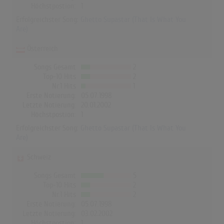
Höchstpostion:
1
Erfolgreichster Song:
Ghetto Supastar (That Is What You
Are)
Österreich
Songs Gesamt
2
Top-10 Hits
2
Nr.1 Hits
1
Erste Notierung:
05.07.1998
Letzte Notierung:
20.01.2002
Höchstpostion:
1
Erfolgreichster Song:
Ghetto Supastar (That Is What You
Are)
Schweiz
Songs Gesamt
5
Top-10 Hits
2
Nr.1 Hits
2
Erste Notierung:
05.07.1998
Letzte Notierung:
03.02.2002
Höchstpostion:
1