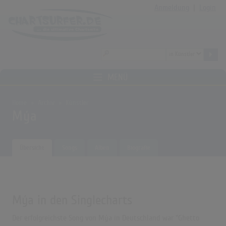
Anmeldung
|
Login
MENÜ
Home
Archiv
Künstler
Mýa
Übersicht
Songs
Alben
Biografie
Mýa in den Singlecharts
Der erfolgreichste Song von Mýa in Deutschland war "Ghetto